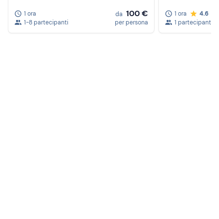
100 €
1 ora
1 ora
4.6
da
1-8 partecipanti
per persona
1 partecipante