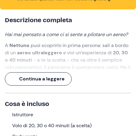
Descrizione completa
Hai mai pensato a come ci si sente a pilotare un aereo?
A
Nettuno
puoi scoprirlo in prima persona: sali a bordo
di un
aereo ultraleggero
e vivi un’esperienza di
20, 30
o 40 minuti
- a te la scelta - che va oltre il semplice
volo panoramico. Il panorama è spettacolare, certo. Ma il
momento che resta è quello in cui stacchi le ruote da
Continua a leggere
terra, segui le indicazioni dell’istruttore e inizi a
sentire
l’aereo rispondere ai tuoi movimenti
.
Vivi l'emozione del volo e scopri dove può portarti!
Cosa è incluso
Cosa faremo
Istruttore
L'appuntamento è all'orario selezionato in fase di
Volo di 20, 30 o 40 minuti (a scelta)
prenotazione presso l'aviosuperficie di
Nettuno (RM)
,