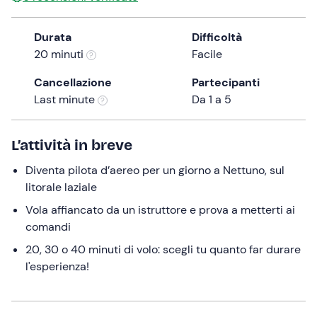
a
date.
Durata
Difficoltà
Press
20 minuti
Facile
the
question
Cancellazione
Partecipanti
mark
Last minute
Da 1 a 5
key
to
L’attività in breve
get
the
Diventa pilota d’aereo per un giorno a Nettuno, sul
keyboard
litorale laziale
shortcuts
Vola affiancato da un istruttore e prova a metterti ai
for
comandi
changing
dates.
20, 30 o 40 minuti di volo: scegli tu quanto far durare
l'esperienza!