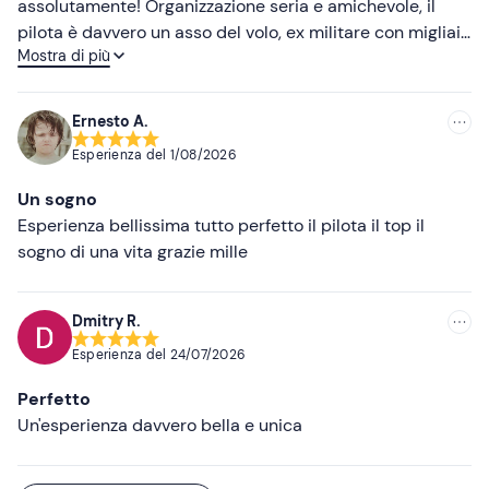
assolutamente! Organizzazione seria e amichevole, il
pilota è davvero un asso del volo, ex militare con migliaia
Mostra di più
di ore di volo, ti mette a tuo agio, ti spiega tutto in modo
semplice e ti fa pilotare con la sua supervisione!
Esperienza top adrenalina!
Ernesto A.
Esperienza del
1/08/2026
Un sogno
Esperienza bellissima tutto perfetto il pilota il top il
sogno di una vita grazie mille
Dmitry R.
Esperienza del
24/07/2026
Perfetto
Un'esperienza davvero bella e unica