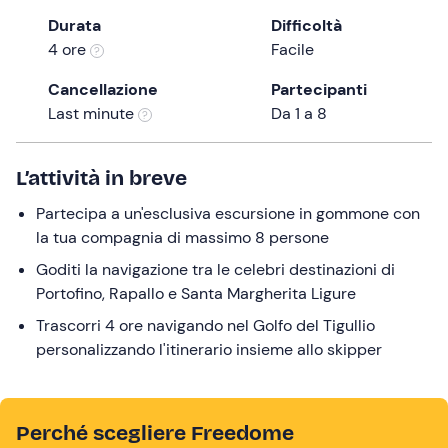
the
Durata
Difficoltà
question
4 ore
Facile
mark
Cancellazione
Partecipanti
key
Last minute
Da 1 a 8
to
get
the
L’attività in breve
keyboard
Partecipa a un'esclusiva escursione in gommone con
shortcuts
la tua compagnia di massimo 8 persone
for
changing
Goditi la navigazione tra le celebri destinazioni di
dates.
Portofino, Rapallo e Santa Margherita Ligure
Trascorri 4 ore navigando nel Golfo del Tigullio
personalizzando l'itinerario insieme allo skipper
Perché scegliere Freedome