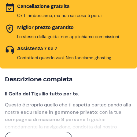
Cancellazione gratuita
Ok ti rimborsiamo, ma non sai cosa ti perdi
Miglior prezzo garantito
Lo stesso della guida: non applichiamo commissioni
Assistenza 7 su 7
Contattaci quando vuoi. Non facciamo ghosting
Descrizione completa
Il Golfo del Tigullio tutto per te
.
Questo è proprio quello che ti aspetta partecipando alla
nostra
escursione in gommone privato
: con la tua
compagnia di massimo 8 persone
ti godrai
comodamente la navigazione, condotta dal nostro
skipper
, tra le celebri destinazioni di
Portofino
,
Rapallo
,