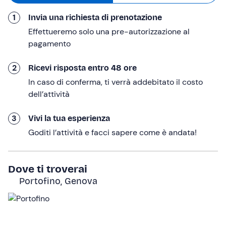
Proseguirete nella navigazione fino a
San Fruttuoso
,
1
Invia una richiesta di prenotazione
rallentando all'altezza della
Statua del Cristo degli
Abissi
: quando l'acqua è particolarmente limpida, è
Effettueremo solo una pre-autorizzazione al
addirittura possibile avvistare il monumento dalla
pagamento
superficie! E se vorrai, potrai anche chiedere una
sosta
bagno
per praticare snorkeling in questo scenografico
2
Ricevi risposta entro 48 ore
scenario.
In caso di conferma, ti verrà addebitato il costo
dell’attività
Farete infine rientro al punto di ritrovo.
L'esperienza
esclusiva avrà durata totale 4 ore
.
3
Vivi la tua esperienza
A chi è rivolto
Goditi l’attività e facci sapere come è andata!
L'esperienza è
adatta a tutti
senza limiti d'età; i minori di
18 anni possono partecipare non accompagnati.
Dove ti troverai
L'imbarcazione
non è accessibile a persone con
Portofino, Genova
problemi di mobilità
.
Altre informazioni