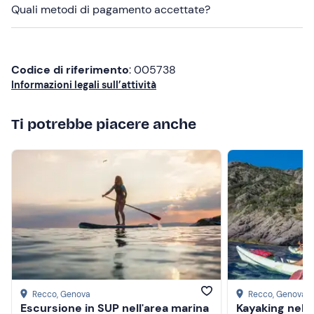
Quali metodi di pagamento accettate?
Non dimenticare di portare
Cibo e bevande (opzionale)
Codice di riferimento
: 005738
Informazioni legali sull’attività
Ti potrebbe piacere anche
Recco
, Genova
Recco
, Genova
Escursione in SUP nell'area marina
Kayaking nell'