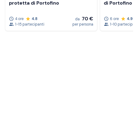
protetta di Portofino
di Portofino
70 €
4 ore
4.8
6 ore
4.9
da
1-15 partecipanti
per persona
1-10 partecipant