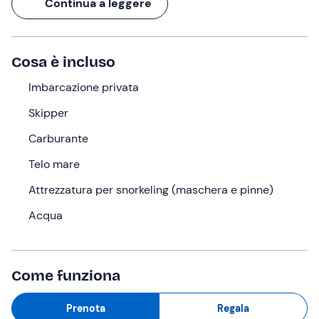
Continua a leggere
Santa Margherita Ligure
e
San Fruttuoso
.
Un'
esperienza esclusiva di 4 ore
, personalizzabile in
base alle preferenze della tua "ciurma"!
Cosa è incluso
Cosa faremo
Imbarcazione privata
L'appuntamento è
10 minuti prima
dell'orario
Skipper
selezionato nel punto di ritrovo a
Portofino (GE)
. Ad
Carburante
attenderti troverai lo
skipper
, pronto ad accoglierti a
bordo del
gommone riservato a te e al tuo gruppo
.
Telo mare
Terminato l'imbarco, salperete nel
Golfo del Tigullio
:
Attrezzatura per snorkeling (maschera e pinne)
navigherete alla volta di celebri destinazioni quali
Acqua
Rapallo
e
Santa Margherita Ligure
, passando da
attrazioni quali
Baia di Paraggi
,
Baia Cannone
,
Spiaggia
dell’Olivetta
e
Cala degli Inglesi
. In tutte queste
splendide cornici naturali sarà possibile ancorare per
Come funziona
fare una
sosta bagno
, a discrezione tua e della tua
"ciurma".
Prenota
Regala