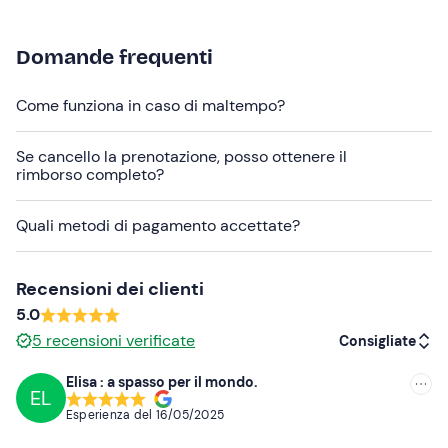
L'attività è disponibile
da marzo a giugno e da
settembre a novembre
e verrà confermata al
raggiungimento di un
minimo di 2 partecipanti
.
Domande frequenti
In caso di
allergie o intolleranze alimentari
, contatta
Come funziona in caso di maltempo?
gli organizzatori in anticipo ai recapiti presenti nell'e-
mail di conferma della prenotazione per comunicarle.
Se cancello la prenotazione, posso ottenere il
I
cani al guinzaglio
sono ammessi.
rimborso completo?
Il punto di ritrovo non è raggiungibile con i
mezzi
Quali metodi di pagamento accettate?
pubblici
; in loco è disponibile un
parcheggio gratuito
.
Abbigliamento consigliato
Recensioni dei clienti
Abbigliamento comodo adatto alla stagione
5.0
5
recensioni verificate
Consigliate
Scarpe chiuse
Elisa : a spasso per il mondo.
EL
Consigliate
Esperienza del
16/05/2025
Più recenti