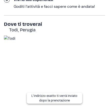
Rientrati alla base, la guida ci mostrerà
come si
Goditi l’attività e facci sapere come è andata!
puliscono e si lavorano
le erbe raccolte. Concluderemo
con un delizioso
aperitivo contadino
: formaggi locali,
verdure di stagione, salumi, frittata alle erbette, pane e
Dove ti troverai
focacce, accompagnati da un calice di vino bianco o
Todi, Perugia
rosso.
L'esperienza avrà una
durata totale di circa 2 ore e
mezza
.
A chi è rivolto
L'attività è adatta a partire
dagli 8 anni
. I
minori di 18
anni
possono partecipare solo se accompagnati da un
adulto responsabile.
L'attività non è adatta a
persone in sedia a rotelle
o
con mobilità ridotta.
L’indirizzo esatto ti verrà inviato
dopo la prenotazione
Altre informazioni