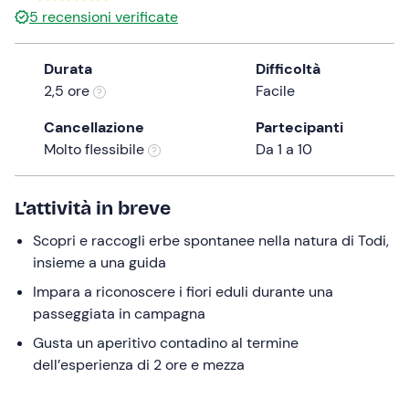
5
recensioni verificate
the
question
mark
Durata
Difficoltà
key
2,5 ore
Facile
to
Cancellazione
Partecipanti
get
Molto flessibile
Da 1 a 10
the
keyboard
shortcuts
L’attività in breve
for
changing
Scopri e raccogli erbe spontanee nella natura di Todi,
dates.
insieme a una guida
Impara a riconoscere i fiori eduli durante una
passeggiata in campagna
Gusta un aperitivo contadino al termine
dell’esperienza di 2 ore e mezza