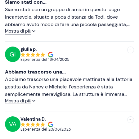
Siamo stati con...
Meno recenti
Siamo stati con un gruppo di amici in questo luogo
incantevole, situato a poca distanza da Todi, dove
Più alte
abbiamo avuto modo di fare una piccola passeggiata,
Mostra di più
nella quale Michele ci ha fatto da Cicerone spiegandoci
Più basse
il concetto su cui si basa tutto il progetto. Un luogo dove
recuperare significa valorizzare e dove si cerca di far
giulia p.
GI
prosperare speci di piante ed animali a rischio
Esperienza del
18/04/2025
estinzione. Altro grande elogio va alla calorosa
accoglienza di Nancy, che con la sua cucina, a base di
Abbiamo trascorso una...
prodotti a km, di cereali antichi e passione, ha reso il
Abbiamo trascorso una piacevole mattinata alla fattoria
nostro pranzo davvero un momento di godimento per le
gestita da Nancy e Michele, l’esperienza è stata
papille gustative, il un clima di totale privacy. Torneremo
semplicemente meravigliosa. La struttura è immersa
certamente a fargli visita. Grazie.
Mostra di più
nella natura, circondata da colline verdi e profumi di
erbe selvatiche, un vero angolo di pace lontano dal caos.
L’ambiente è accogliente, con un’ospitalità genuina che
Valentina D.
VA
ti fa sentire come a casa. Il punto forte è sicuramente il
Esperienza del
20/06/2025
cibo: Ogni piatto racconta la terra e la passione con cui
viene coltivata dal magnifico Michele e cucinata dalla