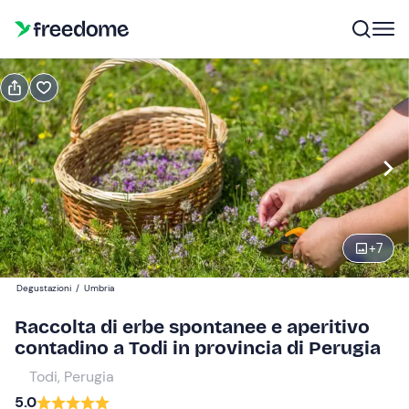
Prenota o regala
Prenota
Regala
Modifica
Navigate
forward
Modifica
09:30
to
interact
+
7
with
Partecipanti
1
the
60 €
Degustazioni
/
Umbria
calendar
and
Raccolta di erbe spontanee e aperitivo
select
contadino a Todi in provincia di Perugia
a
Todi, Perugia
date.
5.0
Press