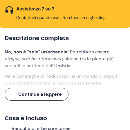
Assistenza 7 su 7
Contattaci quando vuoi. Non facciamo ghosting
Descrizione completa
No, non è "solo" un'erbaccia!
Potrebbero essere
strigoli
,
ortiche
o
tarassaco,
alcune tra le piante più
versatili e nutrienti dell'
Umbria
.
Nelle campagne di
Todi
scoprirai un mondo di sapori
dimenticati: imparerai a
riconoscere le erbe
spontanee
, capirai perché fanno così bene e ti lascerai
Continua a leggere
sorprendere dalla natura
, maestra generosa e piena di
segreti.
Il tutto accompagnato da una
guida esperta
e coronato
Cosa è incluso
da un ricco
aperitivo contadino
. Un'esperienza di
due
ore e mezza
Raccolta di erbe spontanee
per riscoprire la terra… un’erba alla volta!