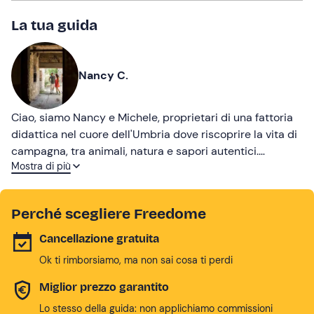
La tua guida
Nancy C.
Ciao, siamo Nancy e Michele, proprietari di una fattoria
didattica nel cuore dell'Umbria dove riscoprire la vita di
campagna, tra animali, natura e sapori autentici.
Mostra di più
Esperienze uniche per conoscere la biodiversità!
Perché scegliere Freedome
Cancellazione gratuita
Ok ti rimborsiamo, ma non sai cosa ti perdi
Miglior prezzo garantito
Lo stesso della guida: non applichiamo commissioni