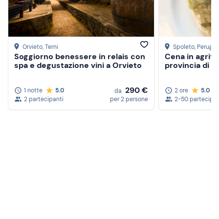
Orvieto
, Terni
Spoleto
, Perugia
Soggiorno benessere in relais con
Cena in agritu
spa e degustazione vini a Orvieto
provincia di P
290 €
1 notte
5.0
2 ore
5.0
da
2 partecipanti
per 2 persone
2-50 partecipan