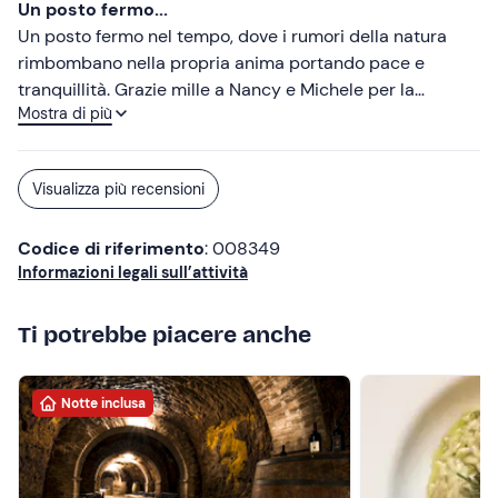
Un posto fermo...
strepitosa Nancy. Nancy e Michele mettono cuore e
Un posto fermo nel tempo, dove i rumori della natura
anima in ciò che fanno, e si sente in ogni dettaglio.
rimbombano nella propria anima portando pace e
tranquillità. Grazie mille a Nancy e Michele per la
Mostra di più
bellissima giornata che ci hanno fatto passare non
facendoci mancare nulla. Se si vuole staccare da tutto e
si cerca un rifugio dalla città, non vi resta che andare e
Visualizza più recensioni
ritrovare il vostro equilibrio. Grazie! Torneremo di certo…
Ps. Nancy è una cuoca incredibile ♥️
Codice di riferimento
: 008349
Informazioni legali sull’attività
Ti potrebbe piacere anche
Notte inclusa