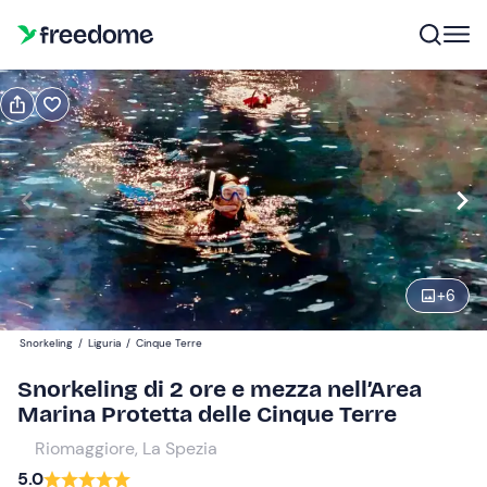
Prenota o regala
Prenota
Regala
Modifica
Navigate
forward
Modifica
15:00
to
interact
+
6
with
Partecipanti
1
the
80 €
Snorkeling
/
Liguria
/
Cinque Terre
calendar
and
Snorkeling di 2 ore e mezza nell’Area
select
Marina Protetta delle Cinque Terre
a
Riomaggiore, La Spezia
date.
5.0
Press