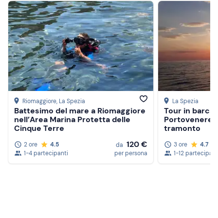
Riomaggiore
, La Spezia
La Spezia
Battesimo del mare a Riomaggiore
Tour in barca 
nell’Area Marina Protetta delle
Portovenere c
Cinque Terre
tramonto
120 €
2 ore
4.5
3 ore
4.7
da
1-4 partecipanti
per persona
1-12 partecipant