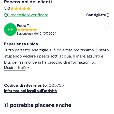
Recensioni dei clienti
emergenza. A bordo potranno essere presenti anche
5.0
partecipanti delle immersioni subacquee organizzate
1
recensioni verificate
del centro diving.
Consigliate
Non sono ammessi cani
.
Petra T.
PE
Consigliate
Presso il diving centre è disponibile uno
spazio per
Esperienza del
31/07/2024
cambiarsi
e un
locker
per depositare effetti personali.
Più recenti
Esperienza unica
In loco non sono disponibili docce o servizi igienici.
Meno recenti
Tutto perfetto. Mia figlia si è divertita moltissimo. È stato
È possibile raggiungere Riomaggiore
in treno
; i posti
stupendo vedere i pesci sott' acqua. Il mare azzurro e
Più alte
auto in loco sono limitati.
blu, bellissimo. Se si ha bisogno di informazioni o
Mostra di più
avvertire del poco ritardo chiamando al numero, la
Più basse
Abbigliamento consigliato
signora super gentilissima. Consiglio vivamente
Abbigliamento adatto alla stagione
Codice di riferimento
: 005735
Costume da bagno
Informazioni legali sull’attività
Ti potrebbe piacere anche