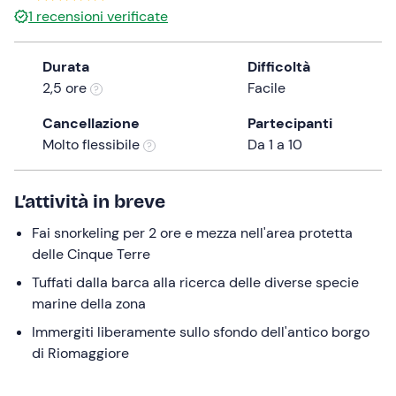
1
recensioni verificate
the
question
mark
Durata
Difficoltà
key
2,5 ore
Facile
to
Cancellazione
Partecipanti
get
Molto flessibile
Da 1 a 10
the
keyboard
shortcuts
L’attività in breve
for
changing
Fai snorkeling per 2 ore e mezza nell'area protetta
dates.
delle Cinque Terre
Tuffati dalla barca alla ricerca delle diverse specie
marine della zona
Immergiti liberamente sullo sfondo dell'antico borgo
di Riomaggiore