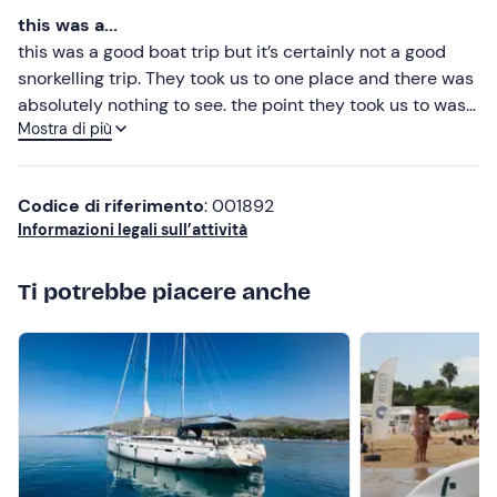
Altre informazioni
Più recenti
this was a...
Attenzione:
presentarsi
almeno 30 minuti prima
Meno recenti
this was a good boat trip but it’s certainly not a good
dell’orario di partenza.
snorkelling trip. They took us to one place and there was
Più alte
absolutely nothing to see. the point they took us to was
L'attività si svolge
tutto l’anno
a partire da giugno 2022,
Mostra di più
reachable from a beach, and a boat wasn’t needed.
compatibilmente con le condizioni meteo-marine.
Più basse
However, the boat trip was very fun indeed!
Abbigliamento consigliato
Unfortunately the boat driver didn’t speak any english as
Codice di riferimento
: 001892
said in the advert.
Abbigliamento comodo adatto alla stagione
Informazioni legali sull’attività
Costume
Ti potrebbe piacere anche
Non dimenticare di portare
Crema solare
Cappellino
Telo mare