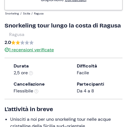
Snorkeling
/
Sicilia
/
Ragusa
Snorkeling tour lungo la costa di Ragusa
Ragusa
2.0
1
recensioni verificate
Durata
Difficoltà
2,5 ore
Facile
Cancellazione
Partecipanti
Flessibile
Da 4 a 8
L’attività in breve
Unisciti a noi per uno snorkeling tour nelle acque
cristalline della Sicilia sud-orientale.