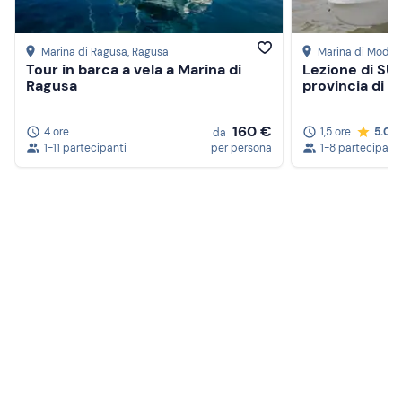
Marina di Ragusa
, Ragusa
Marina di Modic
Tour in barca a vela a Marina di
Lezione di SUP
Ragusa
provincia di 
160 €
4 ore
1,5 ore
5.0
da
1-11 partecipanti
per persona
1-8 partecipanti