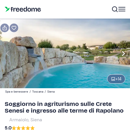
Regala
Voucher regalo valido 12 mesi
Visualizza anteprima
Ospiti
2
145 €
+
14
Spa e benessere
/
Toscana
/
Siena
Soggiorno in agriturismo sulle Crete
Senesi e ingresso alle terme di Rapolano
Armaiolo, Siena
5.0