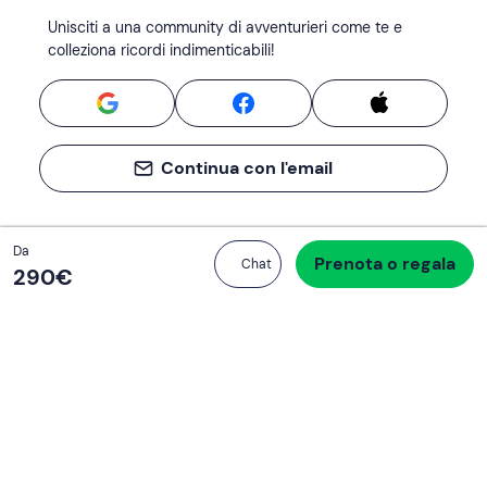
Unisciti a una community di avventurieri come te e
colleziona ricordi indimenticabili!
Continua con l'email
Totale
Da
Prenota o regala
Procedi all’acquisto
Chat
290 €
290‎€
Se non sai mai cosa fare, sai cosa fare
Scrivi la tua email e scopri tante alternative all'aperitivo
e al divano
Indirizzo email