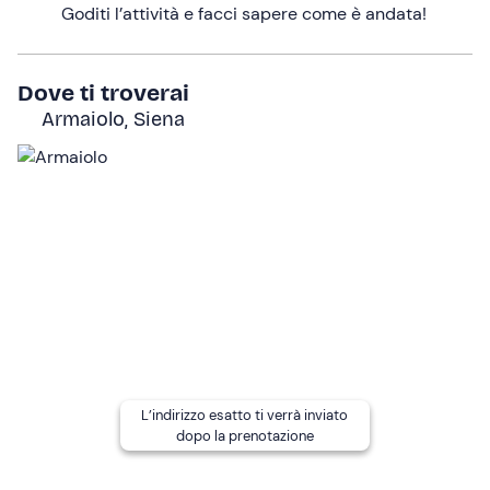
In presenza di patologie
cardiovascolari, ipertensione,
Goditi l’attività e facci sapere come è andata!
problemi respiratori, malattie immunitarie o
metaboliche, neoplasie, epilessia, varici o insufficienza
venosa importanti, gravidanza, allattamento o condizioni
Dove ti troverai
acute, è necessario consultare il Medico Termale prima
Armaiolo, Siena
dell'accesso alle piscine.
Le piscine termali hanno una profondità tra 70 e 150 cm:
l'esperienza è sconsigliata
a chi non è familiare con il
nuoto
.
Altre informazioni
L'esperienza è disponibile
tutto l'anno
,
ad eccezione
dei mesi di febbraio e novembre
; nel mese di gennaio
la struttura è aperta solo fino al 7 gennaio. Il
check-in
è
dalle 15:00 alle 17:00
, mentre il
check-out entro le
11:00
.
L’indirizzo esatto ti verrà inviato
dopo la prenotazione
Per residenti in Italia, la quota include una
copertura
assicurativa medico-bagaglio
per questa esperienza.