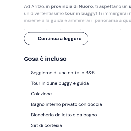
Ad Aritzo, in
provincia di Nuoro
, ti aspettano un
un divertentissimo
tour in buggy
! Ti immergerai 
insieme alla
guida
e ammirerai il
panorama a quo
Insomma, l'esperienza perfetta per avere il mix per
Continua a leggere
Cosa faremo
L'appuntamento è presso il
B&B ad Aritzo (NU)
, 
Cosa è incluso
Soggiornerete in una
stanza doppia
, dotata di
ba
di cortesia, asciugacapelli, riscaldamento, Smart 
Soggiorno di una notte in B&B
prodotti fatti in casa, tra cui torte, crostate, marm
Tour in dune buggy e guida
delle opzioni salate.
Colazione
Per
cena
(esclusa) potrete usufruire di una
conve
con un delizioso menù a prezzo agevolato.
Bagno interno privato con doccia
Ma il momento clou del soggiorno sarà il
Biancheria da letto e da bagno
tour pri
dell’arrivo o della partenza, a seconda delle vost
Set di cortesia
mezzo, darete inizio all'avventura: partirete da
800