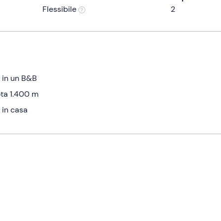
Flessibile
2
e in un B&B
uota 1.400 m
 in casa