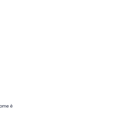
o a un
edere
 come è
0 alle