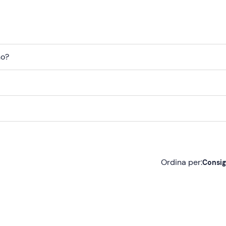
no?
Ordina per:
Consig
Consigliate
Più recenti