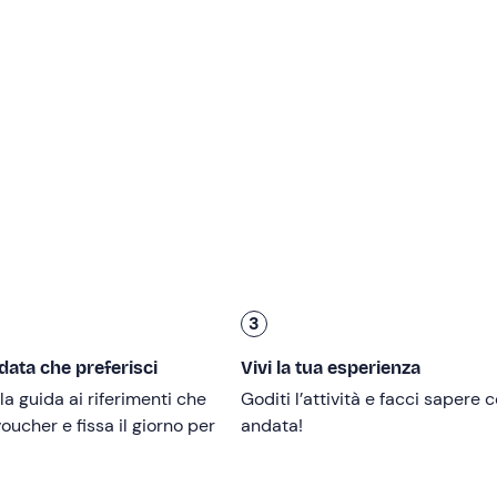
cio di un tempo.
ta
1.400 metri
: da qui proseguirete a piedi per circa
2 km
fin
acqua purissima
e vivono
cavalli selvatici, mufloni e aquile
.
iù alta della Sardegna! Il percorso di rientro seguirà lo stesso
rà ricordi magnifici.
a rotelle
o con difficoltà nella deambulazione.
3
altezza minima di 1,50 m
. Per guidare il buggy bisogna poss
 data che preferisci
Vivi la tua esperienza
la guida ai riferimenti che
Goditi l’attività e facci sapere
voucher e fissa il giorno per
andata!
 marzo e novembre
. Il
check-in
sarà possibile
dalle ore 16:0
 entro e non oltre le
ore 10:30
.