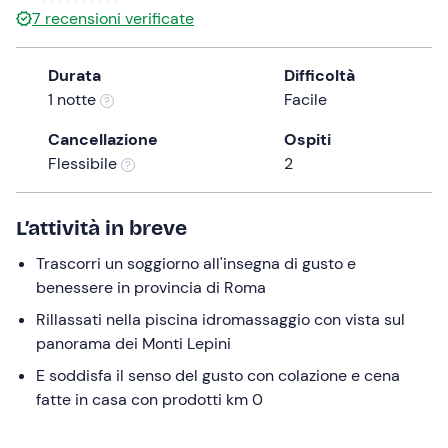
7
recensioni verificate
the
question
mark
Durata
Difficoltà
key
1 notte
Facile
to
Cancellazione
Ospiti
get
Flessibile
2
the
keyboard
shortcuts
L’attività in breve
for
changing
Trascorri un soggiorno all'insegna di gusto e
dates.
benessere in provincia di Roma
Rillassati nella piscina idromassaggio con vista sul
panorama dei Monti Lepini
E soddisfa il senso del gusto con colazione e cena
fatte in casa con prodotti km 0