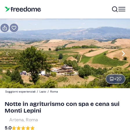
Prenota o regala
Prenota
Regala
Modifica
Navigate
forward
Modifica
14:00
to
interact
+
20
with
Ospiti
2
the
100 €
Soggiorni esperienziali
/
Lazio
/
Roma
calendar
and
Notte in agriturismo con spa e cena sui
select
Monti Lepini
a
Artena, Roma
date.
5.0
Press