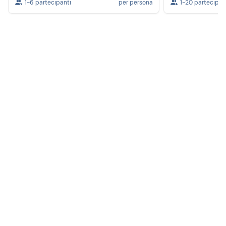
1-6 partecipanti
per persona
1-20 partecipan