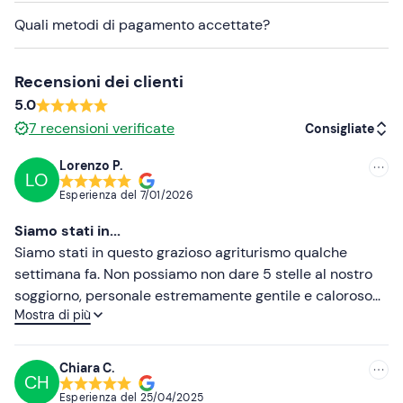
possibile accedere alla piscina solo con cuffia.
Quali metodi di pagamento accettate?
Sono disponibili opzioni per persone con allergie e
intolleranze alimentari
: contatta la struttura ai recapiti
Recensioni dei clienti
indicati nell'e-mail di conferma della prenotazione per
5.0
comunicare eventuali esigenze alimentari.
7
recensioni verificate
Consigliate
I cani non sono ammessi
.
Lorenzo P.
LO
Consigliate
In loco è presente
parcheggio gratuito
. Il punto di
Esperienza del
7/01/2026
ritrovo
non è raggiungibile con mezzi pubblici
.
Più recenti
Siamo stati in...
Abbigliamento consigliato
Meno recenti
Siamo stati in questo grazioso agriturismo qualche
Abbigliamento adatto alla stagione
settimana fa. Non possiamo non dare 5 stelle al nostro
Più alte
soggiorno, personale estremamente gentile e caloroso
Non dimenticare di portare
Mostra di più
con un atmosfera familiare e confortevole. Al nostro
Più basse
Costume da bagno
arrivo abbiamo trovato la camera calda e pulita
provvista anche di balcone. Avendo scelto il pacchetto
Chiara C.
CH
con spa e siamo rimasti molto soddisfatti, ci é piaciuto
Esperienza del
25/04/2025