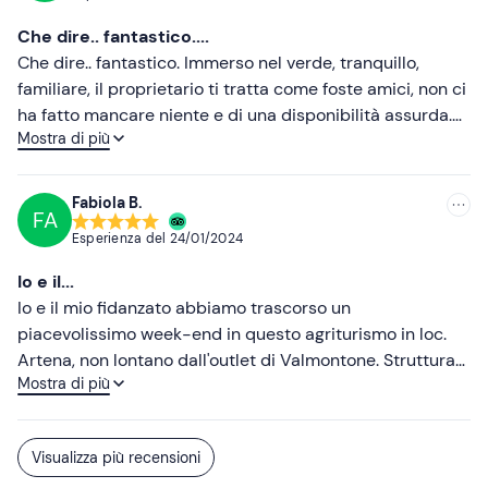
avere un’ora di utilizzo esclusivo della piscina riscaldata.
Cena buonissima e abbondante con molte opzioni e
Che dire.. fantastico....
grigliata su camino a vista, abbiamo concluso il nostro
Che dire.. fantastico. Immerso nel verde, tranquillo,
soggiorno con una ottima colazione a base di torte e
familiare, il proprietario ti tratta come foste amici, non ci
crostate fatte in casa. Nel complesso siamo molto
ha fatto mancare niente e di una disponibilità assurda.
soddisfatti e torneremo sicuramente.
Mostra di più
Camere carinissime con balconcino fronte collina, cibo
ottimo, dal pranzo con prodotti locali alla colazione
essenziale ma buonissima anche quella, il prezzo è
Fabiola B.
FA
abbordabile, la piscina pulita e tenuta bene così come
Esperienza del
24/01/2024
l’idromassaggio che abbiamo avuto ad uso esclusivo per
oltre un’ora. Un oasi di pace, ritorneremo sicuramente😍
Io e il...
Io e il mio fidanzato abbiamo trascorso un
piacevolissimo week-end in questo agriturismo in loc.
Artena, non lontano dall'outlet di Valmontone. Struttura
Mostra di più
molto bella, ha disposizione anche una piscina calda
idromassaggio. Camere molto carine con il balcone.
Ottimo antipasto misto con tante proposte sfiziose,
Visualizza più recensioni
eccellenti fettuccine fatte in casa, con gustoso ragu',