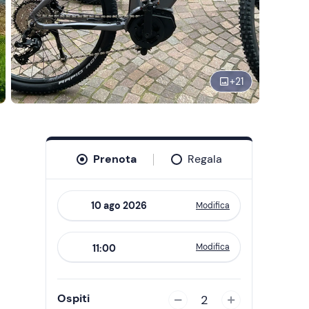
+
21
Prenota
Regala
Modifica
Navigate
forward
Modifica
11:00
to
interact
with
Ospiti
2