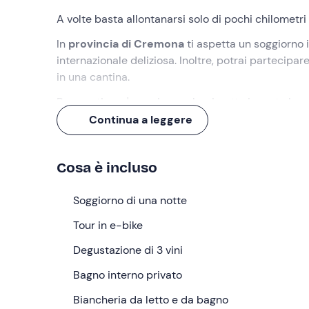
A volte basta allontanarsi solo di pochi chilometri
In
provincia di Cremona
ti aspetta un soggiorno 
internazionale deliziosa. Inoltre, potrai partecipar
in una cantina.
Preparati a un'esperienza che rimette in moto le 
Continua a leggere
Cosa faremo
L'appuntamento è presso l'
hotel 3 stelle
a
Casalm
Cosa è incluso
ore 11:00 e fino alle 12:30
. All’arrivo verrete acc
Soggiornerete in una
Soggiorno di una notte
camera da letto doppia
co
condizionata/riscaldamento, asciugacapelli, cassa
Tour in e-bike
Durante il soggiorno potrete usufruire della
sala f
Degustazione di 3 vini
dotata di un'ampia vasca idromassaggio con 16 ero
prendisole.
Bagno interno privato
Poco dopo il vostro arrivo partirete per un
Biancheria da letto e da bagno
tour in