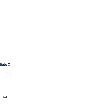
liate
a dal