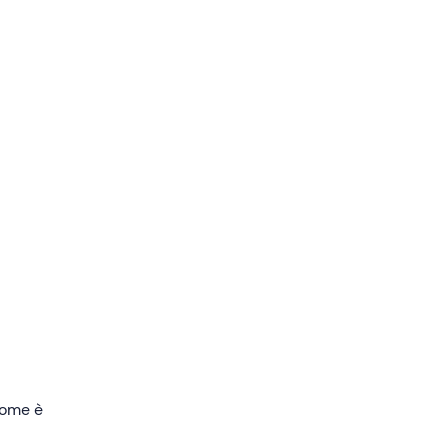
eta
,
la
sa),
rtenza.
 una
ta
 come è
l