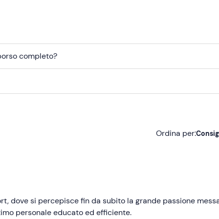
mborso completo?
Ordina per:
Consig
Consigliate
Più recenti
Meno recenti
ort, dove si percepisce fin da subito la grande passione mess
ttimo personale educato ed efficiente.