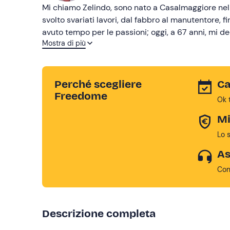
Mi chiamo Zelindo, sono nato a Casalmaggiore nel 
svolto svariati lavori, dal fabbro al manutentore, f
avuto tempo per le passioni; oggi, a 67 anni, mi de
Mostra di più
scoperta del territorio tra Po' e Oglio.
Perché scegliere
Ca
Freedome
Ok 
Mi
Lo 
As
Con
Descrizione completa