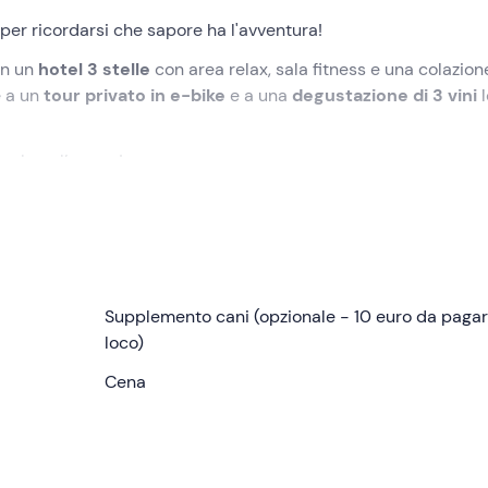
 per ricordarsi che sapore ha l'avventura!
in un
hotel 3 stelle
con area relax, sala fitness e una colazion
e a un
tour privato in e-bike
e a una
degustazione di 3 vini
l
gambe e l’umore!
aggiore (CR)
, dove potrete effettuare il
check-in
a partire
olti e accompagnati alla vostra stanza.
n
bagno privato
Supplemento cani (opzionale - 10 euro da pagar
e provvista di biancheria da letto e da bagno,
forte, TV e Wi-Fi.
loco)
itness
, aperta tutti i giorni dalle 8:00 alle 21:00, e dell'
Cena
area re
gatori, cascata cervicale, spiaggetta bagnasciuga e lettini
 e-bike di 4 ore
(incluso) direttamente dall’hotel. Percorreret