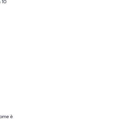
 size,
 10
ta di
aggio
 della
ondo
ua in
uesta
 come è
senza