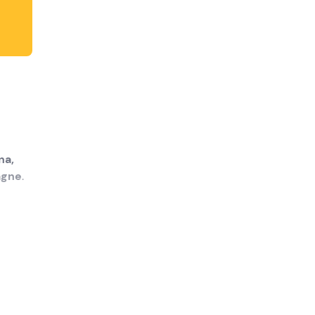
na,
agne
.
n spa