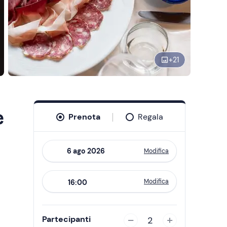
+
21
e
Prenota
Regala
Modifica
Navigate
forward
Modifica
16:00
to
interact
with
Partecipanti
2