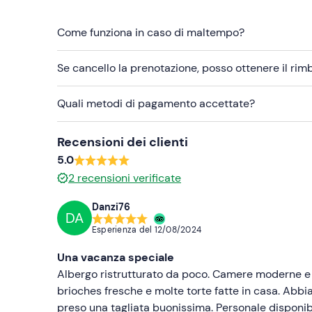
Accappatoio (noleggiabile in loco)
Come funziona in caso di maltempo?
Ciabatte (noleggiabile in loco)
Se cancello la prenotazione, posso ottenere il ri
Quali metodi di pagamento accettate?
Recensioni dei clienti
5.0
2
recensioni verificate
Danzi76
DA
Esperienza del
12/08/2024
Una vacanza speciale
Albergo ristrutturato da poco. Camere moderne e pul
brioches fresche e molte torte fatte in casa. Abb
preso una tagliata buonissima. Personale disponib