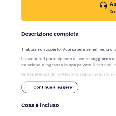
As
Con
Descrizione completa
Ti abbiamo scoperto. Vuoi sapere se nel menù ci s
Lo scoprirari partecipando al nostro
soggiorno a
colazione e ingresso in spa privata
. Il tutto ne
Un'esperienza di 1 notte
, all'insegna del gusto e
Cosa faremo
Continua a leggere
Il check-in è a partire dalle ore 16:00
nel punto 
nel cuore delle Alpi Orobiche
.
Cosa è incluso
All'accoglienza riceverete le chiavi della vostra
ca