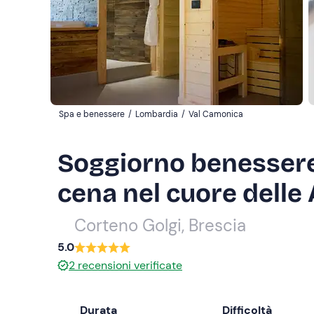
Spa e benessere
/
Lombardia
/
Val Camonica
Soggiorno benessere 
cena nel cuore delle
Corteno Golgi, Brescia
5.0
2
recensioni verificate
Durata
Difficoltà