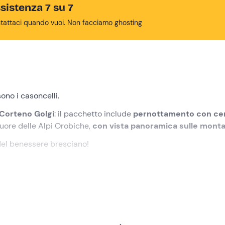
sistenza 7 su 7
tattaci quando vuoi. Non facciamo ghosting
ono i casoncelli.
 Corteno Golgi
: il pacchetto include
pernottamento con ce
l cuore delle Alpi Orobiche,
con vista panoramica sulle mont
 del benessere bresciano!
di ritrovo a
Corteno Golgi (BS)
. Soggiornerete in un
hotel co
mera matrimoniale
, arreddata in stile moderno con design