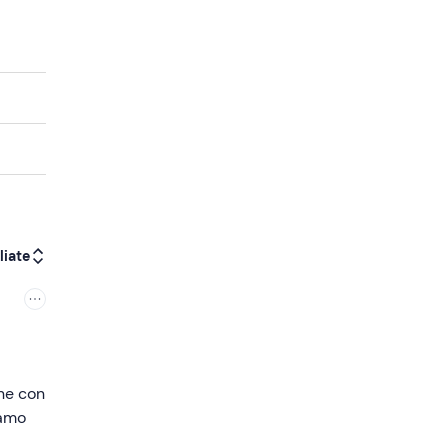
liate
one con
iamo