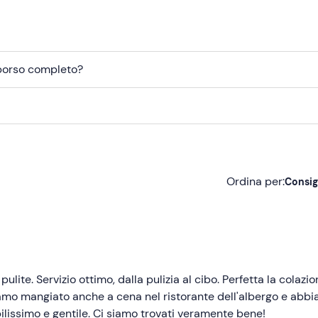
mborso completo?
Ordina per:
Consig
Consigliate
Più recenti
Meno recenti
ite. Servizio ottimo, dalla pulizia al cibo. Perfetta la colazi
iamo mangiato anche a cena nel ristorante dell'albergo e abb
Più alte
ilissimo e gentile. Ci siamo trovati veramente bene!