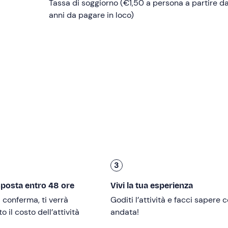
amera da letto matrimoniale (dotata di letto matrimoniale king
Tassa di soggiorno (€1,50 a persona a partire da
sione Wi-Fi, riscaldamento) e bagno privato (dotato di servizio
anni da pagare in loco)
no, prodotti per l'igiene personale).
La camera è inoltre dota
che
.
lla
spa privata
. Quest'ultima si compone di
vasca idromass
a relax con lettini
; acqua e limone a disposizione. All'interno
 di vino o prosecco.
Tutto questo sarà a vostra esclusiva
storante dell'hotel: potrete scegliere
un primo piatto, un sec
pone di ricette della tradizione e prodotti del territorio; acq
ervita la
colazione
, sempre nella sala ristorante dell'hotel: q
fet.
3
sposta entro 48 ore
Vivi la tua esperienza
i conferma, ti verrà
Goditi l’attività e facci sapere
 minori di 18 anni devono essere accompagnati da un adulto. I
 il costo dell’attività
andata!
ontatta la struttura ai recapiti indicati per segnalare la pre