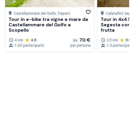
rimborsabile.
Castellammare del Golfo
, Trapani
Calatafimi Sege
Abbigliamento consigliato
Tour in e-bike tra vigne e mare da
Tour in 4x4 Su
Castellammare del Golfo a
Segesta con d
Abbigliamento comodo adatto alla stagione
Scopello
frutta
Non dimenticare di portare
70 €
4 ore
4.8
2,5 ore
5.0
da
1-20 partecipanti
per persona
1-3 partecipanti
Patente B
Passaporto o carta di identità