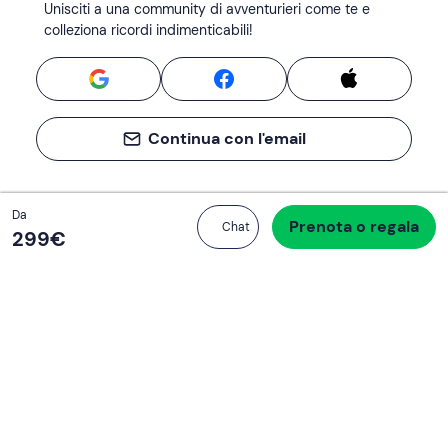
Unisciti a una community di avventurieri come te e
colleziona ricordi indimenticabili!
Continua con l'email
Totale
Da
Prenota o regala
Procedi all’acquisto
Chat
299 €
299‎€
Se non sai mai cosa fare, sai cosa fare
Scrivi la tua email e scopri tante alternative all'aperitivo
e al divano
Indirizzo email