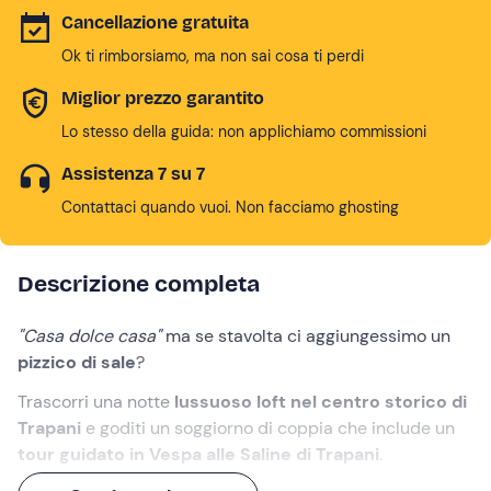
Cancellazione gratuita
Ok ti rimborsiamo, ma non sai cosa ti perdi
Miglior prezzo garantito
Lo stesso della guida: non applichiamo commissioni
Assistenza 7 su 7
Contattaci quando vuoi. Non facciamo ghosting
Descrizione completa
"Casa dolce casa"
ma se stavolta ci aggiungessimo un
pizzico di sale
?
Trascorri una notte
lussuoso loft nel centro storico di
Trapani
e goditi un soggiorno di coppia che include un
tour guidato in Vespa alle Saline di Trapani
.