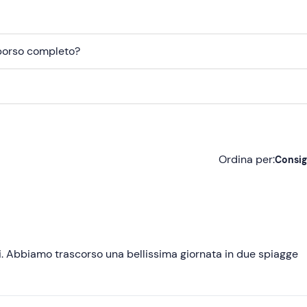
mborso completo?
Ordina per:
Consig
Consigliate
Più recenti
Meno recenti
i. Abbiamo trascorso una bellissima giornata in due spiagge
Più alte