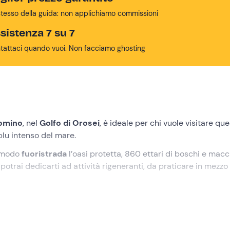
stesso della guida: non applichiamo commissioni
sistenza 7 su 7
tattaci quando vuoi. Non facciamo ghosting
Comino
, nel
Golfo di Orosei
, è ideale per chi vuole visitare qu
blu intenso del mare.
comodo
fuoristrada
l’oasi protetta, 860 ettari di boschi e macc
otrai dedicarti ad attività rigeneranti, da praticare in mezzo 
he, come
Capo Comino
, caratterizzata da dune di sabbia fini
la natura,
parti con noi in 4x4
!