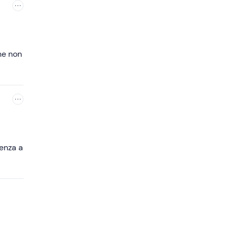
he non
enza a