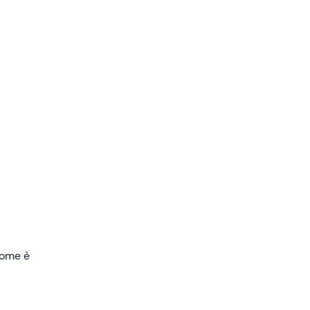
g sul
a
sud,
o
 dalla
 come è
a
circa