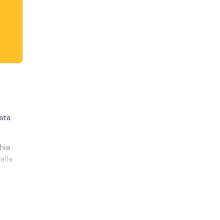
esta
hia
alla
ssima e