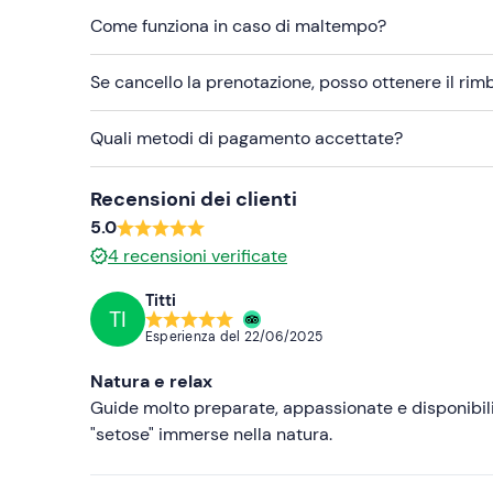
Come funziona in caso di maltempo?
Non dimenticare di portare
Pranzo al sacco
Se cancello la prenotazione, posso ottenere il ri
Acqua
Quali metodi di pagamento accettate?
Crema solare
Cappellino
Recensioni dei clienti
5.0
Occhiali da sole
4
recensioni verificate
Titti
TI
Esperienza del
22/06/2025
Natura e relax
Guide molto preparate, appassionate e disponibil
"setose" immerse nella natura.