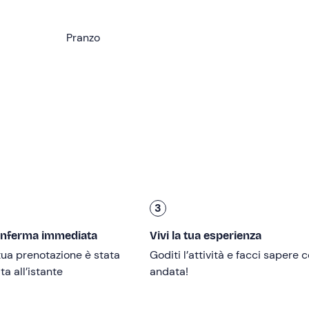
Pranzo
 a
a Orosei (NU)
. Qui conosceremo la
guida
e, dopo un briefin
a 4×4
.
 un parco protetto, formato da boschi e macchia mediterrane
ffacciate su un mare smeraldo. Attraversando la spettacolare
un vero e proprio scrigno di biodiversità, perfetto per chi vuole
sacco
(non incluso e da portare da casa), ci dirigeremo verso 
 Capo Comino
. Ci attenderà qui una vista panoramica davver
3
Comino
, famosa per le sue alte dune con ginepri e altre piante
onferma immediata
Vivi la tua esperienza
cogli. La meraviglia naturalistica di Capo Comino è completata
ua prenotazione è stata
Goditi l’attività e facci sapere
i porfido rosso raggiungibile a nuoto (o a piedi a seconda dell
a all’istante
andata!
lline
, faremo ritorno al punto di partenza in fuoristrada, dopo