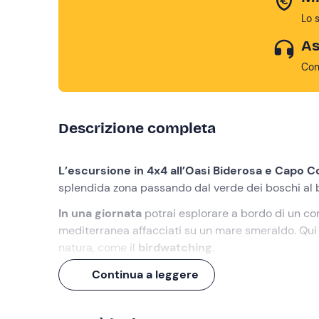
Lo 
As
Con
Descrizione completa
L’escursione in 4x4 all’Oasi Biderosa e Capo 
splendida zona passando dal verde dei boschi al 
In una giornata
potrai esplorare a bordo di un 
mediterranea affacciati su un mare smeraldo. Qui p
natura, come il
birdwatching
.
Inoltre, potrai ammirare panorami e spiagge unic
Continua a leggere
mare smeraldo. Non perdere questi capolavori del