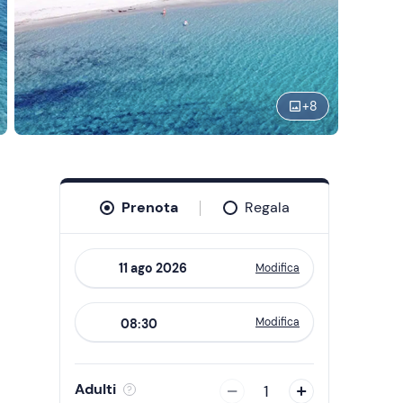
+
8
Prenota
Regala
Modifica
Navigate
forward
Modifica
08:30
to
interact
with
Adulti
1