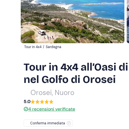
Tour in 4x4
/
Sardegna
Tour in 4x4 all’Oasi 
nel Golfo di Orosei
Orosei, Nuoro
5.0
4
recensioni verificate
Conferma immediata