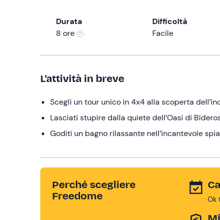
Durata
Difficoltà
8 ore
Facile
L’attività in breve
Scegli un tour unico in 4x4 alla scoperta dell’i
Lasciati stupire dalla quiete dell’Oasi di Bide
Goditi un bagno rilassante nell’incantevole sp
Perché scegliere
Ca
Freedome
Ok 
Mi