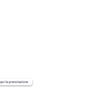
ta al raggiungimento di
minimo 6 partecipanti
.
no disponibili anche
seggiolini per bambini
(per richiederli, 
conferma di prenotazione).
dopo la prenotazione