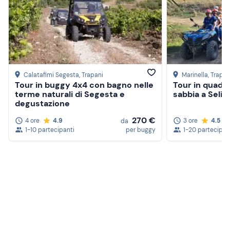
Abbigliamento sportivo comodo
Calatafimi Segesta
, Trapani
Marinella
, Trapan
Tour in buggy 4x4 con bagno nelle
Tour in quad d
terme naturali di Segesta e
sabbia a Seli
degustazione
270 €
4 ore
4.9
3 ore
4.5
da
1-10 partecipanti
per buggy
1-20 partecipan