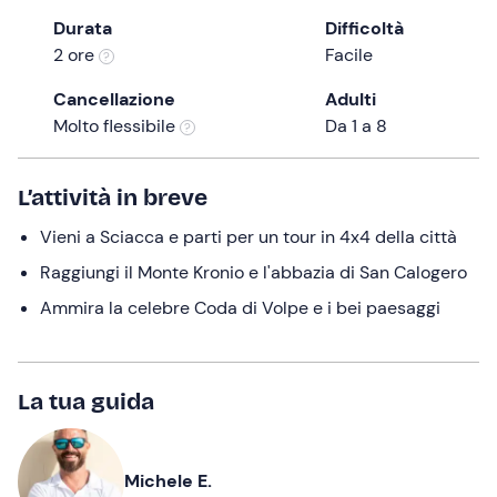
the
Durata
Difficoltà
question
2 ore
Facile
mark
Cancellazione
Adulti
key
Molto flessibile
Da 1 a 8
to
get
the
L’attività in breve
keyboard
Vieni a Sciacca e parti per un tour in 4x4 della città
shortcuts
for
Raggiungi il Monte Kronio e l'abbazia di San Calogero
changing
Ammira la celebre Coda di Volpe e i bei paesaggi
dates.
La tua guida
Michele E.