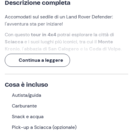
Descrizione completa
Accomodati sul sedile di un Land Rover Defender:
l'avventura sta per iniziare!
Con questo
tour in 4x4
potrai esplorare la città di
Sciacca
e i suoi luoghi più iconici, tra cui il
Monte
Kronio
, l'
abbazia di San Calogero
e la
Coda di Volpe
.
Lasciati incantare da panorami meravigliosi e scopri le
Continua a leggere
leggende che si tramandano in questa zona!
Cosa faremo
Cosa è incluso
Ci incontreremo al punto di ritrovo a
Sciacca (AG)
, dove
Autista/guida
ci attenderà l'
autista
che ci guiderà in questa
esperienza.
Carburante
Dopo un
briefing di 10 minuti
, durante il quale ci verrà
Snack e acqua
spiegato l'itinerario dell'attività, saliremo a bordo di un
Pick-up a Sciacca (opzionale)
Land Rover Defender
e daremo inizio al tour.