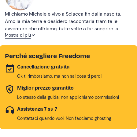
Mi chiamo Michele e vivo a Sciacca fin dalla nascita.
Amo la mia terra e desidero raccontarla tramite le
avventure che offriamo, tutte volte a far scoprire la
Mostra di più
Sicilia lasciando ricordi indimenticabili. Se sei alla
ricerca di un'esperienza unica, ti aspetto!
Perché scegliere Freedome
Cancellazione gratuita
Ok ti rimborsiamo, ma non sai cosa ti perdi
Miglior prezzo garantito
Lo stesso della guida: non applichiamo commissioni
Assistenza 7 su 7
Contattaci quando vuoi. Non facciamo ghosting