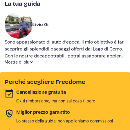
La tua guida
Livio G.
Sono appassionato di auto d’epoca, il mio obiettivo è far
scoprire gli splendidi paesaggi offerti dal Lago di Como.
Con le nostre decappottabili, potrai assaporare appieno
Mostra di più
i luoghi magici di questo territorio e vivere un'esperienza
indimenticabile a bordo delle auto che hanno fatto la
storia del nostro paese!
Perché scegliere Freedome
Cancellazione gratuita
Ok ti rimborsiamo, ma non sai cosa ti perdi
Miglior prezzo garantito
Lo stesso della guida: non applichiamo commissioni