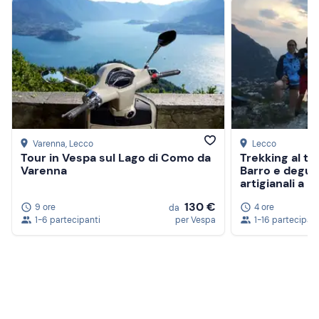
Varenna
, Lecco
Lecco
Tour in Vespa sul Lago di Como da
Trekking al t
Varenna
Barro e degust
artigianali a 
130 €
9 ore
4 ore
da
1-6 partecipanti
per Vespa
1-16 partecipant