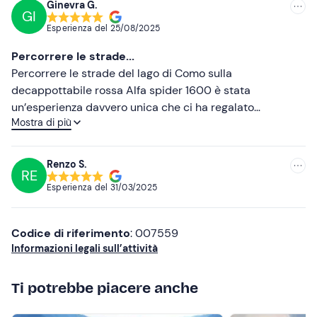
Ginevra G.
conducente anziché di auto apripista).
GI
Consigliate
Esperienza del
25/08/2025
In loco è possibile aggiungere l'
assicurazione kasko
a
Più recenti
un costo extra di €50,00 al giorno con una franchigia
Percorrere le strade...
del danno con un minimo scoperto di €500,00.
Meno recenti
Percorrere le strade del lago di Como sulla
decappottabile rossa Alfa spider 1600 è stata
Per richiedere il
servizio di pick up & drop off
contatta
Più alte
un’esperienza davvero unica che ci ha regalato
l'organizzatore ai recapiti indicati nell'email di conferma
Mostra di più
bellissime emozioni e che conserveremo nei nostri
Più basse
della prenotazione.
ricordi migliori.
In loco è presente un
parcheggio gratuito
. Il punto di
Renzo S.
ritrovo
è raggiungibile con i mezzi pubblici
.
RE
Esperienza del
31/03/2025
Non dimenticare di portare
Patente B
Codice di riferimento
: 007559
Informazioni legali sull’attività
Carta di credito a garanzia
Ti potrebbe piacere anche