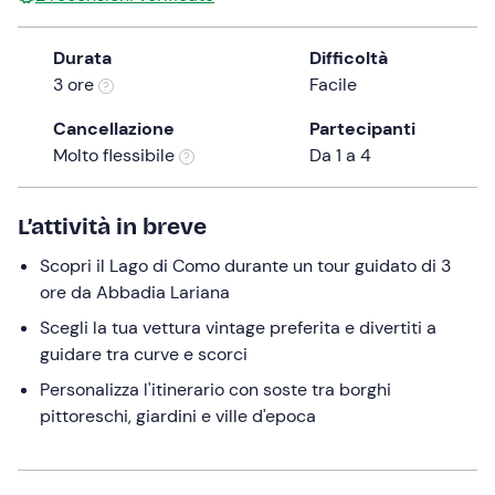
a
date.
Durata
Difficoltà
Press
3 ore
Facile
the
question
Cancellazione
Partecipanti
mark
Molto flessibile
Da 1 a 4
key
to
L’attività in breve
get
the
Scopri il Lago di Como durante un tour guidato di 3
keyboard
ore da Abbadia Lariana
shortcuts
Scegli la tua vettura vintage preferita e divertiti a
for
guidare tra curve e scorci
changing
dates.
Personalizza l'itinerario con soste tra borghi
pittoreschi, giardini e ville d'epoca