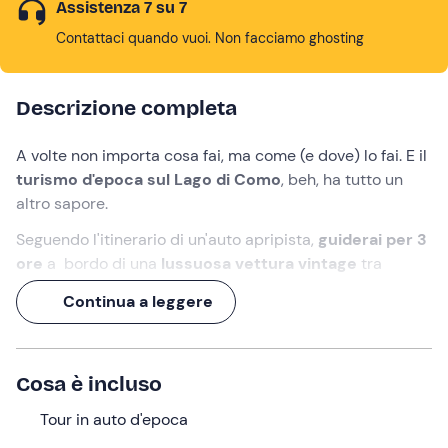
Assistenza 7 su 7
Contattaci quando vuoi. Non facciamo ghosting
Descrizione completa
A volte non importa cosa fai, ma come (e dove) lo fai. E il
turismo d'epoca sul Lago di Como
, beh, ha tutto un
altro sapore.
Seguendo l'itinerario di un'auto apripista,
guiderai per 3
ore
a bordo di una
lussuosa vettura vintage
tra
strade panoramiche, scorci incantati e ville d'altri tempi.
Continua a leggere
Il
tour è guidato
, il
carburante è incluso
e le
soste
sono libere
: potrai infatti fermarti in qualsiasi momento
per passeggiare tra i vicoli di qualche
borgo pittoresco
Cosa è incluso
o rilassarti sulle sponde del lago!
Tour in auto d'epoca
Cosa faremo