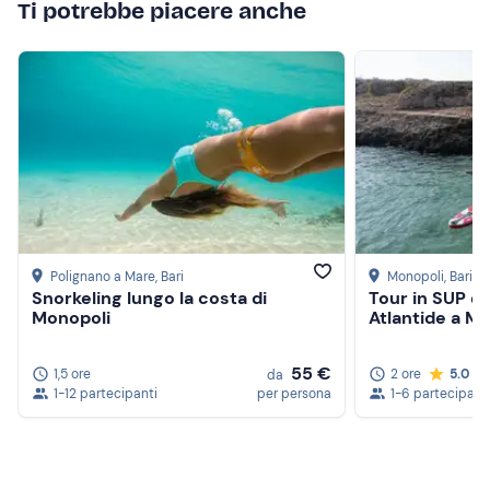
Ti potrebbe piacere anche
Polignano a Mare
, Bari
Monopoli
, Bari
Snorkeling lungo la costa di
Tour in SUP de
Monopoli
Atlantide a M
55 €
1,5 ore
2 ore
5.0
da
1-12 partecipanti
per persona
1-6 partecipant