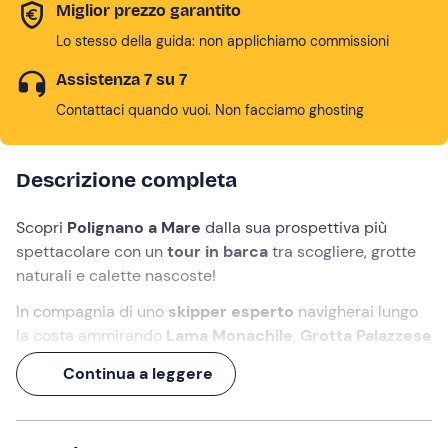
Miglior prezzo garantito
Lo stesso della guida: non applichiamo commissioni
Assistenza 7 su 7
Contattaci quando vuoi. Non facciamo ghosting
Descrizione completa
Scopri
Polignano a Mare
dalla sua prospettiva più
spettacolare con un
tour in barca
tra scogliere, grotte
naturali e calette nascoste!
In compagnia di uno
skipper esperto
navigherai lungo
la costa ammirando
Lama Monachile
,
Grotta Palazzese
e gli scorci più iconici del
litorale pugliese
.
Continua a leggere
Durante quest'esperienza di
2 ore
potrai fare
snorkeling
, rilassarti a bordo e gustare snack e drink a
bordo!