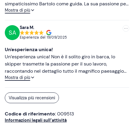
le spiegazioni in inglese! Ottimo direi. Vale la pena
simpaticissimo Bartolo come guida. La sua passione per
decisamente!
Mostra di più
il mare e la sua profonda conoscenza del territorio
hanno reso l'escursione non solo affascinante ma anche
emozionante e unica. Apprezzatissimo l'aperitivo offerto
Sara M.
SA
con prosecco. Abbiamo fatto un bellissimo bagno in un
Esperienza del
19/09/2025
punto di acqua cristallina. Escursione consigliatissima.
Grazie Bartolo per averci lasciato un bel ricordo . Morena
Un'esperienza unica!
Claudio Antonio Franca Alessandro.
Un’esperienza unica! Non è il solito giro in barca, lo
skipper trasmette la passione per il suo lavoro,
raccontando nel dettaglio tutto il magnifico paesaggio
Mostra di più
che ci circonda. La visita nelle varie grotte davvero
favolosa! Raccomando loro per fare un tour, davvero
hanno fatto la differenza! A fine gita, ti coccolano con
Visualizza più recensioni
delle stuzzicherie da condividere tutti insieme!
Complimenti e a presto! Spero!
Codice di riferimento
: 009513
Informazioni legali sull’attività