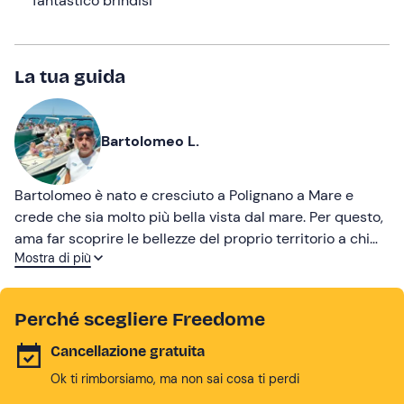
fantastico brindisi
La tua guida
Bartolomeo L.
Bartolomeo è nato e cresciuto a Polignano a Mare e
crede che sia molto più bella vista dal mare. Per questo,
ama far scoprire le bellezze del proprio territorio a chi
Mostra di più
partecipa alle sue escursioni. Per lui questo non è un
lavoro ma una vera e propria passione!
Perché scegliere Freedome
Cancellazione gratuita
Ok ti rimborsiamo, ma non sai cosa ti perdi