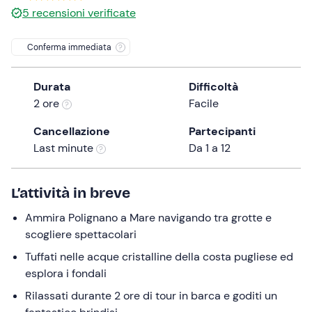
0 €
5
recensioni verificate
the
question
Conferma immediata
mark
key
to
Durata
Difficoltà
get
2 ore
Facile
the
Cancellazione
Partecipanti
keyboard
Last minute
Da 1 a 12
shortcuts
for
changing
L’attività in breve
dates.
Ammira Polignano a Mare navigando tra grotte e
scogliere spettacolari
Tuffati nelle acque cristalline della costa pugliese ed
esplora i fondali
Rilassati durante 2 ore di tour in barca e goditi un