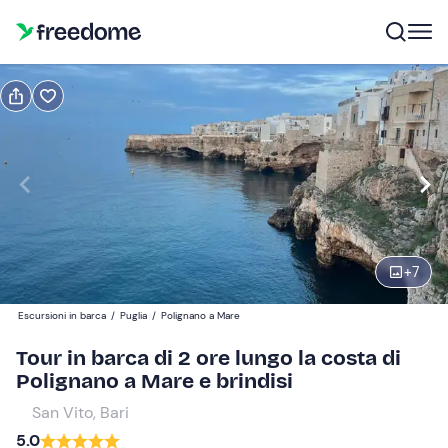
Prenota o regala
Prenota
Regala
Modifica
Navigate
forward
Modifica
10:00
to
interact
+
7
with
Adulti
1
the
35 €
Escursioni in barca
/
Puglia
/
Polignano a Mare
calendar
and
Tour in barca di 2 ore lungo la costa di
Bambini
0
select
Polignano a Mare e brindisi
25 €
a
San Vito, Bari
date.
Neonati
0
5.0
Press