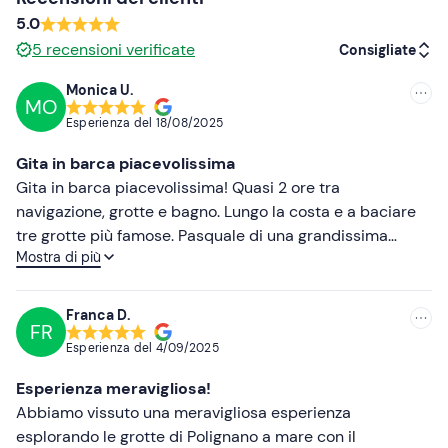
I
cani di piccola taglia
sono ammessi a bordo.
5.0
In loco è presente
parcheggio gratuito e a
5
recensioni verificate
Consigliate
pagamento
. Il punto di ritrovo non è raggiungibile con i
mezzi pubblici
.
Monica U.
MO
Consigliate
Esperienza del
18/08/2025
Abbigliamento consigliato
Più recenti
Abbigliamento da mare
Gita in barca piacevolissima
Meno recenti
Gita in barca piacevolissima! Quasi 2 ore tra
Non dimenticare di portare
navigazione, grotte e bagno. Lungo la costa e a baciare
Più alte
Telo mare
tre grotte più famose. Pasquale di una grandissima
Mostra di più
gentilezza, mi ha tranquillizzato perché avevo un po’
Più basse
Crema solare
l’ansia del mare. Non so nuotare ma quando ci siamo
fermati, con la sua sicurezza mi ha fatto calare in acqua
Franca D.
FR
per godermi il bagno e i pesciolini intorno. Forse il fatto
Esperienza del
4/09/2025
di aver incontrato i suoi figli che nuotavano accanto mi
ha fatto essere più fiduciosa, non saprei, bellissima
Esperienza meravigliosa!
famiglia comunque! Musica scelta per il momento ti fa
Abbiamo vissuto una meravigliosa esperienza
vivere la spensieratezza italiana. Angela sua nipote dava
esplorando le grotte di Polignano a mare con il