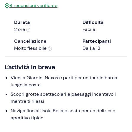
0 €
8
recensioni verificate
the
question
mark
Durata
Difficoltà
key
2 ore
Facile
to
Cancellazione
Partecipanti
get
Molto flessibile
Da 1 a 12
the
keyboard
shortcuts
L’attività in breve
for
changing
Vieni a Giardini Naxos e parti per un tour in barca
dates.
lungo la costa
Scopri grotte spettacolari e paesaggi incantevoli
mentre ti rilassi
Naviga fino all'Isola Bella e sosta per un delizioso
aperitivo tipico