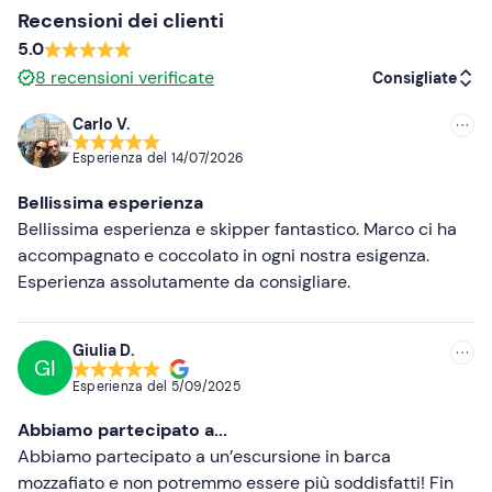
Recensioni dei clienti
comandante.
5.0
L'imbarcazione utilizzata è una
barca Open
di circa 10
8
recensioni verificate
Consigliate
metri, dotata di ampio prendisole a prua, cuscineria,
tendalino, frigo igloo, servizi igienici, stereo e scaletta di
Carlo V.
Consigliate
risalita. A bordo si rimane
a piedi scalzi
.
Esperienza del
14/07/2026
Per l'aperitivo non sono previste opzioni alternative in
Più recenti
Bellissima esperienza
caso di
allergie o intolleranze alimentari
.
Meno recenti
Bellissima esperienza e skipper fantastico. Marco ci ha
I
cani
non sono ammessi a bordo. Si possono portare
accompagnato e coccolato in ogni nostra esigenza.
Più alte
solo
cani di piccola taglia
nell'apposito trasportino.
Esperienza assolutamente da consigliare.
In loco è presente un
parcheggio a pagamento
. Il punto
Più basse
di ritrovo è raggiungibile con i
mezzi pubblici
.
Giulia D.
GI
Abbigliamento consigliato
Esperienza del
5/09/2025
Costume da bagno
Abbiamo partecipato a...
Abbiamo partecipato a un’escursione in barca
Non dimenticare di portare
mozzafiato e non potremmo essere più soddisfatti! Fin