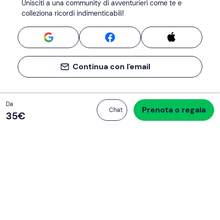
Unisciti a una community di avventurieri come te e
colleziona ricordi indimenticabili!
Continua con l'email
Totale
Da
Prenota o regala
Procedi all’acquisto
Chat
35 €
35‎€
Se non sai mai cosa fare, sai cosa fare
Scrivi la tua email e scopri tante alternative all'aperitivo
e al divano
Indirizzo email