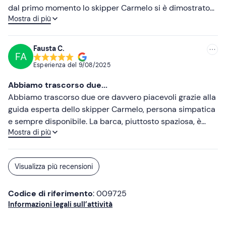
Telo mare
dal primo momento lo skipper Carmelo si è dimostrato
Mostra di più
cordiale, professionale e attento a ogni dettaglio. La
Crema solare
barca era pulita, comoda e ben attrezzata, con ampi
spazi per rilassarsi e godersi il panorama. Il giro ci ha
Fausta C.
FA
portati lungo tratti di costa spettacolari, con soste in
Esperienza del
9/08/2025
calette nascoste e acque cristalline dove abbiamo
potuto fare il bagno e snorkeling. Abbiamo imparato
Abbiamo trascorso due...
storie interessanti sul territorio scoprendo angoli poco
Abbiamo trascorso due ore davvero piacevoli grazie alla
turistici, davvero autentici. Consigliatissimo a chiunque
guida esperta dello skipper Carmelo, persona simpatica
voglia vivere il mare in modo speciale. Torneremo
e sempre disponibile. La barca, piuttosto spaziosa, è
sicuramente!
Mostra di più
stata un vero punto di forza: nonostante il mare fosse un
po' mosso, abbiamo navigato comodamente senza alcun
problema. Carmelo ci ha condotti alla scoperta della
Visualizza più recensioni
costa e delle grotte, per poi concludere con un aperitivo
molto gradito. Una bellissima giornata, arricchita da una
Codice di riferimento
: 009725
splendida compagnia. Grazie Nina
Informazioni legali sull’attività