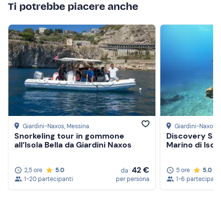
Ti potrebbe piacere anche
Giardini-Naxos
, Messina
Giardini-Naxos
,
Snorkeling tour in gommone
Discovery Scu
all’Isola Bella da Giardini Naxos
Marino di Isola
42 €
2,5 ore
5.0
5 ore
5.0
da
1-20 partecipanti
per persona
1-6 partecipant