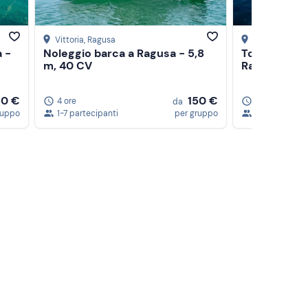
Vittoria
, Ragusa
Marina di Rag
 -
Noleggio barca a Ragusa - 5,8
Tour in barc
m, 40 CV
Ragusa
50 €
150 €
4 ore
4 ore
da
ruppo
1-7 partecipanti
per gruppo
1-11 partecipa