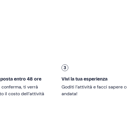
 circa
20-30 minuti
ciascuna. Potremo tuffarci per una nuot
messa a disposizione dall'equipaggio, lasciandoci cullare dal
a
. Proprio qui, o nei pressi di Punta Braccetto, l'equipaggio se
snack vari, acqua, the freddo e una bottiglia di
ottimo prosec
to di partenza, dopo circa
4 ore di escursione
.
3
sposta entro 48 ore
Vivi la tua esperienza
nori di 18 anni devono essere accompagnati da un adulto
i conferma, ti verrà
Goditi l’attività e facci sapere
 il costo dell’attività
andata!
segnala la loro presenza all'organizzatore ai contatti che ric
gravidanza
.
a persone con ridotta mobilità.