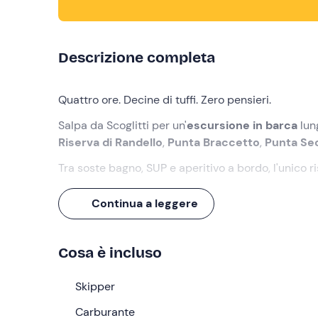
Descrizione completa
Quattro ore. Decine di tuffi. Zero pensieri.
Salpa da Scoglitti per un'
escursione in barca
lun
Riserva di Randello
,
Punta Braccetto
,
Punta Se
Tra soste bagno, SUP e aperitivo a bordo, l'unico r
Cosa faremo
Continua a leggere
L'appuntamento è
15 minuti prima
dell'orario ind
attenderci troveremo lo
skipper
che ci accompagn
Cosa è incluso
Terminato l'imbarco di tutti i passeggeri, salperem
verso la splendida
Skipper
Riserva di Randello
, ammirando
poi in direzione di
Punta Braccetto
e della stori
Carburante