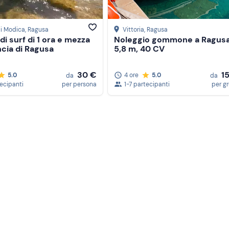
di Modica
, Ragusa
Vittoria
, Ragusa
di surf di 1 ora e mezza
Noleggio gommone a Ragusa
ncia di Ragusa
5,8 m, 40 CV
30 €
1
5.0
4 ore
5.0
da
da
tecipanti
per persona
1-7 partecipanti
per g