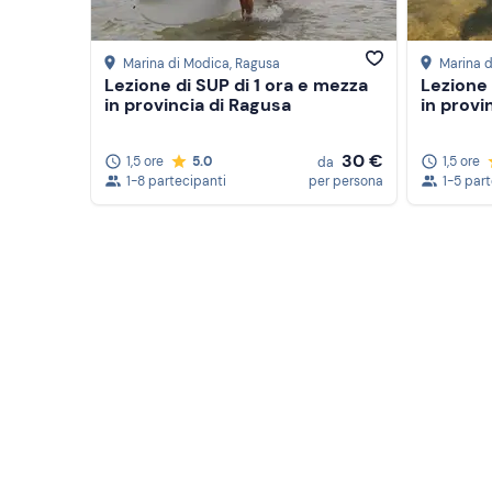
Marina di Modica
, Ragusa
Marina 
Lezione di SUP di 1 ora e mezza
Lezione 
in provincia di Ragusa
in provi
30 €
1,5 ore
5.0
1,5 ore
da
1-8 partecipanti
per persona
1-5 par