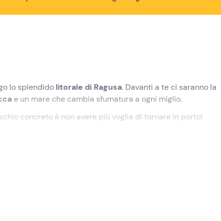
go lo splendido
litorale di Ragusa
. Davanti a te ci saranno la
cca
e un mare che cambia sfumatura a ogni miglio.
ischio concreto è non avere più voglia di tornare in porto!
icato nel punto di ritrovo a
Scoglitti
, frazione di
Vittoria (RG)
.
erà nella nostra escursione.
o dal porto per iniziare la navigazione. Ci dirigeremo inizialm
 la fitta vegetazione e i profili della costa selvaggia. Proseg
ca
Torre di Mezzo
, alternando la navigazione a momenti di rel