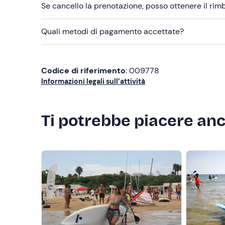
Se cancello la prenotazione, posso ottenere il ri
Non dimenticare di portare
Telo mare
Quali metodi di pagamento accettate?
Crema solare
Codice di riferimento
: 009778
Informazioni legali sull’attività
Ti potrebbe piacere an