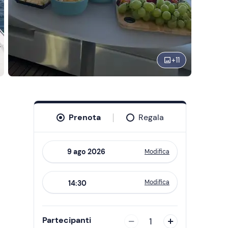
+
11
Prenota
Regala
Modifica
Navigate
forward
Modifica
14:30
to
interact
with
Partecipanti
1