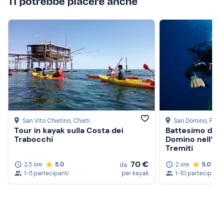
Ti potrebbe piacere anche
San Vito Chietino
, Chieti
San Domino
, Fog
Tour in kayak sulla Costa dei
Battesimo del 
Trabocchi
Domino nell’ar
Tremiti
70 €
2,5 ore
5.0
2 ore
5.0
da
1-5 partecipanti
per kayak
1-10 partecipant