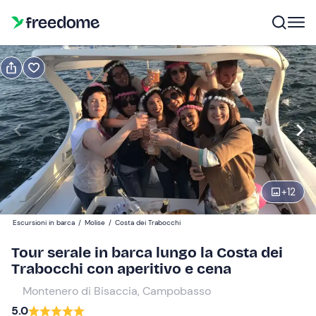
Prenota o regala
Prenota
Regala
Modifica
Navigate
forward
Modifica
19:00
to
interact
+
12
with
Adulti
1
the
90 €
Escursioni in barca
/
Molise
/
Costa dei Trabocchi
calendar
and
Tour serale in barca lungo la Costa dei
Bambini
0
select
Trabocchi con aperitivo e cena
45 €
a
Montenero di Bisaccia, Campobasso
date.
5.0
Press