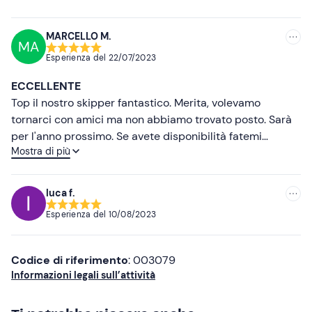
Scarpette da scoglio
Più basse
Cappello
MARCELLO M.
MA
Occhiali da sole
Esperienza del
22/07/2023
Crema solare
ECCELLENTE
Top il nostro skipper fantastico. Merita, volevamo
Attrezzatura da snorkeling
tornarci con amici ma non abbiamo trovato posto. Sarà
K-way
per l'anno prossimo. Se avete disponibilità fatemi
Mostra di più
sapere.
luca f.
Esperienza del
10/08/2023
Codice di riferimento
: 003079
Informazioni legali sull’attività