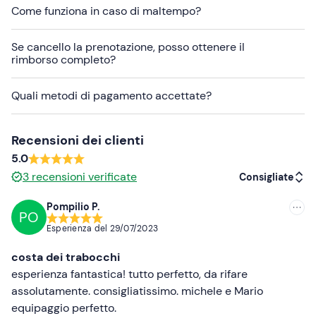
In caso di
allergie
, informa gli organizzatori ai recapiti
Come funziona in caso di maltempo?
indicati nella e-mail di conferma della prenotazione per
comunicarle. Non sono garantite alternative per celiaci:
Se cancello la prenotazione, posso ottenere il
in questo caso si consiglia di portare a bordo il proprio
rimborso completo?
cibo.
Quali metodi di pagamento accettate?
Non si possono portare
a bordo
bevande alcoliche
.
Il punto di ritrovo non è raggiungibile con i mezzi
Recensioni dei clienti
pubblici; in loco sono disponibili parcheggi gratuiti o a
5.0
pagamento.
3
recensioni verificate
Consigliate
Abbigliamento consigliato
Pompilio P.
Abbigliamento adatto alla stagione
PO
Consigliate
Esperienza del
29/07/2023
Costume da bagno
Più recenti
costa dei trabocchi
Non dimenticare di portare
Meno recenti
esperienza fantastica! tutto perfetto, da rifare
Telo mare
assolutamente. consigliatissimo. michele e Mario
Più alte
equipaggio perfetto.