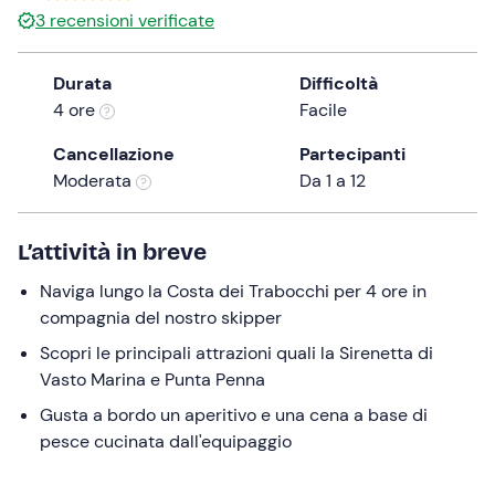
3
recensioni verificate
the
question
mark
Durata
Difficoltà
key
4 ore
Facile
to
Cancellazione
Partecipanti
get
Moderata
Da 1 a 12
the
keyboard
shortcuts
L’attività in breve
for
changing
Naviga lungo la Costa dei Trabocchi per 4 ore in
dates.
compagnia del nostro skipper
Scopri le principali attrazioni quali la Sirenetta di
Vasto Marina e Punta Penna
Gusta a bordo un aperitivo e una cena a base di
pesce cucinata dall'equipaggio