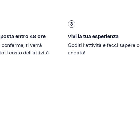
ientro a Sorrento.
3
sposta entro 48 ore
Vivi la tua esperienza
i conferma, ti verrà
Goditi l’attività e facci sapere
tamente, ma dovrai comunicare la loro presenza una volta av
 il costo dell’attività
andata!
e
.
di 5€ a persona
(comprensiva di tasse di sbarco, tasse di at
ante) da pagare direttamente in contanti in ufficio prima
utta fresca
da consumare a bordo. È comunque consentito p