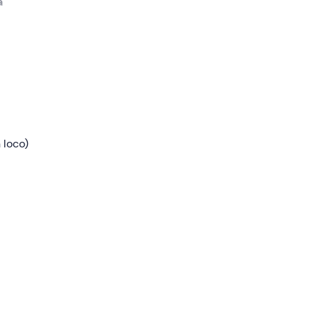
a
 a uno
a
Baia di
 loco)
ole Li
i
che
ti
che
 a