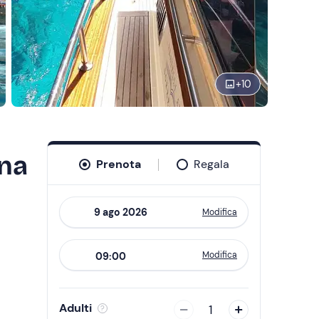
+
10
ina
Prenota
Regala
Modifica
Navigate
forward
Modifica
09:00
to
interact
with
Adulti
1