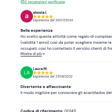
2
recensioni verificate
alessia l.
Esperienza del
20/07/2024
Bella esperienza
Ho scelto questa attività come regalo di complean
(validità 1 anno) così da poter scegliere insieme la data. Purtroppo, quasi alla scadenza dell'anno, i post
occupati, cosi ho contattato il servizio clienti di
Mostra di più
da sfruttare entro 6 mesi dalla richiesta. Tutto risolto in pochi minuti! Personale disponibile, alla mano e pronto ad
aiutare. Inoltre l'attività svolta è stata molto bella!
Laura M.
LA
Esperienza del
27/08/2022
Divertente e affascinante
Il modo migliore per conoscere gli acantilados del
Codice di riferimento
: 001411