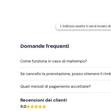
Abbigliamento consigliato
Costume da bagno
Abbigliamento estivo
L’indirizzo esatto ti verrà inviato 
Non dimenticare di portare
Telo mare
Domande frequenti
Crema solare
Occhiali da sole
Come funziona in caso di maltempo?
Cappellino
Se cancello la prenotazione, posso ottenere il ri
Quali metodi di pagamento accettate?
Recensioni dei clienti
5.0