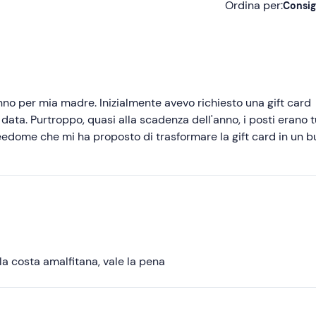
Ordina per:
Consig
Consigliate
Più recenti
Meno recenti
no per mia madre. Inizialmente avevo richiesto una gift card
i erano tutti
Più alte
 freedome che mi ha proposto di trasformare la gift card in un 
Più basse
la costa amalfitana, vale la pena