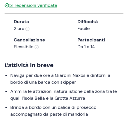
51
recensioni verificate
the
question
mark
Durata
Difficoltà
key
2 ore
Facile
to
Cancellazione
Partecipanti
get
Flessibile
Da 1 a 14
the
keyboard
shortcuts
L’attività in breve
for
changing
Naviga per due ore a Giardini Naxos e dintorni a
dates.
bordo di una barca con skipper
Ammira le attrazioni naturalistiche della zona tra le
quali l’Isola Bella e la Grotta Azzurra
Brinda a bordo con un calice di prosecco
accompagnato da paste di mandorla