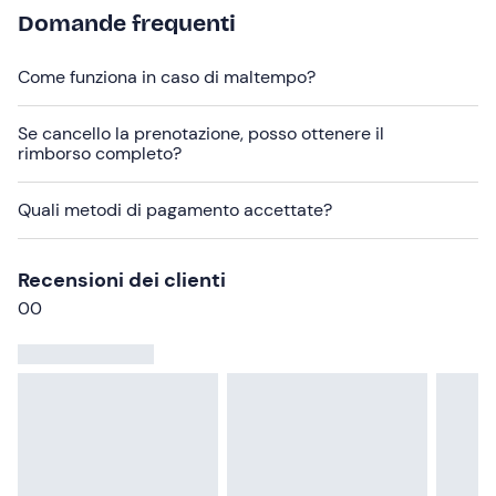
Domande frequenti
Abbigliamento consigliato
Pratico e da mare
Come funziona in caso di maltempo?
Non dimenticare di portare
Se cancello la prenotazione, posso ottenere il
Crema solare
rimborso completo?
Costume da bagno
Quali metodi di pagamento accettate?
Telo mare
Media Community