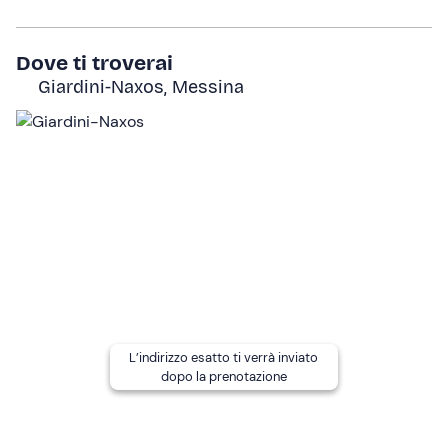
di ritrovo a Giardini Naxos, salutati dal maestoso
Monte
Etna
.
Dove ti troverai
Il tour in barca ha una durata di
2 ore
.
Giardini-Naxos, Messina
A chi è rivolto
Il tour è
adatto a tutti
senza limite d'età; i bambini da 0
a 6 anni partecipano gratuitamente.
Altre informazioni
Il tour si svolge
tutti i giorni da
aprile a ottobre
ed è
confermato al raggiungimento del numero
minimo di 2
partecipanti
.
L'imbarcazione è una barca a motore lunga 9 metri con
tenda parasole e impianto stereo.
L’indirizzo esatto ti verrà inviato
dopo la prenotazione
I
cani di piccola taglia
sono ammessi a bordo.
Si consiglia di
parcheggiare nei pressi del porto
.