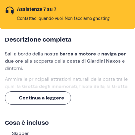
Assistenza 7 su 7
Contattaci quando vuoi. Non facciamo ghosting
Descrizione completa
Sali a bordo della nostra
barca a motore
e
naviga per
due ore
alla scoperta della
costa di Giardini Naxos
e
dintorni.
Ammira le principali attrazioni naturali della costa tra le
quali la
Grotta degli innamorati
, l’
Isola Bella
, la
Grotta
Azzurra
, la
Baia delle Sirene
e tante altre.
Continua a leggere
E dopo un
tuffo nelle acque cristalline
torna a bordo
per gustare
paste di mandorla e prosecco
, brindando
alla Sicilia!
Cosa è incluso
Cosa faremo
Skipper