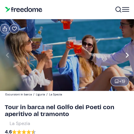
Prenota o regala
Prenota
Regala
Modifica
Navigate
forward
Modifica
18:30
to
interact
+
19
with
Adulti
1
the
75 €
Escursioni in barca
/
Liguria
/
La Spezia
calendar
and
Tour in barca nel Golfo dei Poeti con
Bambini
0
select
aperitivo al tramonto
37,50 €
a
La Spezia
date.
Neonati
0
4.6
Press