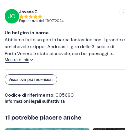
Jovana C.
JO
Esperienza del
17/07/2024
Un bel giro in barca
Abbiamo fatto un giro in barca fantastico con il grande e
amichevole skipper Andreas. Il giro delle 3 isole e di
Porto Venere è stato piacevole, con bei paesaggi e
Mostra di più
navigazione tranquilla. Abbiamo anche avuto la
possibilità di nuotare davanti a una grotta. Andreas è
stato gentile e professionale, il che ha reso l'esperienza
Visualizza più recensioni
ancora più piacevole. Altamente raccomandato!
Codice di riferimento
: 005690
Informazioni legali sull’attività
Ti potrebbe piacere anche