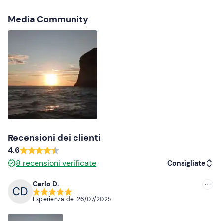
Il punto di ritrovo è raggiungibile con i
mezzi pubblici
.
Media Community
Abbigliamento consigliato
Costume da bagno
Abbigliamento da mare
Recensioni dei clienti
4.6
8
recensioni verificate
Consigliate
Carlo D.
Consigliate
Esperienza del
26/07/2025
Più recenti