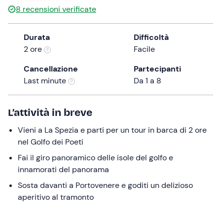
0 €
8
recensioni verificate
the
question
mark
Durata
Difficoltà
key
2 ore
Facile
to
Cancellazione
Partecipanti
get
Last minute
Da 1 a 8
the
keyboard
shortcuts
L’attività in breve
for
changing
Vieni a La Spezia e parti per un tour in barca di 2 ore
dates.
nel Golfo dei Poeti
Fai il giro panoramico delle isole del golfo e
innamorati del panorama
Sosta davanti a Portovenere e goditi un delizioso
aperitivo al tramonto