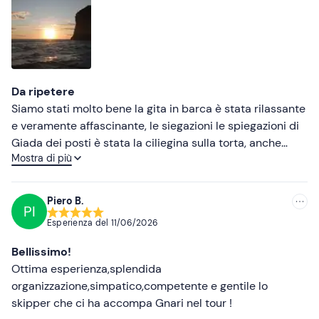
Meno recenti
Più alte
Più basse
Da ripetere
Siamo stati molto bene la gita in barca è stata rilassante
e veramente affascinante, le siegazioni le spiegazioni di
Giada dei posti è stata la ciliegina sulla torta, anche
Mostra di più
Andres il comandante è stato molto bravo nella guida.
Piero B.
PI
Esperienza del
11/06/2026
Bellissimo!
Ottima esperienza,splendida
organizzazione,simpatico,competente e gentile lo
skipper che ci ha accompa Gnari nel tour !