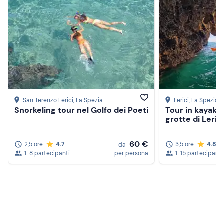
San Terenzo Lerici
, La Spezia
Lerici
, La Spezia
Snorkeling tour nel Golfo dei Poeti
Tour in kayak tr
grotte di Leric
60 €
2,5 ore
4.7
3,5 ore
4.8
da
1-8 partecipanti
per persona
1-15 partecipanti