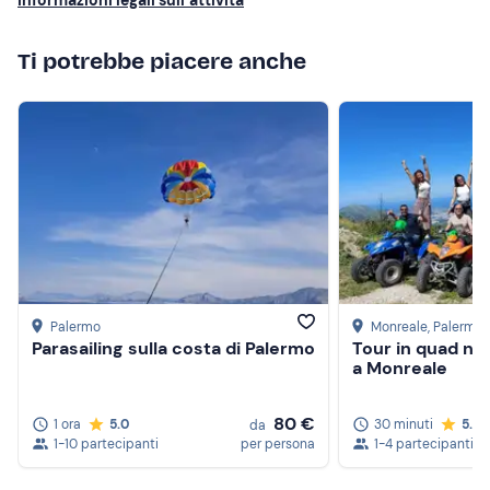
Ti potrebbe piacere anche
Palermo
Monreale
, Palermo
Parasailing sulla costa di Palermo
Tour in quad nel
a Monreale
80 €
1 ora
5.0
30 minuti
5.0
da
1-10 partecipanti
per persona
1-4 partecipanti