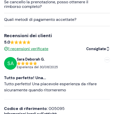
Se cancello la prenotazione, posso ottenere il
scalzi. I
cani non sono ammessi
a bordo.
rimborso completo?
Se hai
allergie e/o intolleranze alimentari
contatta
l'organizzatore ai recapiti indicati nell'e-mail di conferma
Quali metodi di pagamento accettate?
della prenotazione per comunicarle.
Abbigliamento consigliato
Recensioni dei clienti
5.0
Abbigliamento adatto alla stagione
1
recensioni verificate
Consigliate
Non dimenticare di portare
Sara Deborah G.
Telo mare
SA
Consigliate
Esperienza del
30/08/2025
Crema solare
Più recenti
Tutto perfetto! Una...
Costume da bagno
Meno recenti
Tutto perfetto! Una piacevole esperienza da rifare
sicuramente quando ritorneremo
Cappellino
Più alte
Occhiali da sole
Più basse
Codice di riferimento
: 005095
Informazioni legali sull’attività