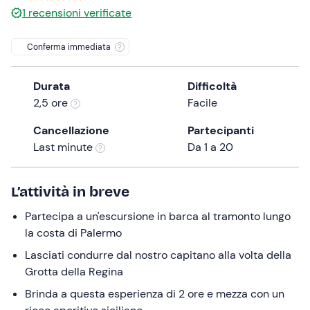
1
recensioni verificate
the
question
Conferma immediata
mark
key
to
Durata
Difficoltà
get
2,5 ore
Facile
the
Cancellazione
Partecipanti
keyboard
Last minute
Da 1 a 20
shortcuts
for
changing
L’attività in breve
dates.
Partecipa a un'escursione in barca al tramonto lungo
la costa di Palermo
Lasciati condurre dal nostro capitano alla volta della
Grotta della Regina
Brinda a questa esperienza di 2 ore e mezza con un