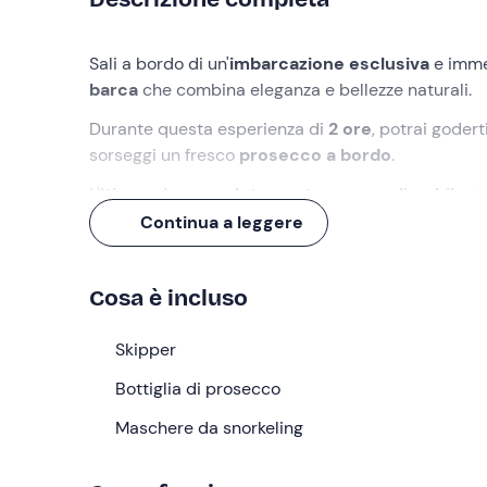
Sali a bordo di un'
imbarcazione esclusiva
e immer
barca
che combina eleganza e bellezze naturali.
Durante questa esperienza di
2 ore
, potrai goder
sorseggi un fresco
prosecco a bordo
.
L'
itinerario
,
completamente personalizzabile
, 
Grotta Azzurra
, la
Grotta Verde
e la
Grotta Pal
Continua a leggere
Cosa faremo
Cosa è incluso
L'appuntamento è presso il
porto turistico di Po
motore
, interamente riservata per te e il tuo gru
Skipper
meraviglia e di relax lungo la
costa pugliese
.
Bottiglia di prosecco
Lasciandoci il porticciolo alle spalle, ci dirigerem
Grotta Verde
Maschere da snorkeling
, la
Grotta Palazzese
, la
Grotta del
scogliere di Polignano a Mare
.