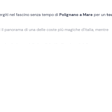
giti nel fascino senza tempo di
Polignano a Mare
per un
to
ti il panorama di una delle coste più magiche d'Italia, mentre
toccherà alcune delle località più affascinanti della zona, come
azzese
. Sei pronto per fare il pieno di bellezza?
lignano a Mare
, dove ti attenderò a bordo di una lussuosa
ba
ppo di amici. Decideremo l'itinerario insieme per goderci 2 ore 
o verso incredibili meraviglie naturali come la
Grotta Azzurra
,
le Rondinelle
e la
Lama Monachile
, iconica spiaggia sotto le