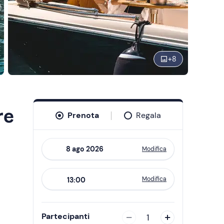
+
8
re
Prenota
Regala
Modifica
Navigate
forward
Modifica
13:00
to
interact
with
Partecipanti
1