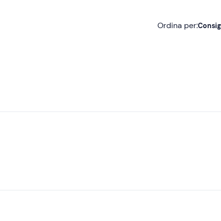
Ordina per:
Consig
Consigliate
Più recenti
Meno recenti
Più alte
Più basse