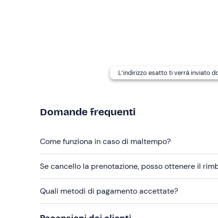
frigo, ideale per accogliere
10 passeggeri
e lo ski
A bordo sono
ammessi cani di piccola taglia
(fin
Abbigliamento consigliato
Abbigliamento adatto alla stagione
L’indirizzo esatto ti verrà inviato 
Costume da bagno
Non dimenticare di portare
Domande frequenti
Telo mare
Crema solare
Come funziona in caso di maltempo?
Occhiali da sole
Se cancello la prenotazione, posso ottenere il ri
Quali metodi di pagamento accettate?
Recensioni dei clienti