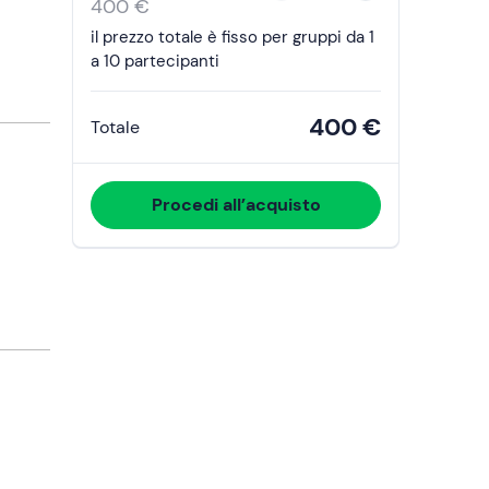
the
400 €
calendar
il prezzo totale è fisso per gruppi da 1
and
a 10 partecipanti
select
a
400 €
Totale
date.
Press
the
Procedi all’acquisto
question
mark
key
to
get
the
keyboard
shortcuts
for
changing
dates.