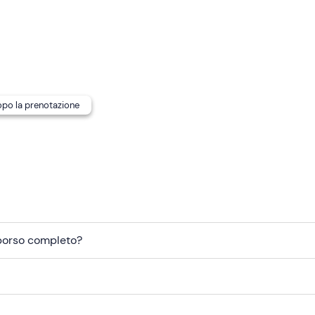
pper.
o a 8 kg).
dopo la prenotazione
mborso completo?