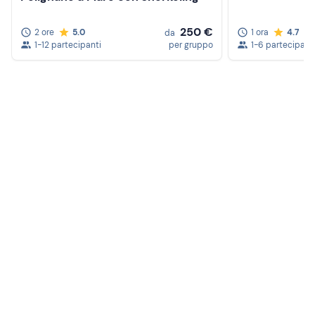
250 €
2 ore
5.0
1 ora
4.7
da
1-12 partecipanti
per gruppo
1-6 partecipant