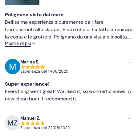
Telo mare
Più basse
Polignano vista dal mare
Cappellino
Bellissima esperienza sicuramente da rifare.
Costume da bagno
Complimenti allo skipper Pietro che ci ha fatto ammirare
la costa e le grotte di Polignano da una visuale insolita....
Crema solare
Mostra di più
il mare compreso di bagno refrigerante in una giornata
particolarmente calda. Ho realizzato un sogno il giorno
Acqua
del mio compleanno con tutta la mia famiglia. Grazie
Marina S.
Esperienza del
17/08/2025
Super experience!
Everything went great! We liked it, so wonderful views! A
new clean boat, I recommend it.
Manuel Z.
Esperienza del
22/08/2025