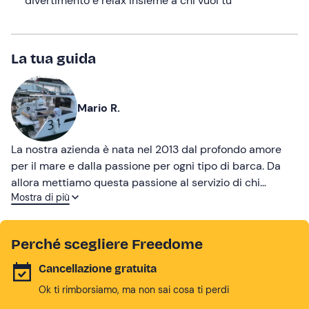
divertimento e relax insieme a chi vuoi tu
La tua guida
Mario R.
La nostra azienda è nata nel 2013 dal profondo amore
per il mare e dalla passione per ogni tipo di barca. Da
allora mettiamo questa passione al servizio di chi
Mostra di più
sceglie i nostri tour.
Perché scegliere Freedome
Cancellazione gratuita
Ok ti rimborsiamo, ma non sai cosa ti perdi