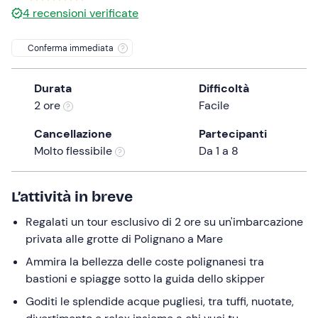
4
recensioni verificate
the
question
Conferma immediata
mark
key
to
Durata
Difficoltà
get
2 ore
Facile
the
Cancellazione
Partecipanti
keyboard
Molto flessibile
Da 1 a 8
shortcuts
for
changing
L’attività in breve
dates.
Regalati un tour esclusivo di 2 ore su un'imbarcazione
privata alle grotte di Polignano a Mare
Ammira la bellezza delle coste polignanesi tra
bastioni e spiagge sotto la guida dello skipper
Goditi le splendide acque pugliesi, tra tuffi, nuotate,