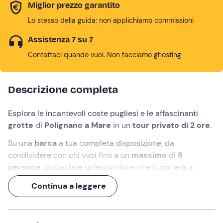
Miglior prezzo garantito
Lo stesso della guida: non applichiamo commissioni
Assistenza 7 su 7
Contattaci quando vuoi. Non facciamo ghosting
Descrizione completa
Esplora le incantevoli coste pugliesi e le affascinanti
grotte
di
Polignano a Mare
in un
tour privato di 2 ore
.
Su una
barca
a tua completa disposizione, da
condividere con chi vuoi fino a un
massimo
di
8
persone
, potrai fare un’escursione che ti porterà a
scoprire luoghi suggestivi come la
Grotta dei Colombi
e
Continua a leggere
la
Grotta degli Innamorati
.
Avrai l'opportunità unica di esplorare alcune delle più
belle grotte della costa di Polignano come la grande