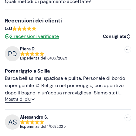
lunghezza
ed è dotata di tendalino, doccetta, impianto
Quali metodi di pagamento accettate?
stereo e prendisole.
Su richiesta, è possibile imbarcare un
cane di piccola
Recensioni dei clienti
taglia
. Contatta lo skipper ai recapiti indicati nell’email
5.0
di conferma della prenotazione per verificare la
2
recensioni verificate
Consigliate
disponibilità.
Piera D.
Abbigliamento consigliato
Consigliate
Esperienza del
6/06/2025
Costume da bagno
Più recenti
Pomeriggio a Scilla
Abbigliamento adatto alla stagione
Meno recenti
Barca bellissima, spaziosa e pulita. Personale di bordo
super gentile ☺️ Bel giro nel pomeriggio, con aperitivo
Non dimenticare di portare
Più alte
dopo il bagno in un’acqua meravigliosa! Siamo stati
Crema solare
Mostra di più
benissimo
Più basse
Telo mare
Alessandro S.
Esperienza del
1/08/2025