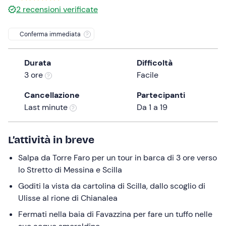
2
recensioni verificate
the
question
Conferma immediata
mark
key
to
Durata
Difficoltà
get
3 ore
Facile
the
Cancellazione
Partecipanti
keyboard
Last minute
Da 1 a 19
shortcuts
for
changing
L’attività in breve
dates.
Salpa da Torre Faro per un tour in barca di 3 ore verso
lo Stretto di Messina e Scilla
Goditi la vista da cartolina di Scilla, dallo scoglio di
Ulisse al rione di Chianalea
Fermati nella baia di Favazzina per fare un tuffo nelle