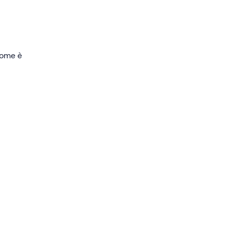
 come è
o a
alzi
di
nto
.