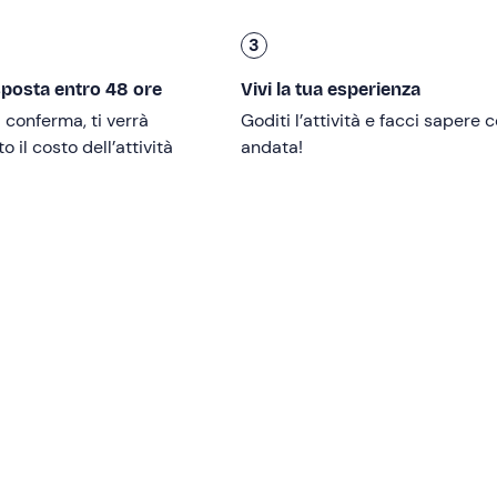
3
 I minorenni devono essere accompagnati da un adulto.
sposta entro 48 ore
Vivi la tua esperienza
obilità ridotta
e con passeggini.
i conferma, ti verrà
Goditi l’attività e facci sapere
 il costo dell’attività
andata!
alle condizioni meteo-marine.
ri
. A bordo sono disponibili ampio prendisole a prua, tendalin
io e ciambelle galleggianti. Durante l'esperienza si resterà
sc
rma in anticipo gli organizzatori ai recapiti indicati nell'e-mail 
lici
. In loco è presente un
parcheggio gratuito e a pagame