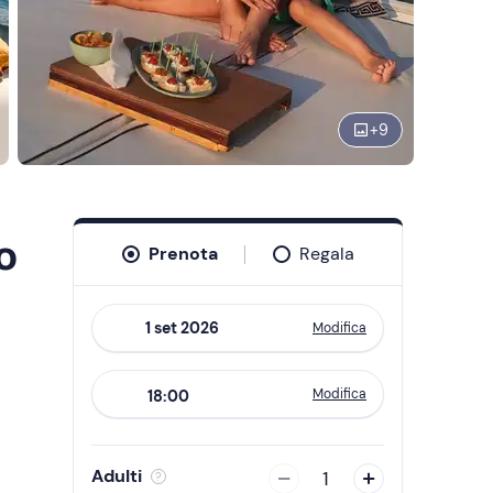
+
9
o
Prenota
Regala
Modifica
Navigate
forward
Modifica
18:00
to
interact
with
Adulti
1