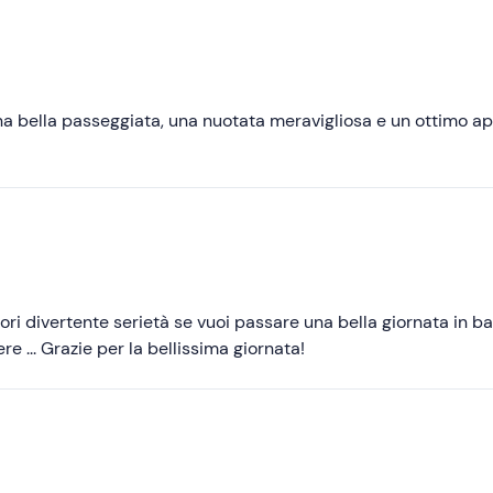
Consigliate
Più recenti
Meno recenti
na bella passeggiata, una nuotata meravigliosa e un ottimo ap
Più alte
Più basse
ori divertente serietà se vuoi passare una bella giornata in b
e ... Grazie per la bellissima giornata!