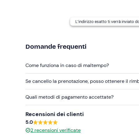
Abbigliamento consigliato
L’indirizzo esatto ti verrà inviato 
Abbigliamento adatto alla stagione in corso
Non dimenticare di portare
Domande frequenti
Crema solare
Telo mare
Come funziona in caso di maltempo?
Costume da bagno
Se cancello la prenotazione, posso ottenere il ri
Occhiali da sole
Quali metodi di pagamento accettate?
Recensioni dei clienti
5.0
2
recensioni verificate