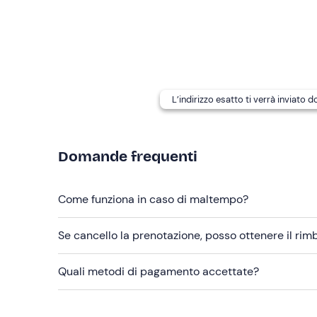
Durante l'esperienza verrà offerto un
aperitivo
. I
dell'attività per chiedere un'alternativa.
Il punto di ritrovo non è raggiungibile con i
mezzi 
I
cani
non sono ammessi a bordo.
L’indirizzo esatto ti verrà inviato 
Abbigliamento consigliato
Abbigliamento da mare
Domande frequenti
Come funziona in caso di maltempo?
Se cancello la prenotazione, posso ottenere il ri
Quali metodi di pagamento accettate?