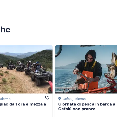
che
 Palermo
Cefalù
, Palermo
quad da 1 ora e mezza a
Giornata di pesca in barca a
Cefalù con pranzo