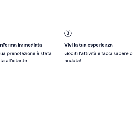
3
ire da 14 anni
è possibile partecipare non accompagnati, pre
onferma immediata
Vivi la tua esperienza
onsabile.
ua prenotazione è stata
Goditi l’attività e facci sapere
ia a rotelle
. Tuttavia, se accompagnate, le persone con
ridot
a all’istante
andata!
sarà confermata al raggiungimento di un
minimo di 4 partec
ritrovo con
15 minuti di anticipo
; nei mesi di luglio e agosto 
ozzo dotato di zona prendisole, zona d'ombra, scaletta da bag
rvizi igienici. A bordo è necessario rimanere
scalzi
.