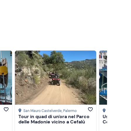
San Mauro Castelverde
, Palermo
Cefalù
, Paler
Tour in quad di un'ora nel Parco
Uscita di pe
delle Madonie vicino a Cefalù
Cefalù con a