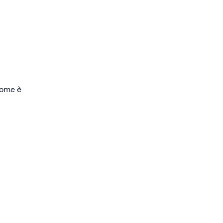
via
 come è
ta
ipanti
.
con
30
no e