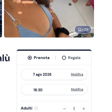
+
20
alù
Prenota
Regala
Modifica
Navigate
forward
Modifica
18:30
to
interact
with
Adulti
1