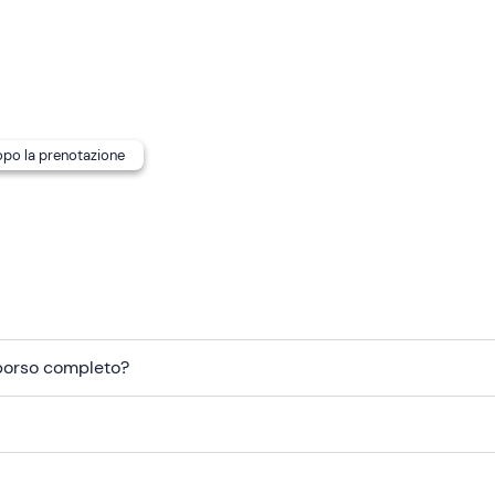
n caso di
allergie o intolleranze
, contatta in anticipo l'organiz
pubblici
mentre nelle vicinanze sono presenti
parcheggi grat
dopo la prenotazione
mborso completo?