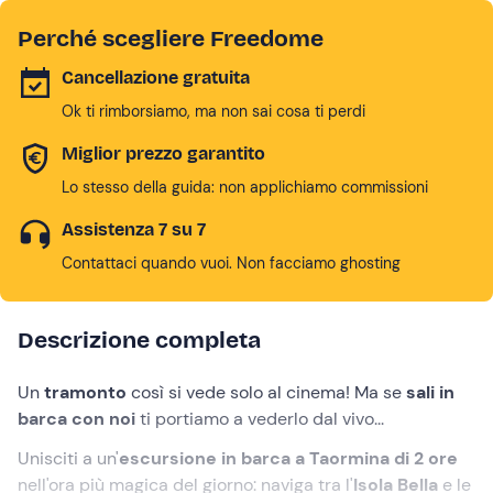
Perché scegliere Freedome
Cancellazione gratuita
Ok ti rimborsiamo, ma non sai cosa ti perdi
Miglior prezzo garantito
Lo stesso della guida: non applichiamo commissioni
Assistenza 7 su 7
Contattaci quando vuoi. Non facciamo ghosting
Descrizione completa
Un
tramonto
così si vede solo al cinema! Ma se
sali in
barca con noi
ti portiamo a vederlo dal vivo...
Unisciti a un'
escursione in barca
a Taormina di 2 ore
nell'ora più magica del giorno: naviga tra l'
Isola Bella
e le