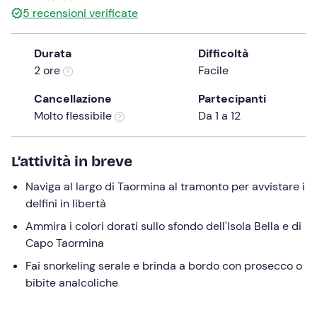
5
recensioni verificate
the
question
mark
Durata
Difficoltà
key
2 ore
Facile
to
Cancellazione
Partecipanti
get
Molto flessibile
Da 1 a 12
the
keyboard
shortcuts
L’attività in breve
for
changing
Naviga al largo di Taormina al tramonto per avvistare i
dates.
delfini in libertà
Ammira i colori dorati sullo sfondo dell'Isola Bella e di
Capo Taormina
Fai snorkeling serale e brinda a bordo con prosecco o
bibite analcoliche