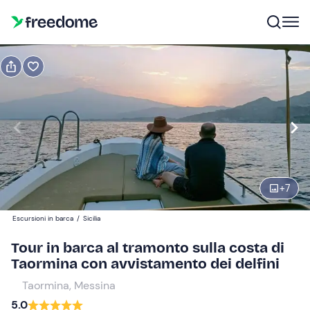
Prenota o regala
Prenota
Regala
Modifica
Navigate
forward
Modifica
18:00
to
interact
+
7
with
Adulti
1
the
50 €
Escursioni in barca
/
Sicilia
calendar
and
Tour in barca al tramonto sulla costa di
Bambini
0
select
Taormina con avvistamento dei delfini
25 €
a
Taormina, Messina
date.
5.0
Press