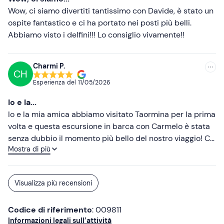
Wow, ci siamo divertiti tantissimo con Davide, è stato un
ospite fantastico e ci ha portato nei posti più belli.
Abbiamo visto i delfini!!! Lo consiglio vivamente!!
Charmi P.
CH
Esperienza del
11/05/2026
Io e la...
Io e la mia amica abbiamo visitato Taormina per la prima
volta e questa escursione in barca con Carmelo è stata
senza dubbio il momento più bello del nostro viaggio! Ci
Mostra di più
siamo divertite un mondo ascoltando musica, bevendo e
ballando, godendoci il mare meraviglioso e i panorami
mozzafiato. Vedere i delfini nuotare intorno a noi è stata
Visualizza più recensioni
un'esperienza davvero unica che conserveremo per
sempre. Carmelo è stato un ospite fantastico e ha reso
Codice di riferimento
: 009811
l'intera gita ancora più speciale. Rifaremmo sicuramente
Informazioni legali sull’attività
questa esperienza la prossima volta che visiteremo