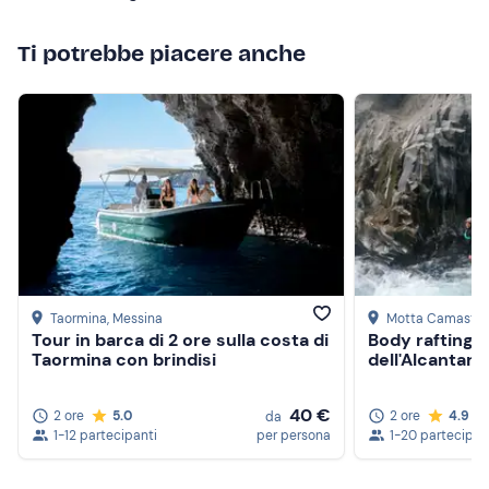
Taormina. Grazie, Carmelo, per i ricordi indimenticabili! :)
x
Ti potrebbe piacere anche
Taormina
, Messina
Motta Camastra
Tour in barca di 2 ore sulla costa di
Body rafting 
Taormina con brindisi
dell'Alcantara
40 €
2 ore
5.0
2 ore
4.9
da
1-12 partecipanti
per persona
1-20 partecipan