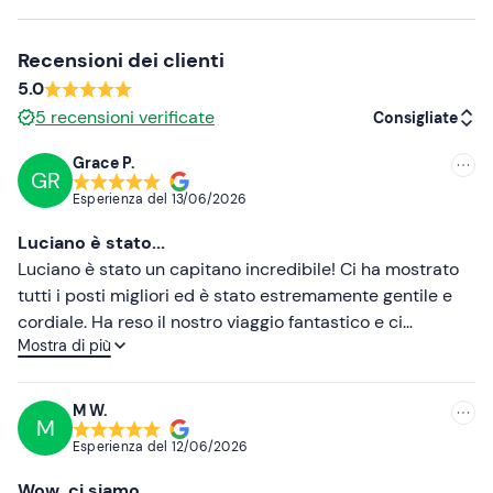
mezzi pubblici
. In zona sono presenti
parcheggi
pubblici a pagamento
.
Recensioni dei clienti
Abbigliamento consigliato
5.0
5
recensioni verificate
Consigliate
Costume da bagno
Non dimenticare di portare
Grace P.
GR
Consigliate
Telo mare
Esperienza del
13/06/2026
Più recenti
Occhiali da sole
Luciano è stato...
Meno recenti
Luciano è stato un capitano incredibile! Ci ha mostrato
Crema solare
tutti i posti migliori ed è stato estremamente gentile e
Più alte
cordiale. Ha reso il nostro viaggio fantastico e ci
Mostra di più
piacerebbe tornare e fare un altro viaggio con lui un
Più basse
giorno. Inoltre, i delfini erano fantastici!
M W.
M
Esperienza del
12/06/2026
Wow, ci siamo...