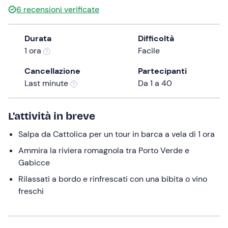
6
recensioni verificate
the
question
mark
Durata
Difficoltà
key
1 ora
Facile
to
Cancellazione
Partecipanti
get
Last minute
Da 1 a 40
the
keyboard
shortcuts
L’attività in breve
for
changing
Salpa da Cattolica per un tour in barca a vela di 1 ora
dates.
Ammira la riviera romagnola tra Porto Verde e
Gabicce
Rilassati a bordo e rinfrescati con una bibita o vino
freschi