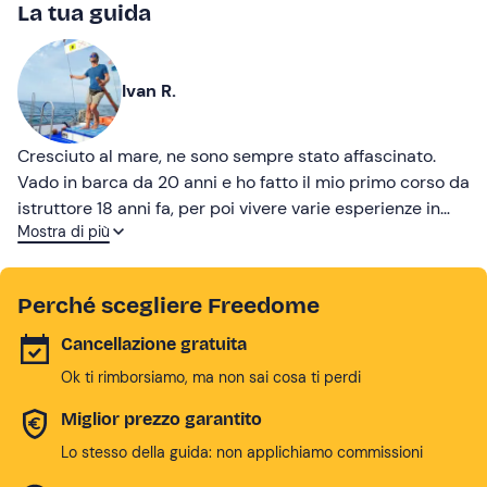
La tua guida
Ivan R.
Cresciuto al mare, ne sono sempre stato affascinato.
Vado in barca da 20 anni e ho fatto il mio primo corso da
istruttore 18 anni fa, per poi vivere varie esperienze in
Mostra di più
gran parte del mediterraneo e una traversata
dell’Oceano Atlantico. Il mio percorso mi ha portato a
voler valorizzare e trasmettere le particolarità del mare
Perché scegliere Freedome
Adriatico, davanti al quale sono cresciuto. A bordo del
cutter romagnolo storico ti porterò alla scoperta della
Cancellazione gratuita
nostra costa. Insieme scopriremo la sua bellezza, i suoi
Ok ti rimborsiamo, ma non sai cosa ti perdi
colori e i suoi segreti. A presto a bordo!
Miglior prezzo garantito
Lo stesso della guida: non applichiamo commissioni