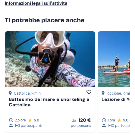
Informazioni legali sull’attività
Ti potrebbe piacere anche
Cattolica
, Rimini
Riccione
, Rimini
Battesimo del mare e snorkeling a
Lezione di Yo
Cattolica
120 €
2,5 ore
5.0
1 ora
5.0
da
1-3 partecipanti
per persona
1-10 partecipant