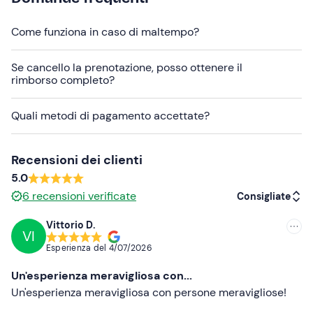
In loco è presente un
parcheggio
gratuito e/o a
Come funziona in caso di maltempo?
pagamento. Il punto di ritrovo è raggiungibile con
mezzi
pubblici
.
Se cancello la prenotazione, posso ottenere il
L'
imbarcazione
è uno storico cutter romagnolo in legno
rimborso completo?
lungo 15 metri, restaurato nel 2010; non presenta zona
d'ombra. I
cani di piccola taglia sono ammessi
a bordo.
Quali metodi di pagamento accettate?
Abbigliamento consigliato
Recensioni dei clienti
Abbigliamento da mare
5.0
6
recensioni verificate
Consigliate
Vittorio D.
VI
Consigliate
Esperienza del
4/07/2026
Più recenti
Un'esperienza meravigliosa con...
Meno recenti
Un'esperienza meravigliosa con persone meravigliose!