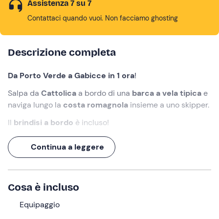
Assistenza 7 su 7
Contattaci quando vuoi. Non facciamo ghosting
Descrizione completa
Da Porto Verde a Gabicce in 1 ora
!
Salpa da
Cattolica
a bordo di una
barca a vela tipica
e
naviga lungo la
costa romagnola
insieme a uno skipper.
Il
brindisi a bordo
è incluso!
Cosa faremo
Continua a leggere
L'appuntamento è
15 minuti prima
delle 09:45
nel
punto di ritrovo a
Cattolica (RN)
. Ad attenderci
troveremo lo
skipper
che ci accompagnerà nella nostra
Cosa è incluso
escursione alla scoperta delle bellezze della
riviera
Equipaggio
romagnola
.