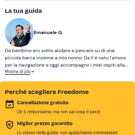
La tua guida
Emanuele G.
Da bambino ero solito andare a pescare su di una
piccola barca insieme a mio nonno. Da li è nato l'amore
per la navigazione e oggi accompagno i miei ospiti alla
Mostra di più
scoperta del Lago di Garda in barca a vela!
Perché scegliere Freedome
Cancellazione gratuita
Ok ti rimborsiamo, ma non sai cosa ti perdi
Miglior prezzo garantito
Lo stesso della guida: non applichiamo commissioni