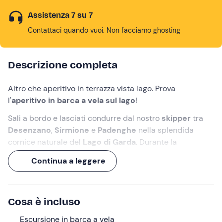
Assistenza 7 su 7
Contattaci quando vuoi. Non facciamo ghosting
Descrizione completa
Altro che aperitivo in terrazza vista lago. Prova
l'
aperitivo in barca a vela sul lago
!
Sali a bordo e lasciati condurre dal nostro
skipper
tra
Desenzano
,
Sirmione
e
Padenghe
nella splendida
cornice naturale del
Lago di Garda
. Durante la
navigazione potrai
partecipare attivamente alla vita di
Continua a leggere
bordo
come parte di un vero "equipaggio" e durante le
soste bagno
potrai tuffarti per rinfrescarti nelle calde
giornate.
Cosa è incluso
Un'
esperienza di 4 ore
, arricchita da un
aperitivo a
bordo davanti allo spettacolo del tramonto
Escursione in barca a vela
!