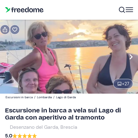
Prenota o regala
Prenota
Regala
Modifica
Navigate
forward
Modifica
15:30
to
interact
+
27
with
Partecipanti
1
the
89 €
Escursioni in barca
/
Lombardia
/
Lago di Garda
calendar
and
Escursione in barca a vela sul Lago di
select
Garda con aperitivo al tramonto
a
Desenzano del Garda, Brescia
date.
5.0
Press