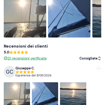
Se hai
allergie e/o intolleranze alimentari
contatta lo
skipper ai recapiti indicati nell'e-mail di conferma della
prenotazione per comunicarle.
Abbigliamento consigliato
Abbigliamento adatto alla stagione
Costume da bagno (nel periodo estivo)
Recensioni dei clienti
5.0
21
recensioni verificate
Consigliate
Giuseppe C.
Consigliate
Esperienza del
8/08/2026
Più recenti
Meno recenti
Più alte