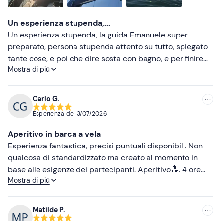
Più basse
Un esperienza stupenda,...
Un esperienza stupenda, la guida Emanuele super
preparato, persona stupenda attento su tutto, spiegato
tante cose, e poi che dire sosta con bagno, e per finire
Mostra di più
ottimo aperitivo, posto veramente al top. Ragazzi
provate questa esperienza veramente stupenda.
Carlo G.
Esperienza del
3/07/2026
Aperitivo in barca a vela
Esperienza fantastica, precisi puntuali disponibili. Non
qualcosa di standardizzato ma creato al momento in
base alle esigenze dei partecipanti. Aperitivo🔝. 4 ore
Mostra di più
rilassanti.
Matilde P.