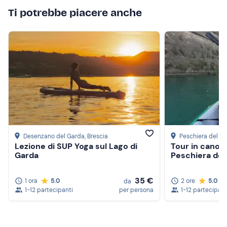
Ti potrebbe piacere anche
Desenzano del Garda
, Brescia
Peschiera del G
Lezione di SUP Yoga sul Lago di
Tour in canoa 
Garda
Peschiera del
35 €
1 ora
5.0
2 ore
5.0
da
1-12 partecipanti
per persona
1-12 partecipant