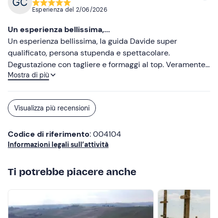
Esperienza del
2/06/2026
Un esperienza bellissima,...
Un esperienza bellissima, la guida Davide super
qualificato, persona stupenda e spettacolare.
Degustazione con tagliere e formaggi al top. Veramente
Mostra di più
stupenda esperienza. Grazie per l'ospitalità e la vostra
voglia di fare🍷🤗
Visualizza più recensioni
Codice di riferimento
: 004104
Informazioni legali sull’attività
Ti potrebbe piacere anche