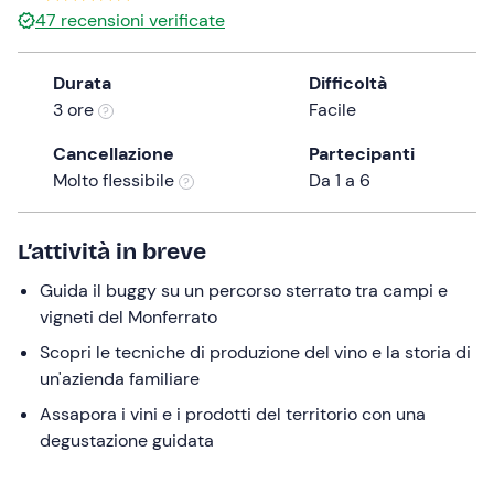
47
recensioni verificate
the
question
mark
Durata
Difficoltà
key
3 ore
Facile
to
Cancellazione
Partecipanti
get
Molto flessibile
Da 1 a 6
the
keyboard
shortcuts
L’attività in breve
for
changing
Guida il buggy su un percorso sterrato tra campi e
dates.
vigneti del Monferrato
Scopri le tecniche di produzione del vino e la storia di
un'azienda familiare
Assapora i vini e i prodotti del territorio con una
degustazione guidata