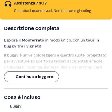
Assistenza 7 su 7
Contattaci quando vuoi. Non facciamo ghosting
Descrizione completa
Esplora il
Monferrato
in modo unico, con un
tour in
buggy tra i vigneti!
Il buggy è un veicolo leggero a quattro ruote, progettato
per avventure all'aperto su terreni accidentati e facile
da guidare. Insomma, il mezzo ideale per arrampicarti
tra le colline e i filari di viti di un'azienda agricola a
Continua a leggere
Ozzano Monferrato
(AL).
Durante l'esperienza di
3 ore
avrai anche modo di
scoprire la
storia dell'azienda
e di fare una
Cosa è incluso
degustazione guidata di 3 vini
prodotti dalla cantina,
accompagnati da un tagliere di salumi e formaggi locali.
Buggy