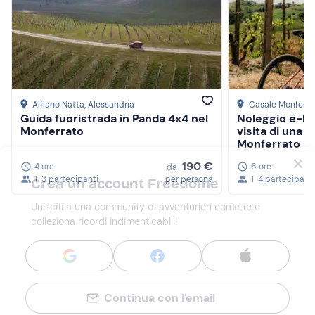
Alfiano Natta
, Alessandria
Casale Monferra
Guida fuoristrada in Panda 4x4 nel
Noleggio e-bi
Monferrato
visita di una c
Monferrato
190 €
4 ore
6 ore
da
1-3 partecipanti
per persona
1-4 partecipanti
Crea un account Freedome
Unisciti a una community di avventurieri come te e
colleziona ricordi indimenticabili!
Continua con l'email