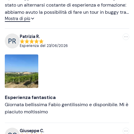
stato un alternarsi costante di esperienza e formazione:
abbiamo avuto la possibilità di fare un tour in buggy tra
Mostra di più
alcuni dei vigneti più suggestivi del Monferrato e, al
contempo, di imparare qualcosa sulla produzione di
molte tipologie di vino. Anche la degustazione,
Patrizia R.
accompagnata da un tagliere di prodotti locali, ha
Esperienza del
23/06/2026
rappresentato un ulteriore punto di forza dell’intera
esperienza. Tutte le ragazze e i ragazzi che ci hanno
accompagnati sono stati formali ma anche simpatici e
gentili, contribuendo a rendere l’intero pomeriggio
davvero piacevole. Consigliamo l’esperienza sia a coppie
che a piccole famiglie (ogni buggy può ospitare al
massimo 3 persone).
Esperienza fantastica
Giornata bellissima Fabio gentilissimo e disponibile. Mi è
piaciuto moltissimo
Giuseppe C.