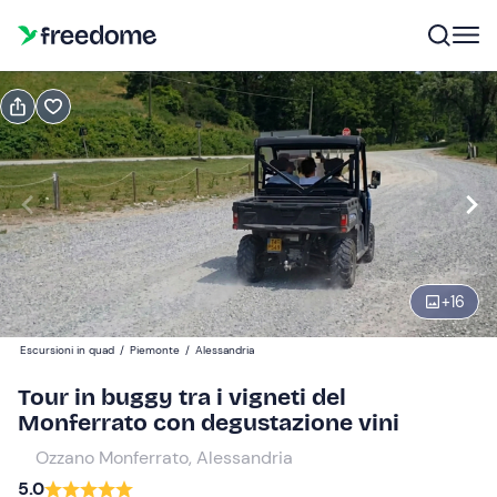
Prenota o regala
Prenota
Regala
Modifica
Navigate
forward
Modifica
09:00
to
interact
+
16
with
Partecipanti
1
the
40 €
Escursioni in quad
/
Piemonte
/
Alessandria
calendar
and
Tour in buggy tra i vigneti del
select
Monferrato con degustazione vini
a
Ozzano Monferrato, Alessandria
date.
5.0
Press