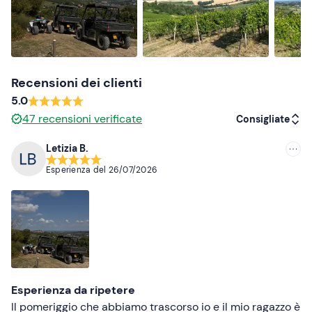
Non dimenticare di portare
Patente B
Occhiali da sole
Recensioni dei clienti
5.0
47
recensioni verificate
Consigliate
Letizia B.
Consigliate
Esperienza del
26/07/2026
Più recenti
Meno recenti
Più alte
Più basse
Esperienza da ripetere
Il pomeriggio che abbiamo trascorso io e il mio ragazzo è