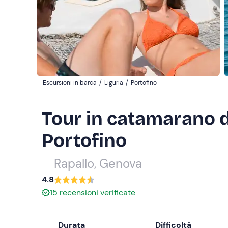
Escursioni in barca
/
Liguria
/
Portofino
Tour in catamarano d
Portofino
Rapallo, Genova
4.8
15
recensioni verificate
Durata
Difficoltà