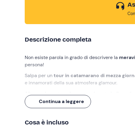
As
Con
Descrizione completa
Non esiste parola in grado di descrivere la
meravi
persona!
Salpa per un
tour in catamarano di mezza gior
e innamorati della sua atmosfera glamour.
Allora, sei pronto a vivere una giornata indimentic
Continua a leggere
Cosa faremo
L'appuntamento avrà luogo a
Rapallo (GE)
,
5 minu
Cosa è incluso
Insieme al nostro
skipper
, saliremo a bordo del
c