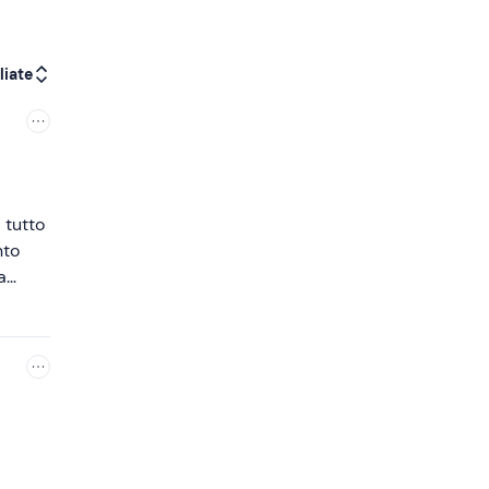
liate
 tutto
nto
a