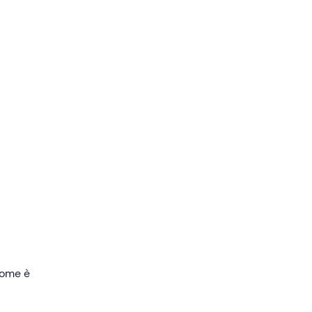
nte
che
e con
 come è