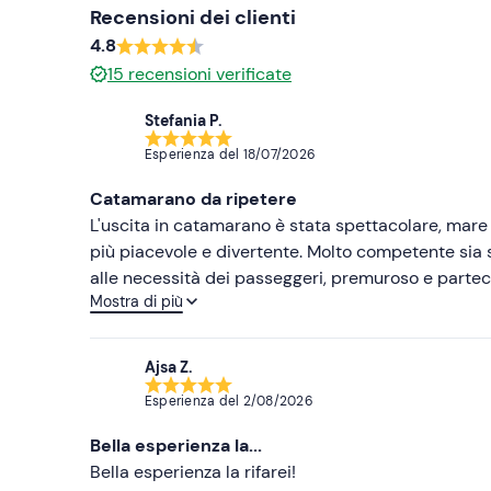
Recensioni dei clienti
4.8
15
recensioni verificate
Stefania P.
Esperienza del
18/07/2026
Catamarano da ripetere
L'uscita in catamarano è stata spettacolare, mare b
più piacevole e divertente. Molto competente sia
alle necessità dei passeggeri, premuroso e parteci
Mostra di più
ripetere sicuramente.
Ajsa Z.
Esperienza del
2/08/2026
Bella esperienza la...
Bella esperienza la rifarei!