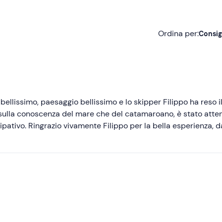
Ordina per:
Consig
Consigliate
Più recenti
Meno recenti
ellissimo, paesaggio bellissimo e lo skipper Filippo ha reso il
 sulla conoscenza del mare che del catamaroano, è stato atte
Più alte
pativo. Ringrazio vivamente Filippo per la bella esperienza, d
Più basse