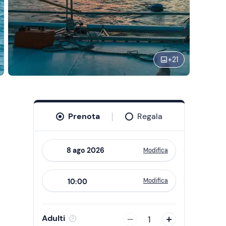
+
21
Prenota
Regala
Modifica
Navigate
forward
Modifica
10:00
to
interact
with
Adulti
1