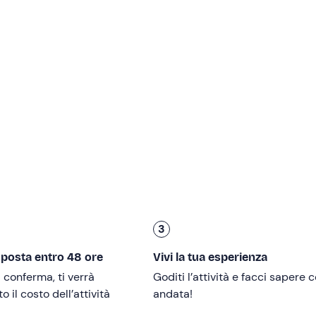
nostra prima tappa,
Portofino
, arroccata su uno splendido
mo
tremo goderci
una o due soste di 20-30 minuti
per nuotare e
teo marine).
 assistere lo skipper nelle varie manovre per imparare qual
faremo rientro a
Rapallo
.
ri di 16 anni
devono essere accompagnati da un adulto.
ro presenza agli organizzatori dopo la conferma della
3
dia a rotelle
. L'equipaggio è disponibile ad
assistere
person
sposta entro 48 ore
Vivi la tua esperienza
i conferma, ti verrà
Goditi l’attività e facci sapere
 il costo dell’attività
andata!