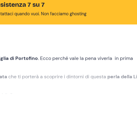
sistenza 7 su 7
tattaci quando vuoi. Non facciamo ghosting
glia di Portofino
. Ecco perché vale la pena viverla in prima
nata
che ti porterà a scoprire i dintorni di questa
perla della L
abile?
ti prima
dell'orario indicato in fase di prenotazione.
atamarano
che ci accompagnerà alla scoperta del meravigli