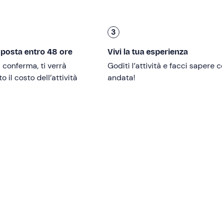
3
razione fisica
a partire
da 14 anni
.
sposta entro 48 ore
Vivi la tua esperienza
i conferma, ti verrà
Goditi l’attività e facci sapere
 il costo dell’attività
andata!
o
ed è confermata al raggiungimento del numero
minimo di 4
n contanti o carta di credito) che ti verrà restituita al rientro.