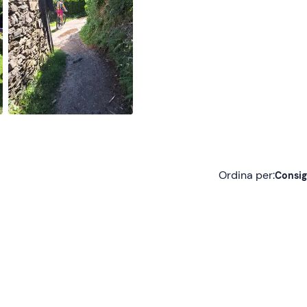
Ordina per:
Consig
Consigliate
Più recenti
Meno recenti
Più alte