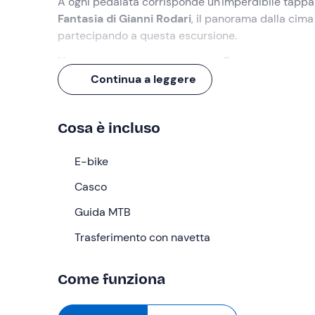
A ogni pedalata corrisponde un'imperdibile tappa n
Fantasia di Gianni Rodari
, il panorama dalla cima
partecipando a questa escursione.
Non manca una pausa pranzo a
Grassona
, per gu
Continua a leggere
Cosa faremo
Ti aspetterò alle ore
09:00
al punto di ritrovo ind
Cosa è incluso
bordo di una
navetta
che ci condurrà in circa 20
Pronti, partenza,
E-bike
pedalare
! Costeggeremo il
Lago 
Lido di Gozzano
. Ci avventureremo poi alla volta 
Casco
Carcegna
. Proseguiremo lungo la strada per
Pet
della Fantasia di Gianni Rodari
Guida MTB
.
Il nostro tour continuerà a
Trasferimento con navetta
Brolo
,
Nonio
e
Cesara
recuperate le energie torneremo in sella per salir
di San Giulio
.
Come funziona
E con questo panorama salutiamo il Lago d'Orta, pr
durata
totale di 6 ore
, trasferimenti compresi.