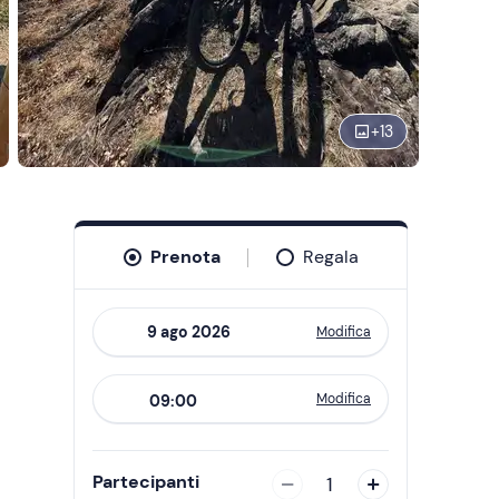
+
13
Prenota
Regala
Modifica
Navigate
forward
Modifica
09:00
to
interact
with
Partecipanti
1