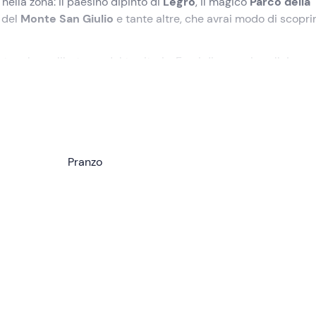
ella zona: il paesino dipinto di
Legro
, il magico
Parco della
 del
Monte San Giulio
e tante altre, che avrai modo di scopri
stare le prelibatezze del territorio. E poi di nuovo in sella!
icato in fase di prenotazione, a
Borgosesia (VC)
. Saliremo in
 minuti a
Pella
, punto di partenza della nostra
avventura in e
d'Orta
, attraversando il paesino di
Pranzo
Lagna
e fino a raggiungere
di
Miasino
, del paesino dipinto di
Legro
e tra le vie ciottolate 
tenasco
e scenderemo a
Omegna
, dove visiteremo il magico
; sosteremo a
Grassona
per
pranzo
(non incluso). Una volta
e al
Monte San Giulio
, che ci regalerà una splendida vista sull
onti per rientrare a Borgosesia a bordo della navetta. Il tour