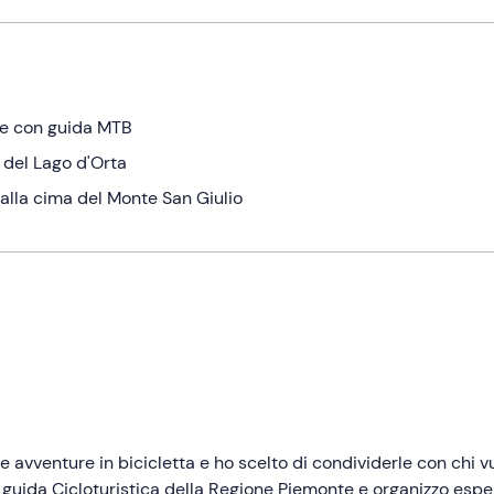
ore con guida MTB
 del Lago d'Orta
 dalla cima del Monte San Giulio
e avventure in bicicletta e ho scelto di condividerle con chi v
no guida Cicloturistica della Regione Piemonte e organizzo esp