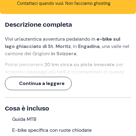
Contattaci quando vuoi. Non facciamo ghosting
Descrizione completa
Vivi un'autentica avventura pedalando in
e-bike sul
lago ghiacciato di St. Moritz
, in
Engadina
, una valle nel
cantone dei Grigioni
in Svizzera
.
Potrai percorrere
20 km circa su
piste innevate
per
scoprire i paesaggi più belli e incontaminati di questa
valle dove splende quasi sempre il sole
.
Continua a leggere
Pedalare su un ghiacciaio
è un'esperienza unica e
adrenalinica. Non puoi perderti l'occasione di provare il
brivido di attraversare una lastra di ghiaccio!
Cosa è incluso
Cosa faremo
Guida MTB
Ci ritroveremo alle
ore 10:00
a
St. Moritz - Dorf
. Qui
E-bike specifica con ruote chiodate
incontreremo la nostra guida e dopo le dovute