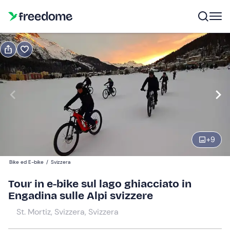
Prenota o regala
Prenota
Regala
Modifica
Navigate
forward
Modifica
10:00
to
interact
+
9
with
Partecipanti
1
the
400 €
Bike ed E-bike
/
Svizzera
calendar
and
Tour in e-bike sul lago ghiacciato in
select
Engadina sulle Alpi svizzere
a
St. Mortiz, Svizzera, Svizzera
date.
Press