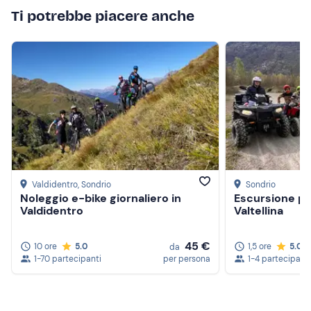
Ti potrebbe piacere anche
Valdidentro
, Sondrio
Sondrio
Noleggio e-bike giornaliero in
Escursione pa
Valdidentro
Valtellina
45 €
10 ore
5.0
1,5 ore
5.0
da
1-70 partecipanti
per persona
1-4 partecipanti