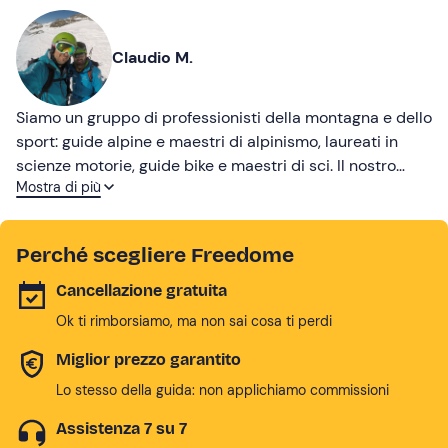
Claudio M.
Siamo un gruppo di professionisti della montagna e dello
sport: guide alpine e maestri di alpinismo, laureati in
scienze motorie, guide bike e maestri di sci. Il nostro
Mostra di più
obiettivo è far vivere la montagna e l'ambiente naturale
in modo consapevole, inclusivo e appassionante.
Perché scegliere Freedome
Cancellazione gratuita
Ok ti rimborsiamo, ma non sai cosa ti perdi
Miglior prezzo garantito
Lo stesso della guida: non applichiamo commissioni
Assistenza 7 su 7