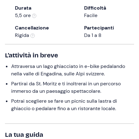
the
Durata
Difficoltà
question
5,5 ore
Facile
mark
Cancellazione
Partecipanti
key
Rigida
Da 1 a 8
to
get
the
L’attività in breve
keyboard
Attraversa un lago ghiacciato in e-bike pedalando
shortcuts
nella valle di Engadina, sulle Alpi svizzere.
for
changing
Partirai da St. Moritz e ti inoltrerai in un percorso
dates.
immerso da un paesaggio spettacolare.
Potrai scegliere se fare un picnic sulla lastra di
ghiaccio o pedalare fino a un ristorante locale.
La tua guida