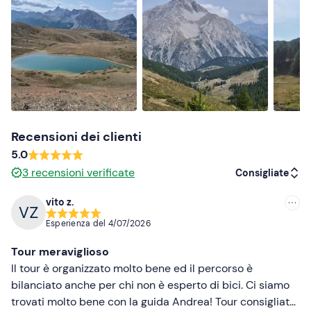
Sono disponibili
carrellini per cani
.
Abbigliamento consigliato
Abbigliamento da ciclista (se in possesso)
Abbigliamento sportivo adatto alla stagione
Scarpe chiuse
Recensioni dei clienti
5.0
3
recensioni verificate
Consigliate
vito z.
Consigliate
Esperienza del
4/07/2026
Più recenti
Tour meraviglioso
Meno recenti
Il tour è organizzato molto bene ed il percorso è
bilanciato anche per chi non è esperto di bici. Ci siamo
Più alte
trovati molto bene con la guida Andrea! Tour consigliato