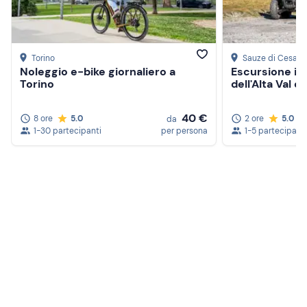
Torino
Sauze di Cesana
Noleggio e-bike giornaliero a
Escursione in
Torino
dell'Alta Val d
40 €
8 ore
5.0
2 ore
5.0
da
1-30 partecipanti
per persona
1-5 partecipanti
Crea un account Freedome
Unisciti a una community di avventurieri come te e
colleziona ricordi indimenticabili!