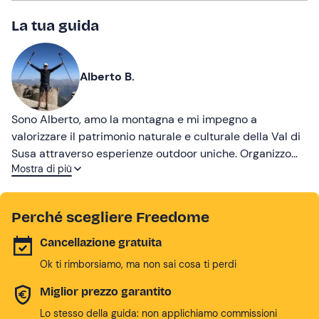
La tua guida
Alberto B.
Sono Alberto, amo la montagna e mi impegno a
valorizzare il patrimonio naturale e culturale della Val di
Susa attraverso esperienze outdoor uniche. Organizzo
Mostra di più
escursioni guidate per chi vuole vivere la montagna in
modo autentico e sostenibile.
Perché scegliere Freedome
Cancellazione gratuita
Ok ti rimborsiamo, ma non sai cosa ti perdi
Miglior prezzo garantito
Lo stesso della guida: non applichiamo commissioni