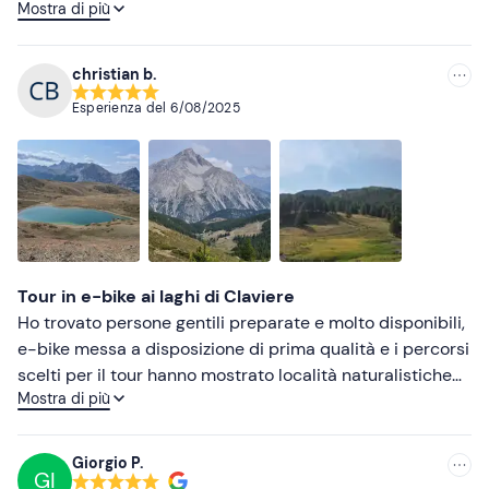
Mostra di più
da fare con amici. Pranzo in rifugio super!
Più basse
christian b.
Esperienza del
6/08/2025
Tour in e-bike ai laghi di Claviere
Ho trovato persone gentili preparate e molto disponibili,
e-bike messa a disposizione di prima qualità e i percorsi
scelti per il tour hanno mostrato località naturalistiche
Mostra di più
ammirevoli, il pranzo offerto è stato ottimo con prodotti
del territorio e non solo lo consiglio a tutti quelli che
vogliono passare una giornata in mezzo alla natura
Giorgio P.
GI