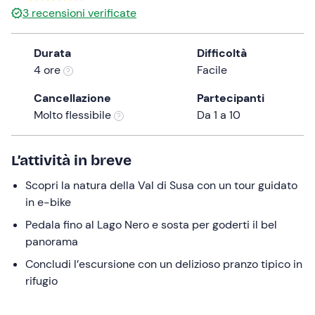
0 €
3
recensioni verificate
the
question
mark
Durata
Difficoltà
key
4 ore
Facile
to
Cancellazione
Partecipanti
get
Molto flessibile
Da 1 a 10
the
keyboard
shortcuts
L’attività in breve
for
changing
Scopri la natura della Val di Susa con un tour guidato
dates.
in e-bike
Pedala fino al Lago Nero e sosta per goderti il bel
panorama
Concludi l’escursione con un delizioso pranzo tipico in
rifugio