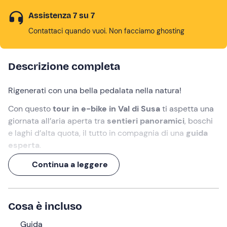
Assistenza 7 su 7
Contattaci quando vuoi. Non facciamo ghosting
Descrizione completa
Rigenerati con una bella pedalata nella natura!
Con questo
tour in e-bike in Val di Susa
ti aspetta una
giornata all’aria aperta tra
sentieri panoramici
, boschi
e laghi d’alta quota, il tutto in compagnia di una
guida
esperta
.
Un'escursione facile e adatta a tutti, con
21 km su
Continua a leggere
sterrato
e un piacevole
pranzo in rifugio
per rendere
l'esperienza ancora più speciale.
Cosa è incluso
Preparati a un'avventura di circa
4 ore
, perfetta per
apprezzare la montagna!
Guida