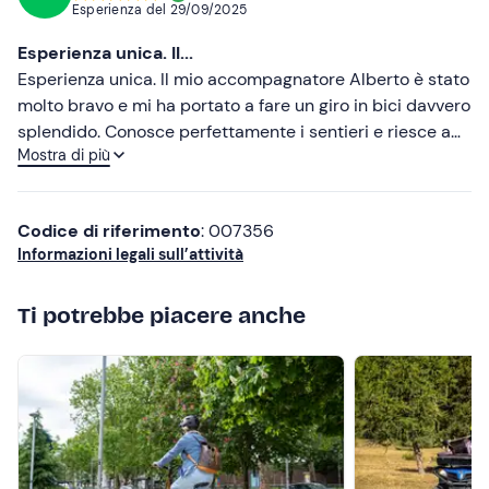
Esperienza del
29/09/2025
Esperienza unica. Il...
Esperienza unica. Il mio accompagnatore Alberto è stato
molto bravo e mi ha portato a fare un giro in bici davvero
splendido. Conosce perfettamente i sentieri e riesce a
Mostra di più
trasmettere il suo entusiasmo per la montagna in ogni
momento. La sua simpatia e disponibilità hanno reso la
giornata ancora più piacevole.
Codice di riferimento
: 007356
Informazioni legali sull’attività
Ti potrebbe piacere anche