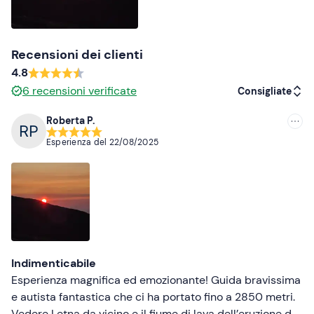
Giacca a vento
Acqua
Recensioni dei clienti
4.8
Occhiali da sole
6
recensioni verificate
Consigliate
Cappellino
Roberta P.
Consigliate
Esperienza del
22/08/2025
Più recenti
Meno recenti
Più alte
Più basse
Indimenticabile
Esperienza magnifica ed emozionante! Guida bravissima
e autista fantastica che ci ha portato fino a 2850 metri.
Vedere Letna da vicino e il fiume di lava dell’eruzione del