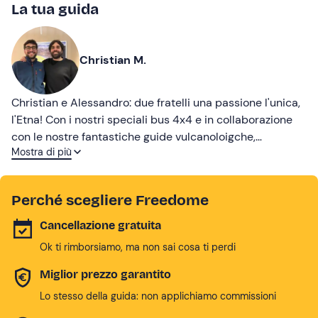
La tua guida
Christian M.
Christian e Alessandro: due fratelli una passione l'unica,
l'Etna! Con i nostri speciali bus 4x4 e in collaborazione
con le nostre fantastiche guide vulcanoloigche,
Mostra di più
effettuiamo tutti i giorni fantastiche ed entusiasmanti
escursioni a 3000 metri.
Perché scegliere Freedome
Cancellazione gratuita
Ok ti rimborsiamo, ma non sai cosa ti perdi
Miglior prezzo garantito
Lo stesso della guida: non applichiamo commissioni