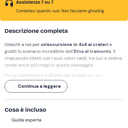
Assistenza 7 su 7
Contattaci quando vuoi. Non facciamo ghosting
Descrizione completa
Unisciti a noi per
un'escursione in 4x4 ai crateri
e
goditi lo scenario incredibile dell'
Etna al tramonto
. Il
crepuscolo infatti con i suoi colori caldi, tra luci e ombre,
rende ancor più magico questo paesaggio.
Potrai
camminare sull’orlo dei crateri
per poi
proseguire verso la cima, in compagnia di
guide alpine
Continua a leggere
o vulcanologiche
. Al calar del sole ti aspetterà un
panorama unico,
che potrai godere a pieno
da quota
2.850 metri
.
Cosa è incluso
Prenota il tour in 4x4 e vivi
un’esperienza emozionate
sulle pendici dell’Etna!
Guida esperta