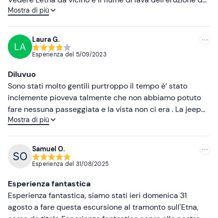
Mostra di più
2002 al tramonto è stato davvero indimenticabile!
Laura G.
LA
Esperienza del
5/09/2023
Diluvuo
Sono stati molto gentili purtroppo il tempo è’ stato
inclemente pioveva talmente che non abbiamo potuto
fare nessuna passeggiata e la vista non ci era . La jeep
Mostra di più
pulmino si è’ comunque inerpicata su per la montagna .
La guida era competente e preparata .
Samuel O.
Esperienza del
31/08/2025
Esperienza fantastica
Esperienza fantastica, siamo stati ieri domenica 31
agosto a fare questa escursione al tramonto sull'Etna,