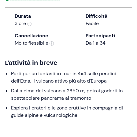
the
question
Durata
Difficoltà
mark
3 ore
Facile
key
Cancellazione
Partecipanti
to
Molto flessibile
Da 1 a 34
get
the
keyboard
L’attività in breve
shortcuts
for
Parti per un fantastico tour in 4x4 sulle pendici
changing
dell’Etna, il vulcano attivo più alto d'Europa
dates.
Dalla cima del vulcano a 2850 m, potrai goderti lo
spettacolare panorama al tramonto
Esplora i crateri e le zone eruttive in compagnia di
guide alpine e vulcanologiche