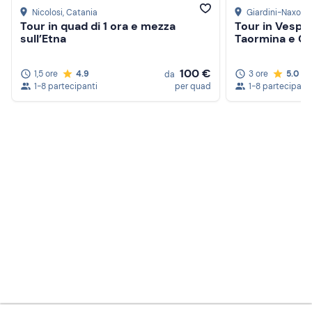
Nicolosi
, Catania
Giardini-Naxos
,
Tour in quad di 1 ora e mezza
Tour in Vespa 
sull’Etna
Taormina e C
100 €
1,5 ore
4.9
3 ore
5.0
da
1-8 partecipanti
per quad
1-8 partecipanti
Crea un account Freedome
Unisciti a una community di avventurieri come te e
colleziona ricordi indimenticabili!
Continua con l'email