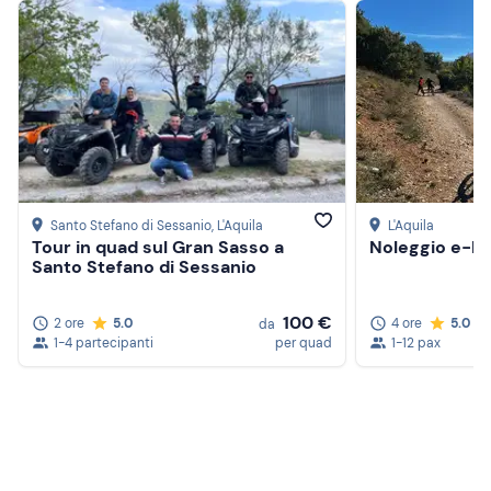
Santo Stefano di Sessanio
, L'Aquila
L'Aquila
Tour in quad sul Gran Sasso a
Noleggio e-bik
Santo Stefano di Sessanio
100 €
2 ore
5.0
4 ore
5.0
da
1-4 partecipanti
per quad
1-12 pax