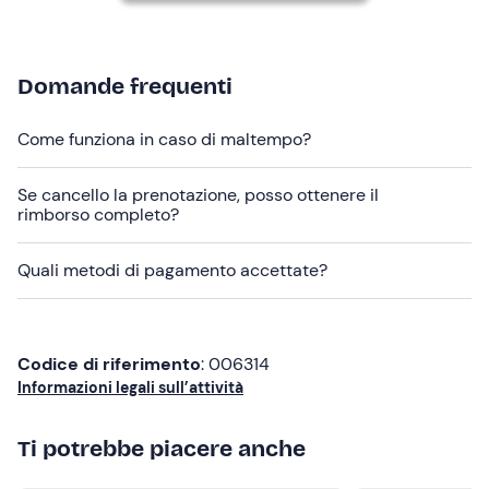
degustazione
" che include in aggiunta una tote bag
contenente prodotti dell'azienda agricola quali salumi,
formaggi e/o cereali in base a stagionalità da gustare
durante l'escursione.
Domande frequenti
In loco è presente
parcheggio gratuito
. Il punto di
Come funziona in caso di maltempo?
ritrovo è
raggiungibile con mezzi pubblici
.
Abbigliamento consigliato
Se cancello la prenotazione, posso ottenere il
rimborso completo?
Abbigliamento comodo adatto alla stagione
Quali metodi di pagamento accettate?
Scarponcini da trekking o da ginnastica
Codice di riferimento
: 006314
Informazioni legali sull’attività
Ti potrebbe piacere anche