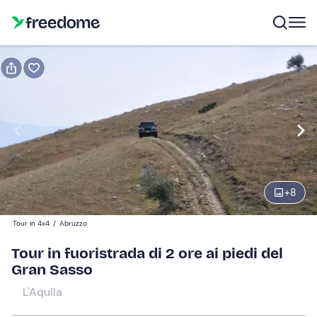
Prenota o regala
Prenota
Regala
tour in fuoristrada
Modifica
Navigate
forward
Modifica
+
8
09:00
to
interact
Tour in 4x4
/
Abruzzo
with
Partecipanti
1
Tour in fuoristrada di 2 ore ai piedi del
the
80 €
Gran Sasso
calendar
and
L'Aquila
select