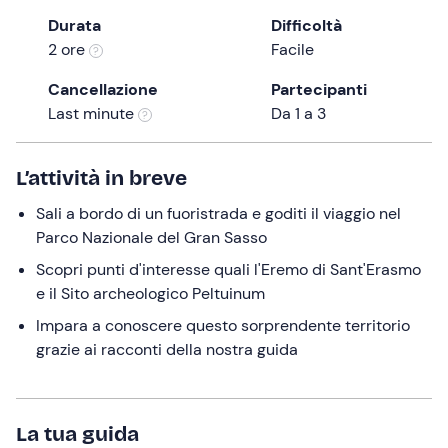
a
Durata
Difficoltà
date.
2 ore
Facile
Press
the
Cancellazione
Partecipanti
question
Last minute
Da 1 a 3
mark
key
L’attività in breve
to
get
Sali a bordo di un fuoristrada e goditi il viaggio nel
the
Parco Nazionale del Gran Sasso
keyboard
Scopri punti d'interesse quali l'Eremo di Sant'Erasmo
shortcuts
e il Sito archeologico Peltuinum
for
changing
Impara a conoscere questo sorprendente territorio
dates.
grazie ai racconti della nostra guida
La tua guida