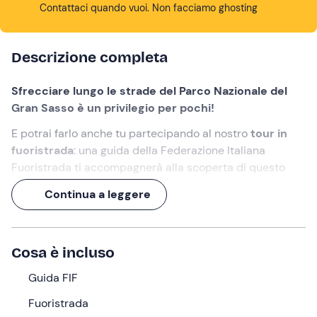
Contattaci quando vuoi. Non facciamo ghosting
Descrizione completa
Sfrecciare lungo le strade del Parco Nazionale del
Gran Sasso è un privilegio per pochi!
E potrai farlo anche tu partecipando al nostro
tour in
fuoristrada
: una guida della Federazione Italiana
Fuoristrada ti accompagnerà alla scoperta di questo
angolo d'Abruzzo mentre ti godrai la
vista panoramica
Continua a leggere
sul Gran Sasso
.
Un'
esperienza di 2 ore
per meglio conoscere il territorio
in (e con) tutti i sensi!
Cosa è incluso
Cosa faremo
Guida FIF
L'appuntamento è alle ore
09:00
nel punto di ritrovo in
Fuoristrada
località
Bazzano
, frazione del comune di L'Aquila. Ad