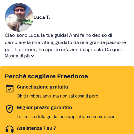
Luca T.
Ciao, sono Luca, la tua guida! Anni fa ho deciso di
cambiare la mia vita e, guidato da una grande passione
per il territorio, ho aperto un'azienda agricola. Da quel
Mostra di più
momento mi dedico alla coltivazione di prodotti ormai
dimenticati, come il mais nero, alla cura dei miei animali
e molto altro. Vieni a conoscermi e a conoscere l'Abruzzo
Perché scegliere Freedome
più autentico!
Cancellazione gratuita
Ok ti rimborsiamo, ma non sai cosa ti perdi
Miglior prezzo garantito
Lo stesso della guida: non applichiamo commissioni
Assistenza 7 su 7