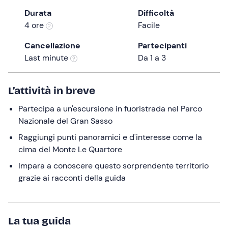
a
Durata
Difficoltà
date.
4 ore
Facile
Press
the
Cancellazione
Partecipanti
question
Last minute
Da 1 a 3
mark
key
L’attività in breve
to
get
Partecipa a un'escursione in fuoristrada nel Parco
the
Nazionale del Gran Sasso
keyboard
Raggiungi punti panoramici e d'interesse come la
shortcuts
cima del Monte Le Quartore
for
changing
Impara a conoscere questo sorprendente territorio
dates.
grazie ai racconti della guida
La tua guida