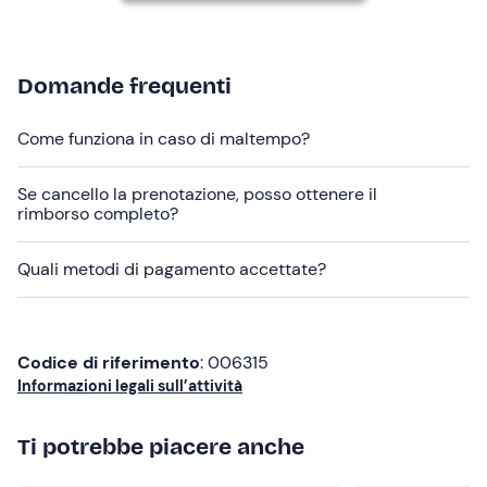
"
tour in fuoristrada
" che prevede quanto descritto
nell'annuncio o l'opzione "
tour in fuoristrada +
degustazione
" che include in aggiunta una tote bag
contenente prodotti dell'azienda agricola quali salumi,
Domande frequenti
formaggi e/o cereali in base a stagionalità da gustare
durante l'escursione.
Come funziona in caso di maltempo?
In loco è presente
parcheggio gratuito
. Il punto di
Se cancello la prenotazione, posso ottenere il
ritrovo è
raggiungibile con mezzi pubblici
.
rimborso completo?
Abbigliamento consigliato
Quali metodi di pagamento accettate?
Abbigliamento comodo adatto alla stagione
Scarponcini da trekking o da ginnastica
Codice di riferimento
: 006315
Informazioni legali sull’attività
Ti potrebbe piacere anche