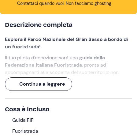
Contattaci quando vuoi. Non facciamo ghosting
Descrizione completa
Esplora il Parco Nazionale del Gran Sasso a bordo di
un fuoristrada!
Il tuo pilota d'eccezione sarà una
guida della
Federazione Italiana Fuoristrada
, pronta ad
accompagnarti alla scoperta del suo territorio: non
mancherà infatti di raccontare aneddoti su flora, fauna e
Continua a leggere
punti d'interesse che visiterete lungo il percorso
.
Un'
esperienza di 4 ore
per meglio conoscere questo
angolo d'Abruzzo in (e con) tutti i sensi!
Cosa è incluso
Cosa faremo
Guida FIF
L'appuntamento è alle ore
09:00
nel punto di ritrovo in
Fuoristrada
località
Bazzano
, frazione del comune di L'Aquila. Ad