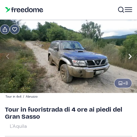
Prenota o regala
Prenota
Regala
tour in fuoristrada
Modifica
Navigate
forward
Modifica
+
8
09:00
to
interact
Tour in 4x4
/
Abruzzo
with
Partecipanti
1
Tour in fuoristrada di 4 ore ai piedi del
the
120 €
Gran Sasso
calendar
and
L'Aquila
select