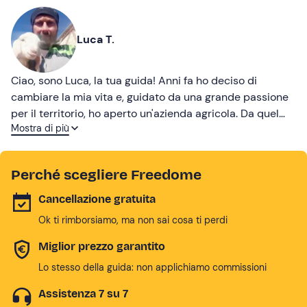
Luca T.
Ciao, sono Luca, la tua guida! Anni fa ho deciso di
cambiare la mia vita e, guidato da una grande passione
per il territorio, ho aperto un'azienda agricola. Da quel
Mostra di più
momento mi dedico alla coltivazione di prodotti ormai
dimenticati, come il mais nero, alla cura dei miei animali
e molto altro. Vieni a conoscermi e a conoscere l'Abruzzo
Perché scegliere Freedome
più autentico!
Cancellazione gratuita
Ok ti rimborsiamo, ma non sai cosa ti perdi
Miglior prezzo garantito
Lo stesso della guida: non applichiamo commissioni
Assistenza 7 su 7