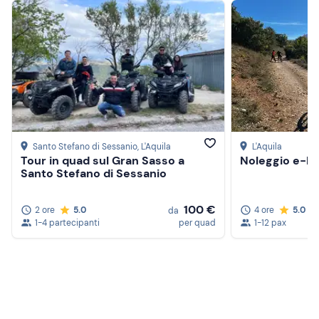
Santo Stefano di Sessanio
, L'Aquila
L'Aquila
Tour in quad sul Gran Sasso a
Noleggio e-bik
Santo Stefano di Sessanio
100 €
2 ore
5.0
4 ore
5.0
da
1-4 partecipanti
per quad
1-12 pax