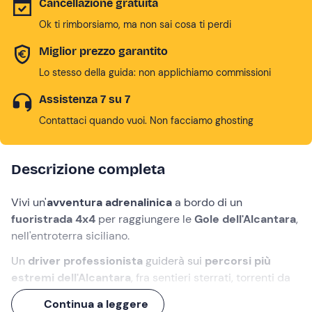
Cancellazione gratuita
Ok ti rimborsiamo, ma non sai cosa ti perdi
Miglior prezzo garantito
Lo stesso della guida: non applichiamo commissioni
Assistenza 7 su 7
Contattaci quando vuoi. Non facciamo ghosting
Descrizione completa
Vivi un'
avventura adrenalinica
a bordo di un
fuoristrada 4x4
per raggiungere le
Gole dell'Alcantara
,
nell'entroterra siciliano.
Un
driver professionista
guiderà sui
percorsi più
estremi dell'Alcantara
, fra sentieri sterrati, torrenti da
guadare, ripide salite e pietre rocciose. Potrai scoprire
Continua a leggere
un luogo magnifico e goderti un momento di
pura