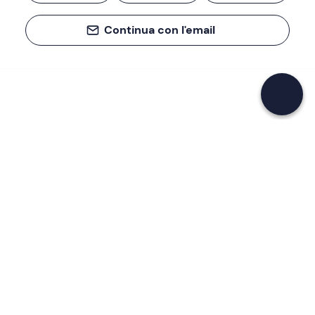
Continua con l'email
Se non sai mai cosa fare, sai cosa fare
Scrivi la tua email e scopri tante alternative all'aperitivo
e al divano
Indirizzo email
Iscriviti ora
Ho letto e accetto la
Privacy Policy