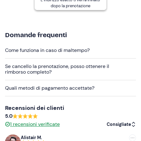
dopo la prenotazione
L'attività è disponibile tutti i giorni
da aprile a ottobre.
L'imbarcazione a disposizione per il tour è una moderna
barca
Sunshine
, larga 3,05 metri e lunga 9 metri. È
Domande frequenti
dotata di 2 motori Yamaha da 150 cv. A bordo è presente
il WC, il frigobar, cuscineria, tendalino e dispositivi di
Come funziona in caso di maltempo?
sicurezza.
I
cani non sono ammessi
a bordo.
Se cancello la prenotazione, posso ottenere il
rimborso completo?
Abbigliamento consigliato
Abbigliamento comodo da mare
Quali metodi di pagamento accettate?
Costume da bagno
Recensioni dei clienti
Ciabatte
5.0
Non dimenticare di portare
1
recensioni verificate
Consigliate
Telo mare
Alistair M.