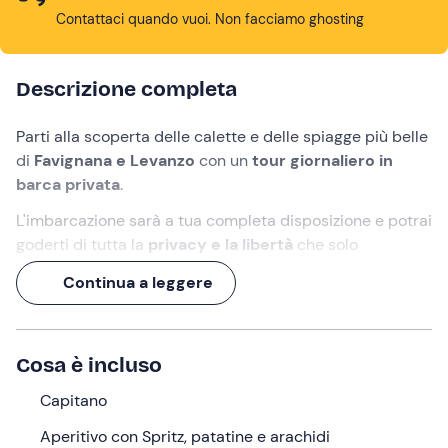
Contattaci quando vuoi. Non facciamo ghosting
Descrizione completa
Parti alla scoperta delle calette e delle spiagge più belle
di
Favignana e Levanzo
con un
tour giornaliero in
barca privata
.
L'imbarcazione sarà a tua completa disposizione e potrai
goderti di tutta la
privacy e la libertà
che solo
un'imbarcazione a uso esclusivo può offrire. Lo
skipper
,
Continua a leggere
inoltre, saprà mostrarti gli
scorci più belli e nascosti
di
queste isole.
Esplorerai luoghi selvaggi preservati dall'
Area Marina
Cosa è incluso
Protetta delle Isole Egadi
, dove diverse specie di flora
e fauna si sviluppano indisturbate.
Capitano
Che aspetti, allora? Goditi un'intera
Aperitivo con Spritz, patatine e arachidi
giornata di mare,