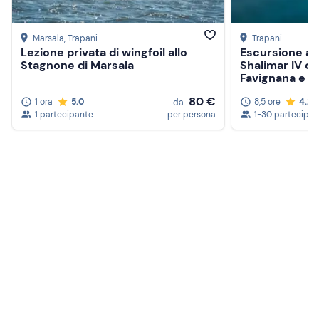
Marsala
, Trapani
Trapani
Lezione privata di wingfoil allo
Escursione a 
Stagnone di Marsala
Shalimar IV co
Favignana e L
80 €
1 ora
5.0
8,5 ore
4.2
da
1 partecipante
per persona
1-30 partecipan