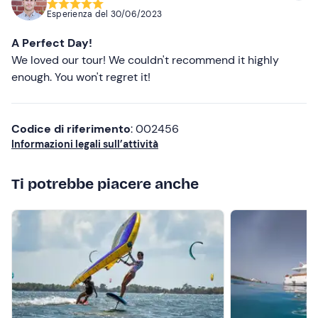
Consigliate
Ciabatte
Esperienza del
30/06/2023
Più recenti
Crema solare
A Perfect Day!
Meno recenti
We loved our tour! We couldn't recommend it highly
Occhiali da sole
enough. You won't regret it!
Più alte
Cappellino
Più basse
Codice di riferimento
: 002456
Informazioni legali sull’attività
Ti potrebbe piacere anche