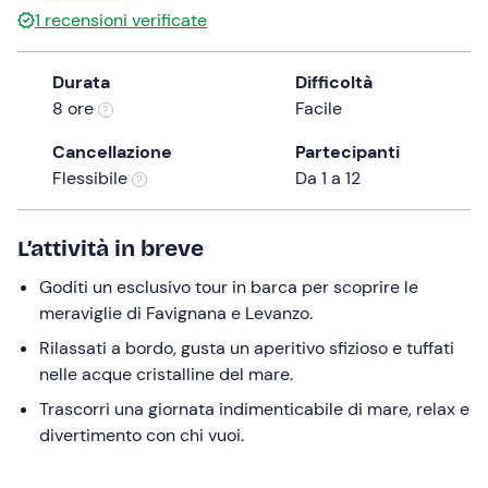
1
recensioni verificate
the
question
mark
Durata
Difficoltà
key
8 ore
Facile
to
Cancellazione
Partecipanti
get
Flessibile
Da 1 a 12
the
keyboard
shortcuts
L’attività in breve
for
changing
Goditi un esclusivo tour in barca per scoprire le
dates.
meraviglie di Favignana e Levanzo.
Rilassati a bordo, gusta un aperitivo sfizioso e tuffati
nelle acque cristalline del mare.
Trascorri una giornata indimenticabile di mare, relax e
divertimento con chi vuoi.