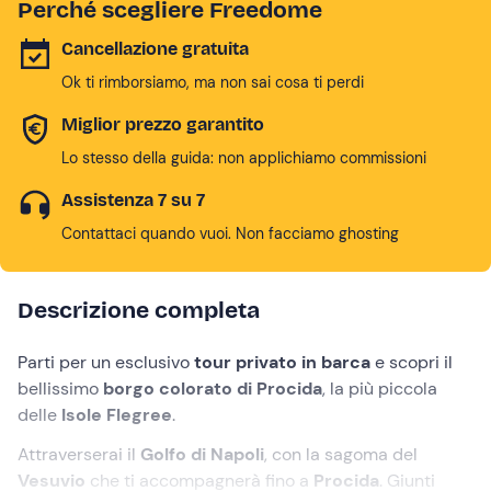
Perché scegliere Freedome
Cancellazione gratuita
Ok ti rimborsiamo, ma non sai cosa ti perdi
Miglior prezzo garantito
Lo stesso della guida: non applichiamo commissioni
Assistenza 7 su 7
Contattaci quando vuoi. Non facciamo ghosting
Descrizione completa
Parti per un esclusivo
tour privato in barca
e scopri il
bellissimo
borgo colorato di Procida
, la più piccola
delle
Isole Flegree
.
Attraverserai il
Golfo di Napoli
, con la sagoma del
Vesuvio
che ti accompagnerà fino a
Procida
. Giunti