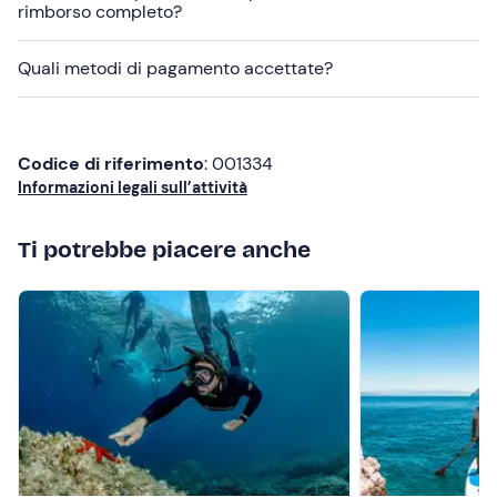
rimborso completo?
Abbigliamento estivo
Costume da bagno
Quali metodi di pagamento accettate?
Non dimenticare di portare
Crema solare
Codice di riferimento
: 001334
Cappellino
Informazioni legali sull’attività
Occhiali da sole
Ti potrebbe piacere anche
Telo mare