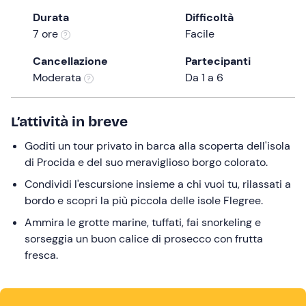
the
Durata
Difficoltà
question
7 ore
Facile
mark
Cancellazione
Partecipanti
key
Moderata
Da 1 a 6
to
get
the
L’attività in breve
keyboard
Goditi un tour privato in barca alla scoperta dell'isola
shortcuts
di Procida e del suo meraviglioso borgo colorato.
for
changing
Condividi l'escursione insieme a chi vuoi tu, rilassati a
dates.
bordo e scopri la più piccola delle isole Flegree.
Ammira le grotte marine, tuffati, fai snorkeling e
sorseggia un buon calice di prosecco con frutta
fresca.