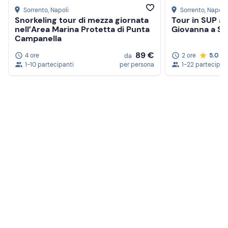
Sorrento
, Napoli
Sorrento
, Napoli
Snorkeling tour di mezza giornata
Tour in SUP ai
nell’Area Marina Protetta di Punta
Giovanna a So
Campanella
89 €
4 ore
2 ore
5.0
da
1-10 partecipanti
per persona
1-22 partecipan