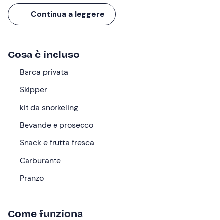
sulle coste dell'isola, verrai accolto dalle casette
Continua a leggere
variopinte del
Porto di Corriccella
e poi andrai alla
scoperta delle
bellezze naturali
e delle
calette
nascoste
.
Cosa è incluso
La barca sarà
a tua completa disposizione
: potrai
rilassarti, prendere il sole, fare il bagno e sorseggiare
Barca privata
prosecco e bevande offerte dal Capitano.
Skipper
Cosa faremo
kit da snorkeling
Si salpa in mattinata dal porto di
Vico Equense (NA)
Bevande e prosecco
all'orario scelto in fase di prenotazione (con possibilità di
Snack e frutta fresca
partire da un porto diverso, su richiesta). Qui
incontrerete il Capitano che vi farà accomodare a bordo.
Carburante
Attraversando il
Golfo di Napoli
, approderete sulle
Pranzo
coste dell'isola
di Procida
, ricche di i
nsenature
naturali, grotte e calette
. Una volta arrivati, però, la
prima cosa che noterete sarà il
pittoresco borgo
Come funziona