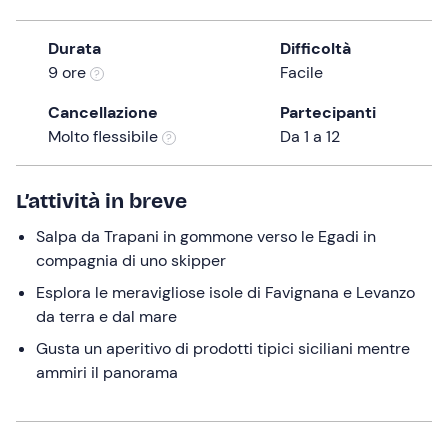
the
question
Durata
Difficoltà
mark
9 ore
Facile
key
Cancellazione
Partecipanti
to
Molto flessibile
Da 1 a 12
get
the
keyboard
L’attività in breve
shortcuts
Salpa da Trapani in gommone verso le Egadi in
for
compagnia di uno skipper
changing
dates.
Esplora le meravigliose isole di Favignana e Levanzo
da terra e dal mare
Gusta un aperitivo di prodotti tipici siciliani mentre
ammiri il panorama