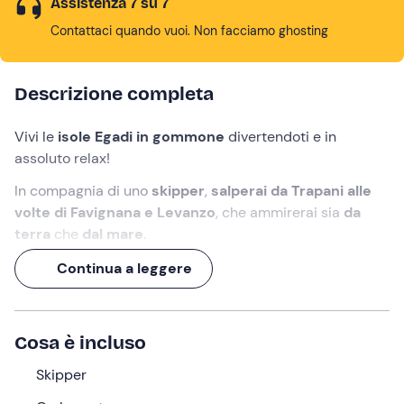
Assistenza 7 su 7
Contattaci quando vuoi. Non facciamo ghosting
Descrizione completa
Vivi le
isole Egadi
in gommone
divertendoti e in
assoluto relax!
In compagnia di uno
skipper
,
salperai da Trapani alle
volte di Favignana e Levanzo
, che ammirerai sia
da
terra
che
dal mare
.
Un
aperitivo
a base dei deliziosi sapori della
cucina
Continua a leggere
siciliana
coronerà questa giornata all'insegna della
meraviglia. Ti aspettiamo!
Cosa è incluso
Cosa faremo
Skipper
L'appuntamento avrà luogo presso il punto di ritrovo a
Trapani
,
15 minuti prima
dell'orario selezionato in fase