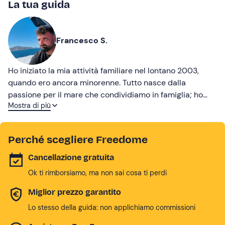
La tua guida
Francesco S.
Ho iniziato la mia attività familiare nel lontano 2003,
quando ero ancora minorenne. Tutto nasce dalla
passione per il mare che condividiamo in famiglia; ho
Mostra di più
scelto di avviare la mia impresa a San Vito Lo Capo
perché credo che la costa sanvitese, e in particolare la
Riserva Naturale dello Zingaro, sia meravigliosa, con un
Perché scegliere Freedome
mare talmente cristallino da far innamorare chiunque lo
visiti. L’amore per il mare spinge me e i miei collaboratori
Cancellazione gratuita
ad avere un occhio di riguardo per i nostri ospiti:
Ok ti rimborsiamo, ma non sai cosa ti perdi
sappiamo bene come muoverci tra le onde e siamo
convinti che un’escursione vissuta in armonia, e con le
Miglior prezzo garantito
condizioni meteo giuste, regalerà a chiunque un ricordo
Lo stesso della guida: non applichiamo commissioni
indelebile della propria vacanza.