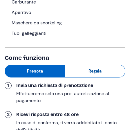
Carburante
L'appuntamento è all'orario indicato nel punto di ritrovo
Aperitivo
a
La Spezia (SP)
. Ad attenderci troveremo lo
skipper
che ci accompagnerà nella nostra escursione!
Maschere da snorkeling
Saliti a bordo del
gommone
, lasceremo gli ormeggi per
Tubi galleggianti
immergerci nello scenario unico del
Golfo dei Poeti
.
Ammireremo dal mare le case colorate di
San Terenzo
e il fascino di
Tellaro
, considerato uno dei borghi più
Come funziona
belli d'Italia.
Durante il tour sono previste due
soste a terra
di circa
Prenota
Regala
30 minuti
ciascuna
a Lerici e a Portovenere
. Risaliti a
bordo, andremo alla scoperta delle tre isole
1
Invia una richiesta di prenotazione
dell'arcipelago:
Palmaria
,
Tino
e
Tinetto
. Lo skipper ci
Effettueremo solo una pre-autorizzazione al
guiderà anche nell'esplorazione di alcune cavità naturali,
pagamento
come la
Grotta Azzurra
e una grotta vulcanica.
Non mancheranno le
soste bagno
, che potranno essere
2
Ricevi risposta entro 48 ore
un massimo di tre (a La Caletta, Portovenere o Isola
In caso di conferma, ti verrà addebitato il costo
Palmaria) in base alle nostre preferenze e al meteo;
dell’attività