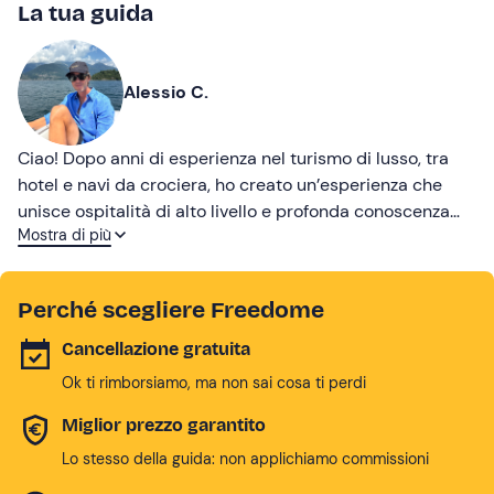
La tua guida
Alessio C.
Ciao! Dopo anni di esperienza nel turismo di lusso, tra
hotel e navi da crociera, ho creato un’esperienza che
unisce ospitalità di alto livello e profonda conoscenza
Mostra di più
del territorio. Sarò io stesso ad accompagnarti alla
scoperta delle meraviglie della Riviera e del Lago di
Como, per offrirti un tour autentico, esclusivo e
Perché scegliere Freedome
indimenticabile.
Cancellazione gratuita
Ok ti rimborsiamo, ma non sai cosa ti perdi
Miglior prezzo garantito
Lo stesso della guida: non applichiamo commissioni