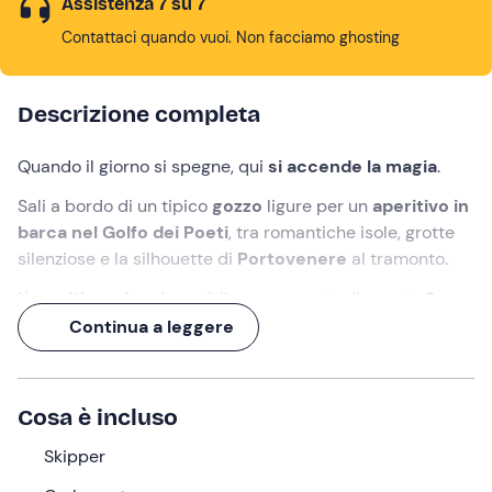
Assistenza 7 su 7
Contattaci quando vuoi. Non facciamo ghosting
Descrizione completa
Quando il giorno si spegne, qui
si accende la magia
.
Sali a bordo di un tipico
gozzo
ligure per un
aperitivo in
barca nel Golfo dei Poeti
, tra romantiche isole, grotte
silenziose e la silhouette di
Portovenere
al tramonto.
L'
aperitivo a bordo
sarà il coronamento di queste
2 ore
di poesia
... Perché a pancia piena siamo tutti più ispirati!
Continua a leggere
Cosa faremo
L'appuntamento è
5 minuti prima
dell'orario indicato nel
Cosa è incluso
punto di ritrovo a
La Spezia
. Lo
skipper
ci darà il
Skipper
benvenuto a bordo del nostro
gozzo
, pronto a condurci
tra le isole del
Golfo dei Poeti al tramonto
.