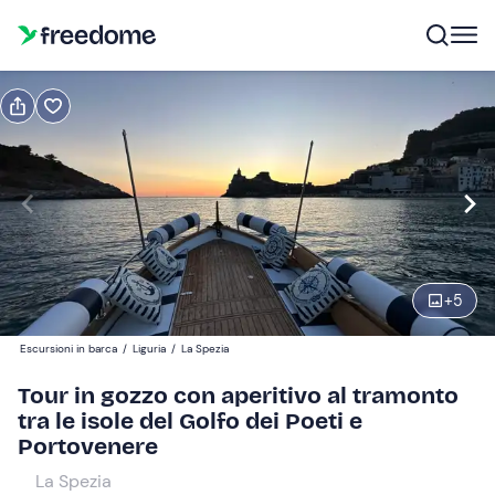
Prenota o regala
Prenota
Regala
Modifica
Navigate
forward
Modifica
18:30
to
interact
+
5
with
Adulti
1
the
100 €
Escursioni in barca
/
Liguria
/
La Spezia
calendar
and
Tour in gozzo con aperitivo al tramonto
Bambini
0
select
tra le isole del Golfo dei Poeti e
50 €
a
Portovenere
date.
Neonati
La Spezia
0
Press