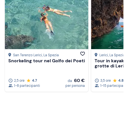
San Terenzo Lerici
, La Spezia
Lerici
, La Spezia
Snorkeling tour nel Golfo dei Poeti
Tour in kayak tr
grotte di Leric
60 €
2,5 ore
4.7
3,5 ore
4.8
da
1-8 partecipanti
per persona
1-15 partecipanti