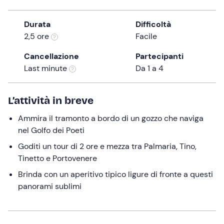
0 €
the
question
Durata
Difficoltà
mark
2,5 ore
Facile
key
Cancellazione
Partecipanti
to
Last minute
Da 1 a 4
get
the
keyboard
L’attività in breve
shortcuts
Ammira il tramonto a bordo di un gozzo che naviga
for
nel Golfo dei Poeti
changing
dates.
Goditi un tour di 2 ore e mezza tra Palmaria, Tino,
Tinetto e Portovenere
Brinda con un aperitivo tipico ligure di fronte a questi
panorami sublimi