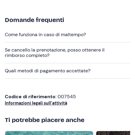
celiachia, è possibile richiedere opzioni alternative per
l'aperitivo entro il giorno precedente l'escursione, ai
recapiti indicati nell'email di conferma della
Domande frequenti
prenotazione.
Come funziona in caso di maltempo?
I
cani
sono ammessi
a bordo.
In loco sono presenti
parcheggi a pagamento
. Il punto
Se cancello la prenotazione, posso ottenere il
di ritrovo è raggiungibile con i
mezzi pubblici
.
rimborso completo?
Abbigliamento consigliato
Quali metodi di pagamento accettate?
Abbigliamento adatto alla stagione
Costume da bagno
Codice di riferimento
: 007545
Non dimenticare di portare
Informazioni legali sull’attività
Crema solare
Ti potrebbe piacere anche
Occhiali da sole