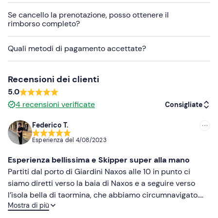
L'
imbarcazione
è un gozzo in legno lungo 10 metri,
Se cancello la prenotazione, posso ottenere il
dotato di solarium a prua, spiaggetta a poppa, tendalino,
rimborso completo?
doccetta, scaletta di risalita e servizio igienico.
A bordo è preferibile
rimanere scalzi
e consegnare le
Quali metodi di pagamento accettate?
proprie calzature all'imbarco.
I
cani non sono ammessi
a bordo.
Recensioni dei clienti
5.0
Abbigliamento consigliato
4
recensioni verificate
Consigliate
Abbigliamento adatto alla stagione
Federico T.
Non dimenticare di portare
Consigliate
Esperienza del
4/08/2023
Telo mare
Più recenti
Esperienza bellissima e Skipper super alla mano
Crema solare
Meno recenti
Partiti dal porto di Giardini Naxos alle 10 in punto ci
siamo diretti verso la baia di Naxos e a seguire verso
Costume da bagno
Più alte
l’isola bella di taormina, che abbiamo circumnavigato.
Cappello
Mostra di più
infine, per ammirare il fondale e passare un po’ di tempo
Più basse