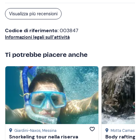
was jumping off the boat and half an hour to swim. 10/10
experience and our whole family would highly
Visualizza più recensioni
recommend it.
Codice di riferimento
: 003847
Informazioni legali sull’attività
Ti potrebbe piacere anche
Giardini-Naxos
, Messina
Motta Camastra
Snorkeling tour nella riserva
Body rafting 