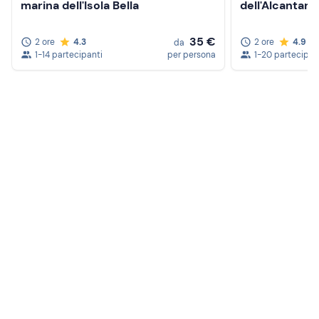
marina dell'Isola Bella
dell'Alcantara
35 €
2 ore
4.3
2 ore
4.9
da
1-14 partecipanti
per persona
1-20 partecipan