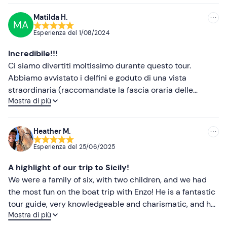
di relax, ci siamo fermati presso la grotta blu dove
Occhiali da sole
abbiamo concluso con una aperitivo. Lo skipper, Enzo, è
Matilda H.
Ciabatte pulite
MA
stato super disponibile e alla mano. Ad ogni nostra
Esperienza del
1/08/2024
curiosità ha saputo rispondere senza problemi. molto
alla mano anche con turisti stranieri. bellissima
Incredibile!!!
esperienza!
Ci siamo divertiti moltissimo durante questo tour.
Abbiamo avvistato i delfini e goduto di una vista
straordinaria (raccomandate la fascia oraria delle
Mostra di più
18:00!!!) e il prosecco continuava ad arrivare! Ci hanno
anche offerto gustosi arancini e pizza dopo lo snorkeling.
Il tutto ha superato le nostre aspettative. È stato un po'
Heather M.
difficile trovare la barca giusta, ma se avete un po' di
Esperienza del
25/06/2025
tempo a disposizione e non avete paura di chiedere in
giro, non avrete problemi!
A highlight of our trip to Sicily!
We were a family of six, with two children, and we had
the most fun on the boat trip with Enzo! He is a fantastic
tour guide, very knowledgeable and charismatic, and he
Mostra di più
made the boat trip so much fun for all of us. The highlight