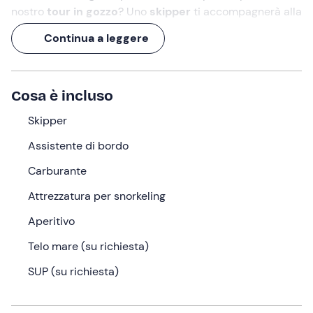
nostro
tour in gozzo
? Uno
skipper
ti accompagnerà alla
scoperta delle principali attrazioni naturali di
Taormina
Continua a leggere
e dintorni
. È inoltre prevista una sosta bagno nello
splendido scenario della
Laguna Blu
, il luogo migliore
dove praticare
snorkeling
.
Cosa è incluso
E per concludere al meglio questa esperienza da
2 ore
,
non può mancare un
Skipper
brindisi
!
Assistente di bordo
Cosa faremo
Carburante
Ti aspetterò
20 minuti prima
dell'orario selezionato nel
punto di ritrovo a
Giardini Naxos (ME)
. Io sono il tuo
Attrezzatura per snorkeling
skipper
e ti darò il benvenuto a bordo del mio
Aperitivo
caratteristico
gozzo in legno
!
Telo mare (su richiesta)
Una volta terminato l'imbarco di tutti i passeggeri,
saremo pronti a salpare. Attraverseremo la
Baia di
SUP (su richiesta)
Naxos
e ci avventureremo alla volta di
Capo Taormina
e la
Grotta degli Innamorati
. Ci addentreremo dunque