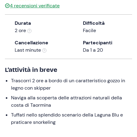
4
recensioni verificate
the
question
mark
Durata
Difficoltà
key
2 ore
Facile
to
Cancellazione
Partecipanti
get
Last minute
Da 1 a 20
the
keyboard
shortcuts
L’attività in breve
for
changing
Trascorri 2 ore a bordo di un caratteristico gozzo in
dates.
legno con skipper
Naviga alla scoperta delle attrazioni naturali della
costa di Taormina
Tuffati nello splendido scenario della Laguna Blu e
praticare snorkeling