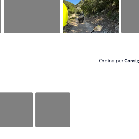
Ordina per:
Consig
Consigliate
Più recenti
Meno recenti
Più alte
Più basse