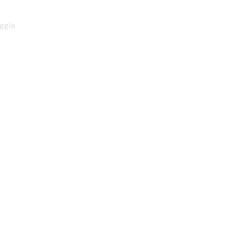
ggia
 del
rta
,
dida
te la
n
i