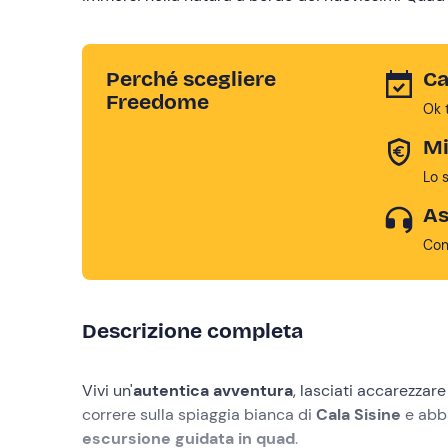
Perché scegliere
Ca
Freedome
Ok 
Mi
Lo 
As
Con
Descrizione completa
Vivi un'
autentica avventura
, lasciati accarezzar
correre sulla spiaggia bianca di
Cala Sisine
e abb
escursione guidata in quad
.