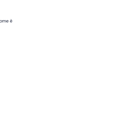
 come è
.