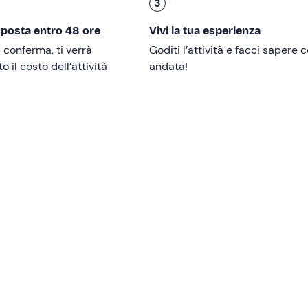
3
sposta entro 48 ore
Vivi la tua esperienza
i conferma, ti verrà
Goditi l’attività e facci sapere
i
8 anni
.
 il costo dell’attività
andata!
so di
patente B
.
ibilmente con le condizioni meteo, ed è confermata al
entro dispone di 5 quad per un totale di
10 partecipanti
.
rtare
un guidatore e un passeggero
.
la guida
durante il tour se entrambi in possesso di patente B