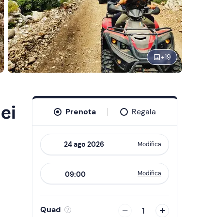
+
19
ei
Prenota
Regala
Modifica
Navigate
forward
Modifica
09:00
to
interact
with
Quad
1