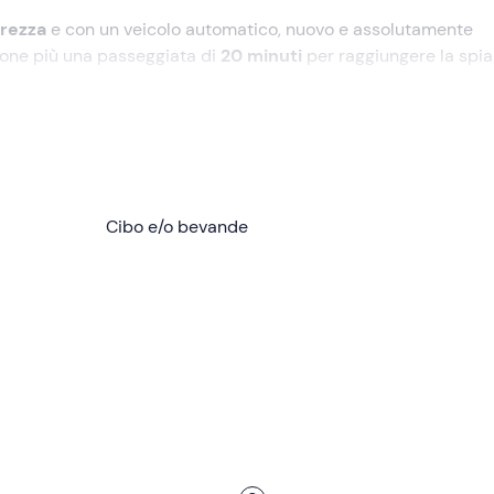
rezza
e con un veicolo automatico, nuovo e assolutamente
one più una passeggiata di
20 minuti
per raggiungere la spia
munque una
gita memorabile da raccontare
.
incia di Nuoro
. Dopo un briefing sull'attività, saliremo a bordo
Cibo e/o bevande
a Cala Sisine
.
rcorso di circa 60 km
, arriveremo ai parcheggi di
Plan’è Mu
 e, dopo circa
20 minuti di camminata
, arriveremo alla
splen
li della Sardegna. Q ui faremo una
sosta di circa un'ora
, duran
l sole e ristorarci con cibo e bevande grazie alla presenza di u
rso inverso
per tornare al punto di partenza e raggiungere d
re
.