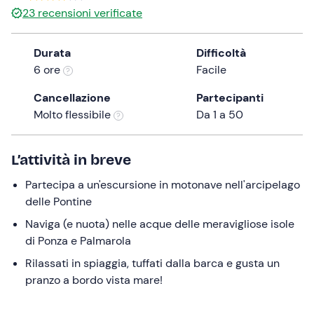
23
recensioni verificate
the
question
mark
Durata
Difficoltà
key
6 ore
Facile
to
Cancellazione
Partecipanti
get
Molto flessibile
Da 1 a 50
the
keyboard
shortcuts
L’attività in breve
for
changing
Partecipa a un'escursione in motonave nell'arcipelago
dates.
delle Pontine
Naviga (e nuota) nelle acque delle meravigliose isole
di Ponza e Palmarola
Rilassati in spiaggia, tuffati dalla barca e gusta un
pranzo a bordo vista mare!