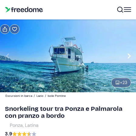
Prenota o regala
Prenota
Regala
Modifica
Navigate
forward
Modifica
11:00
to
interact
+
23
with
Partecipanti
1
the
50 €
Escursioni in barca
/
Lazio
/
Isole Pontine
calendar
and
Snorkeling tour tra Ponza e Palmarola
select
con pranzo a bordo
a
Ponza, Latina
date.
3.9
Press