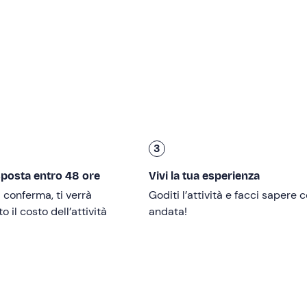
re al chiuso e all'aperto e di servizio bar a bordo.
n direzione di
Seiano e Sorrento
, dove la motonave imbarch
0, per poi raggiungere
Positano tra le 11:20 e le 11:35
. Qui av
ano, lasciarci incantare dalle botteghe artigianali, rilassarci i
gere
Amalfi
, dove arriveremo intorno alle 14:00. Anche qui pot
i vicoli, visitando la
Cattedrale di Sant'Andrea
o gustando 
3
a qui alle 17:40 ci imbarcheremo nuovamente per Castellammare
e e mezza
sposta entro 48 ore
.
Vivi la tua esperienza
i conferma, ti verrà
Goditi l’attività e facci sapere
 il costo dell’attività
andata!
nori di 18 anni devono essere
accompagnati da un adulto
telle
.