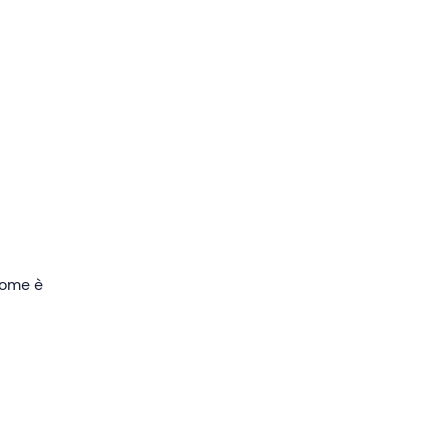
erà
remo
2
n
remo
un
 di
 come è