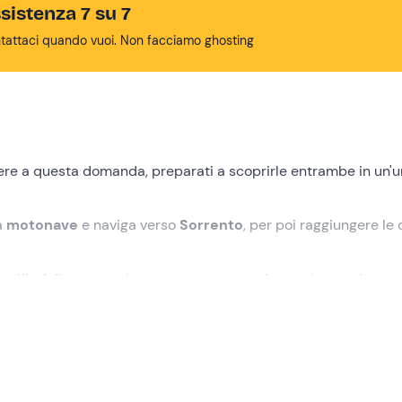
sistenza 7 su 7
tattaci quando vuoi. Non facciamo ghosting
ere a questa domanda, preparati a scoprirle entrambe in un'u
a
motonave
e naviga verso
Sorrento
, per poi raggiungere le
alfi... A fine escursione vorremo sapere la tua risposta!
dicato presso il punto di ritrovo a
Castellammare di Stabia (N
agnerà durante la navigazione a bordo della
Benedetta II
, un