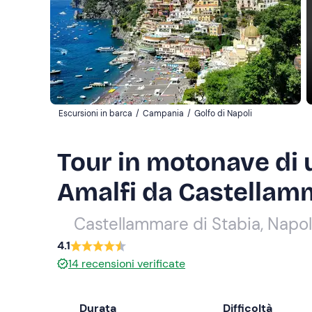
Escursioni in barca
/
Campania
/
Golfo di Napoli
Tour in motonave di 
Amalfi da Castellamm
Castellammare di Stabia, Napol
4.1
14
recensioni verificate
Durata
Difficoltà