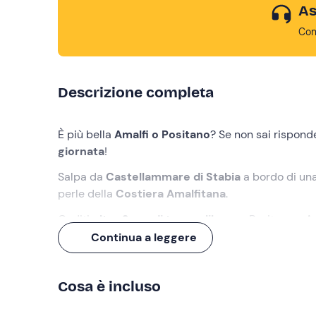
As
Con
Descrizione completa
È più bella
Amalfi o Positano
? Se non sai rispond
giornata
!
Salpa da
Castellammare di Stabia
a bordo di un
perle della
Costiera Amalfitana
.
Goditi
oltre 2 ore di tempo libero
a Positano e Am
Continua a leggere
Cosa faremo
L'appuntamento è
30 minuti prima
dell'orario in
Cosa è incluso
Ad accoglierci ci sarà
l'equipaggio
che ci accomp