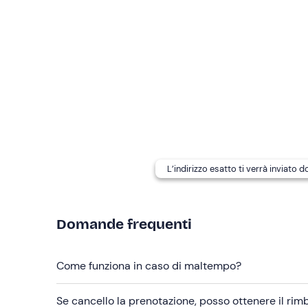
Altre informazioni
L'esperienza si svolge
da aprile a ottobre
.
La
motonave
Benedetta II
, lunga
28,40 metri
, è 
A bordo
non è prevista la presenza di una guid
I
cani
sono ammessi a bordo con un
supplemento
bordo.
Il punto di ritrovo è
raggiungibile con i mezzi pub
Abbigliamento consigliato
L’indirizzo esatto ti verrà inviato 
Abbigliamento comodo adatto alla stagione
Non dimenticare di portare
Domande frequenti
Crema solare
Occhiali da sole
Come funziona in caso di maltempo?
Se cancello la prenotazione, posso ottenere il ri