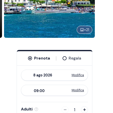
+
21
Prenota
Regala
Modifica
Navigate
forward
Modifica
09:00
to
interact
with
Adulti
1