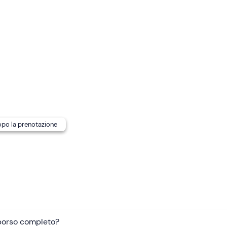
dotata di servizi igienici, servizio bar e sedute al coperto e all'
a
.
 di
5€
, da comunicare in anticipo e pagare in biglietteria o a
blici
. In zona sono presenti
parcheggi a pagamento
.
dopo la prenotazione
mborso completo?