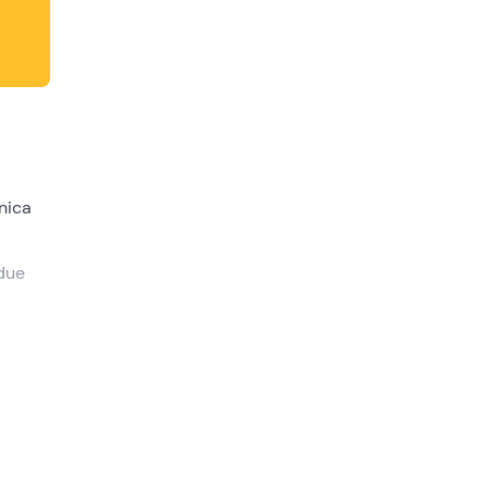
nica
 due
A)
.
a