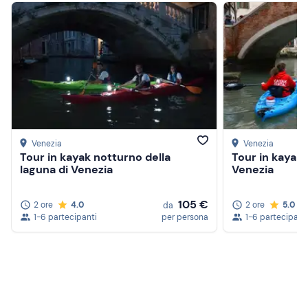
Venezia
Venezia
Tour in kayak notturno della
Tour in kayak 
laguna di Venezia
Venezia
105 €
2 ore
4.0
2 ore
5.0
da
1-6 partecipanti
per persona
1-6 partecipant