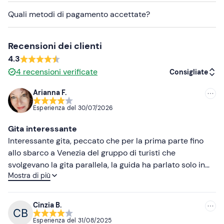
I
cani sono ammessi
a bordo.
Quali metodi di pagamento accettate?
Abbigliamento consigliato
Recensioni dei clienti
Abbigliamento adatto alla stagione
4.3
Scarpe da ginnastica
4
recensioni verificate
Consigliate
Non dimenticare di portare
Arianna F.
Consigliate
Acqua
Esperienza del
30/07/2026
Più recenti
Pranzo al sacco (opzionale)
Gita interessante
Meno recenti
Interessante gita, peccato che per la prima parte fino
allo sbarco a Venezia del gruppo di turisti che
Più alte
svolgevano la gita parallela, la guida ha parlato solo in
Mostra di più
ceco penalizzando tutti gli altri turisti di lingua diversa.
Più basse
Cinzia B.
Esperienza del
31/08/2025