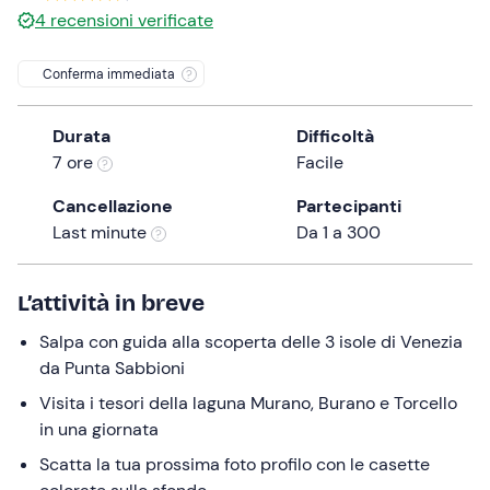
4
recensioni verificate
the
question
Conferma immediata
mark
key
to
Durata
Difficoltà
get
7 ore
Facile
the
Cancellazione
Partecipanti
keyboard
Last minute
Da 1 a 300
shortcuts
for
changing
L’attività in breve
dates.
Salpa con guida alla scoperta delle 3 isole di Venezia
da Punta Sabbioni
Visita i tesori della laguna Murano, Burano e Torcello
in una giornata
Scatta la tua prossima foto profilo con le casette