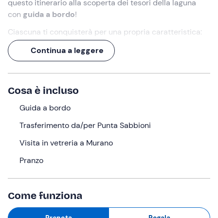
questo itinerario alla scoperta dei tesori della laguna
con
guida a bordo
!
Ciascuna ti conquisterà per una propria caratteristica:
Murano ti incanterà con la maestria della
lavorazione
Continua a leggere
del vetro
, Burano diventerà sfondo delle tue fotografie
con le sue
casette colorate
e Torcello saprà
sorprenderti con la sua
autenticità
.
Cosa è incluso
Vieni a scoprirle nel nostro tour con
trasferimento in
barca da Punta Sabbioni
Guida a bordo
: una volta approdati,
tempo
libero per visitare le isole in autonomia
e partecipare
Trasferimento da/per Punta Sabbioni
a un'esperienza organizzata per un totale di
7 ore
.
Visita in vetreria a Murano
Cosa faremo
Pranzo
L'appuntamento è alle ore
09:45
nel punto di ritrovo a
Punta Sabbioni (VE)
. Saliremo insieme a bordo
dell'imbarcazione che ci condurrà alle isole di
Murano
,
Come funziona
Burano
e
Torcello
; la partenza è prevista per le ore
10:00
.
Prenota
Regala