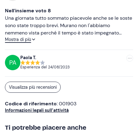
Nell'insieme voto 8
Una giornata tutto sommato piacevole anche se le soste
sono state troppo brevi. Murano non l'abbiamo
nemmeno vista perché il tempo è stato impegnato
Mostra di più
dentro ad un negozio dopo aver visto la soffiatura del
vetro. Comunque nell'insieme abbiamo trascorso una
giornata di nave, mare, sole e visita e ne è valsa la pena
Paola T.
PA
ugualmente.
Esperienza del
24/08/2023
Visualizza più recensioni
Codice di riferimento
: 001903
Informazioni legali sull’attività
Ti potrebbe piacere anche