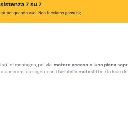
sistenza 7 su 7
tattaci quando vuoi. Non facciamo ghosting
iatti di montagna, poi via:
motore acceso e luna piena sopr
ra panorami da sogno, con i
fari delle motoslitte
e la luce de
e
!
trovo di
Montecampione
.
tta
, dove potrai gustare una
cena con antipasto
(tagliere di