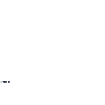
cluso;
he
ena
e
osfera
ca 3
 come è
narsi
à.