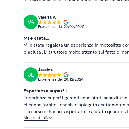
Valeria V.
VA
Esperienza del
22/02/2025
Mi è stata...
Mi è stata regalata un esperienza in motoslitta co
piaciuta . L’istruttore molto attento sul fatto di no
Jessica L.
JE
Esperienza del
26/12/2024
Esperienza super! I...
Esperienza super! I gestori sono stati innanzitutto 
ci hanno fornito i caschi e spiegato esattamente c
percorso ci hanno "aspettato" e aiutato quando vi 
Mostra di più
cena e riaccompagnato, così facendo abbiamo fatto 