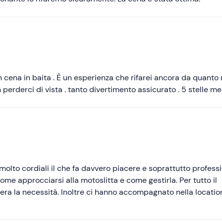
Più basse
n cena in baita . È un esperienza che rifarei ancora da quanto 
n perderci di vista . tanto divertimento assicurato . 5 stelle me
molto cordiali il che fa davvero piacere e soprattutto professi
ome approcciarsi alla motoslitta e come gestirla. Per tutto il
era la necessità. Inoltre ci hanno accompagnato nella locatio
dei video strepitosi! Da rifare!!! Grazie ragazzi