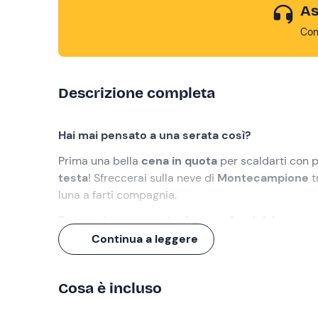
As
Con
Descrizione completa
Hai mai pensato a una serata così?
Prima una bella
cena in quota
per scaldarti con p
testa
! Sfreccerai sulla neve di
Montecampione
t
luna a farti compagnia.
Preparati a
una serata davvero fuori dal comun
Continua a leggere
Cosa faremo
L’appuntamento è verso le ore 19.30 al punto di ri
Cosa è incluso
La serata inizia nel calore del ristorante
La Marmo