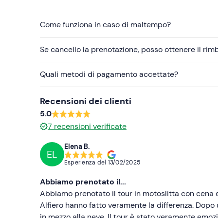
Abbigliamento da neve
Come funziona in caso di maltempo?
Scarponcini da trekking
Se cancello la prenotazione, posso ottenere il ri
Occhiali da sole
Guanti da neve
Quali metodi di pagamento accettate?
Non dimenticare di portare
Recensioni dei clienti
Documento d'identità
5.0
7
recensioni verificate
Elena B.
EL
Esperienza del
13/02/2025
Abbiamo prenotato il...
Abbiamo prenotato il tour in motoslitta con cena 
Alfiero hanno fatto veramente la differenza. Dopo u
in mezzo alla neve. Il tour è stato veramente emoz