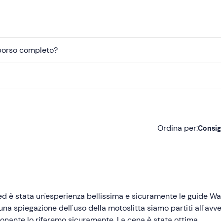
mborso completo?
Ordina per:
Consig
Consigliate
Più recenti
Meno recenti
ed è stata un'esperienza bellissima e sicuramente le guide Wa
na spiegazione dell'uso della motoslitta siamo partiti all'avv
Più alte
ionante lo rifaremo sicuramente. La cena è stata ottima.