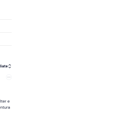
liate
lter e
entura