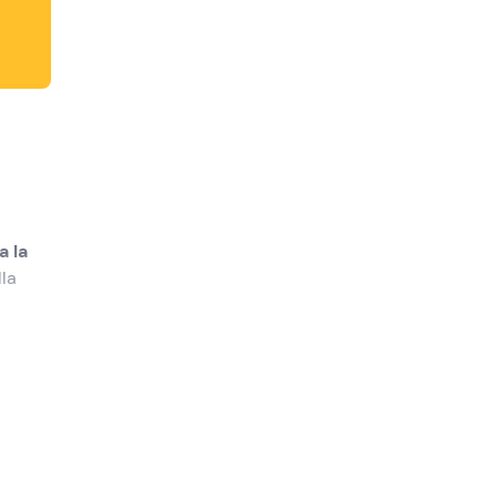
a la
lla
 salumi