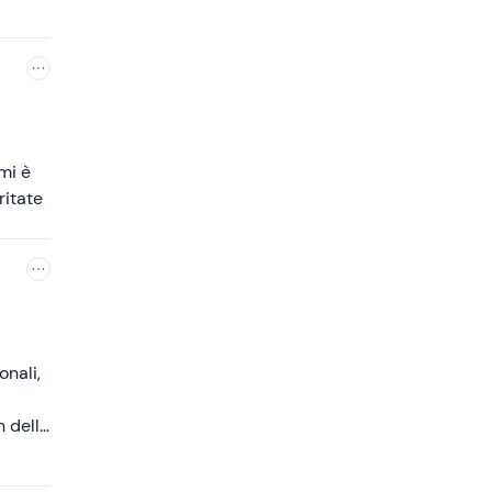
mi è
ritate
onali,
n della